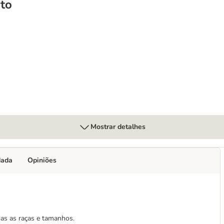
to
gatos
Mostrar detalhes
dada
Opiniões
as as raças e tamanhos.