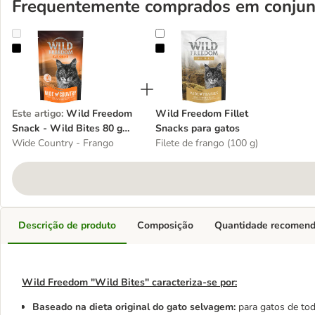
Frequentemente comprados em conjun
Wild Freedom Snack - Wild Bites 80 g (sem cereais)
Wild Freedom Fillet Snacks para 
Este artigo
:
Wild Freedom
Wild Freedom Fillet
Snack - Wild Bites 80 g
Snacks para gatos
(sem cereais)
Wide Country - Frango
Filete de frango (100 g)
Descrição de produto
Composição
Quantidade recomen
Wild Freedom "Wild Bites" caracteriza-se por:
Baseado na dieta original do gato selvagem:
para gatos de tod