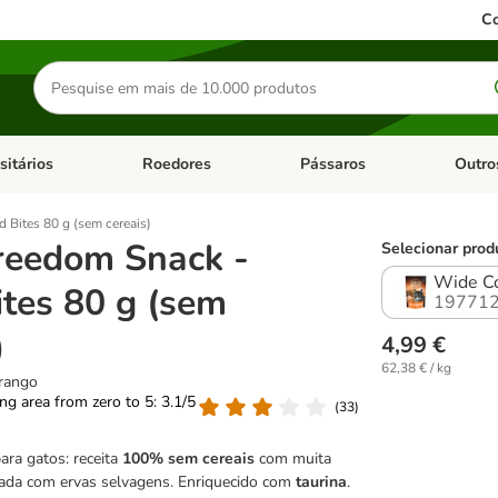
Co
Pesquisar
produtos
sitários
Roedores
Pássaros
Outro
de categoria: Dieta Vet.
Abrir menu de categoria: Antiparasitários
Abrir menu de categoria: Roed
Abrir me
 Bites 80 g (sem cereais)
reedom Snack -
Selecionar prod
Wide Co
tes 80 g (sem
197712
)
4,99 €
62,38 € / kg
rango
ting area from zero to 5: 3.1/5
(
33
)
ara gatos: receita
100% sem cereais
com muita
inada com ervas selvagens. Enriquecido com
taurina
.