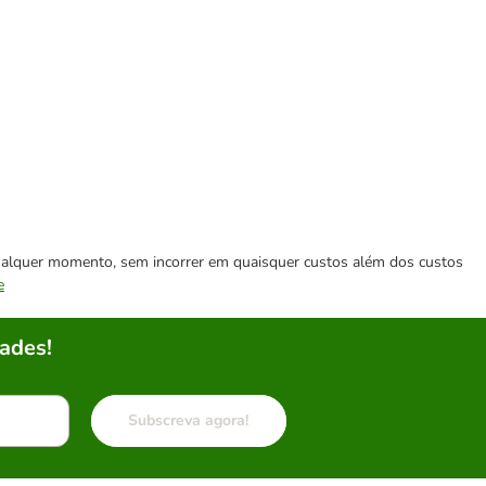
 qualquer momento, sem incorrer em quaisquer custos além dos custos
e
ades!
Subscreva agora!