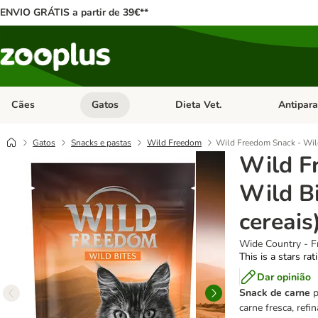
ENVIO GRÁTIS a partir de 39€**
Cães
Gatos
Dieta Vet.
Antipara
Abrir menu de categoria: Cães
Abrir menu de categoria: Gatos
Abrir menu 
Gatos
Snacks e pastas
Wild Freedom
Wild Freedom Snack - Wild
Wild F
Wild Bi
cereais
Wide Country - F
This is a stars ra
Dar opinião
Snack de carne
p
carne fresca, ref