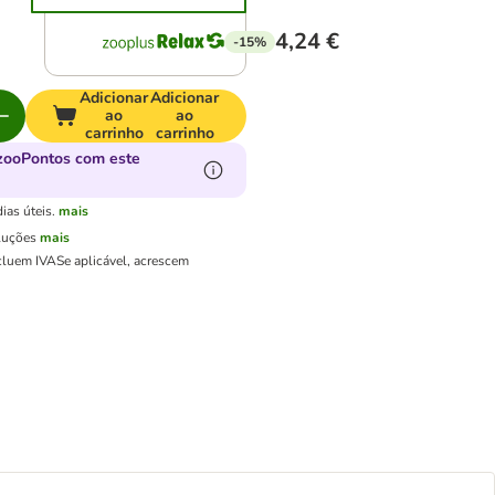
4,24 €
-15%
Adicionar
Adicionar
ao
ao
carrinho
carrinho
zooPontos com este
ias úteis.
mais
luções
mais
cluem IVA
Se aplicável, acrescem