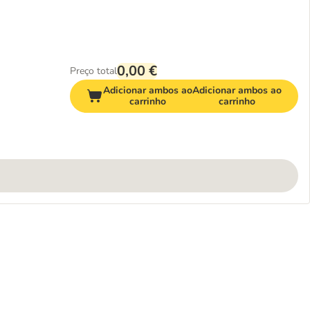
0,00 €
Preço total
Adicionar ambos ao
Adicionar ambos ao
carrinho
carrinho