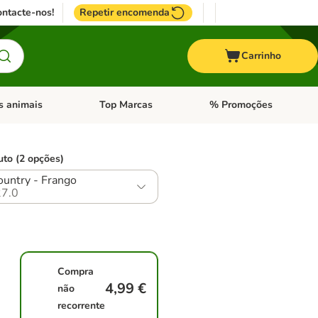
ntacte-nos!
Repetir encomenda
Carrinho
s animais
Top Marcas
% Promoções
ores
nu de categoria: Pássaros
Abrir menu de categoria: Outros animais
Abrir menu de categoria: T
uto (2 opções)
untry - Frango
7.0
Compra
4,99 €
não
recorrente