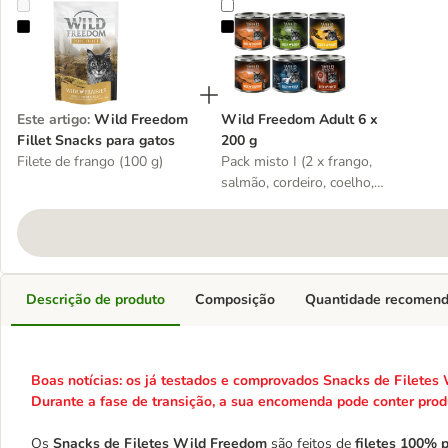
Wild Freedom Fillet Snacks para gatos
Wild Freedom Adult 6 x 200 g
Este artigo
:
Wild Freedom
Wild Freedom Adult 6 x
Fillet Snacks para gatos
200 g
Filete de frango (100 g)
Pack misto I (2 x frango,
salmão, cordeiro, coelho,
veado)
Descrição de produto
Composição
Quantidade recomen
Boas notícias: os já testados e comprovados Snacks de Filetes
Durante a fase de transição, a sua encomenda pode conter prod
Os
Snacks de Filetes Wild Freedom
são feitos de
filetes 100% 