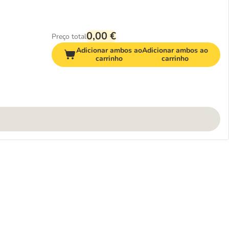
0,00 €
Preço total
Adicionar ambos ao
Adicionar ambos ao
carrinho
carrinho