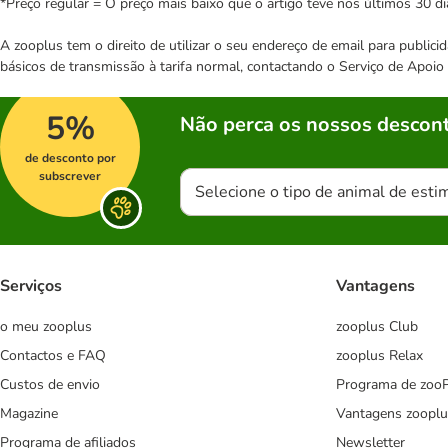
*Preço regular = O preço mais baixo que o artigo teve nos últimos 30 di
A zooplus tem o direito de utilizar o seu endereço de email para publi
básicos de transmissão à tarifa normal, contactando o Serviço de Apoi
5%
Não perca os nossos descont
de desconto por
subscrever
Selecione o tipo de animal de esti
Serviços
Vantagens
o meu zooplus
zooplus Club
Contactos e FAQ
zooplus Relax
Custos de envio
Programa de zoo
Magazine
Vantagens zooplu
Programa de afiliados
Newsletter