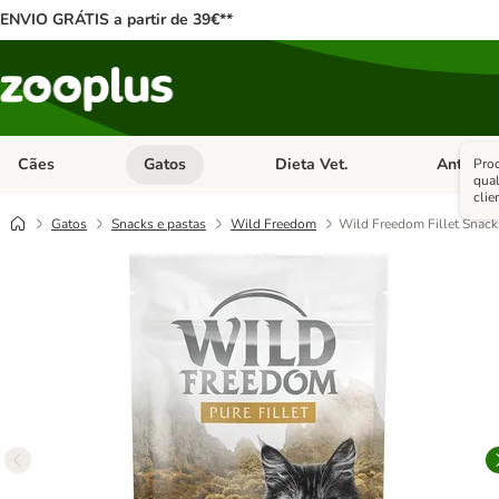
ENVIO GRÁTIS a partir de 39€**
Cães
Gatos
Dieta Vet.
Antipara
Prod
Abrir menu de categoria: Cães
Abrir menu de categoria: Gatos
Abrir menu 
qua
clie
Gatos
Snacks e pastas
Wild Freedom
Wild Freedom Fillet Snack