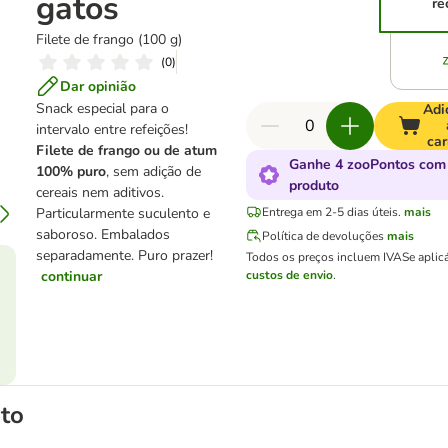
gatos
re
Filete de frango (100 g)
(
0
)
Dar opinião
Snack especial para o
Adi
intervalo entre refeições!
car
Filete de frango ou de atum
Ganhe 4 zooPontos com
100% puro
, sem adição de
produto
cereais nem aditivos.
Particularmente suculento e
Entrega em 2-5 dias úteis.
mais
saboroso. Embalados
Política de devoluções
mais
separadamente. Puro prazer!
Todos os preços incluem IVA
Se aplic
continuar
custos de envio
.
to