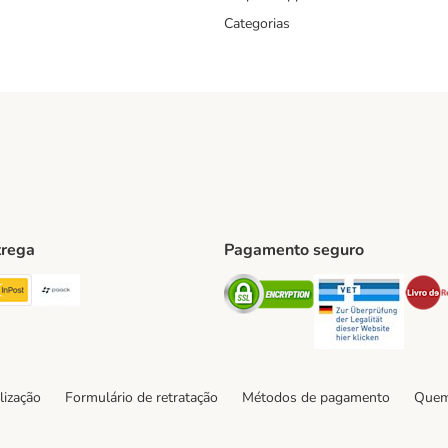
Categorias
trega
Pagamento seguro
ping Method
TExpress Shipping Method
InPost Shipping Method
Paack Shipping Method
Security
Securit
hod
lização
Formulário de retratação
Métodos de pagamento
Quem