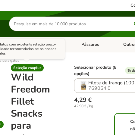
Co
Pesquisar
produtos
sitários
Roedores
Pássaros
Outro
utos com excelente relação preço-
de categoria: Dieta Vet.
Abrir menu de categoria: Antiparasitários
Abrir menu de categoria: Roed
Abrir me
lidade recomendados pelos nossos
ntes.
s para gatos
Selecionar produto (8
Seleção zooplus
% de
Wild
opções)
Filete de frango (100
Freedom
769064.0
Fillet
4,29 €
42,90 € / kg
Snacks
C
para
nã