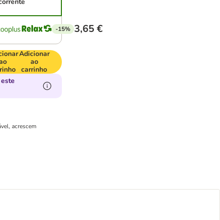
corrente
3,65 €
-15%
cionar
Adicionar
ao
ao
rinho
carrinho
 este
ável, acrescem