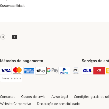
Sustentabilidade
Métodos de pagamento
Serviços de en
GLS Ship
CT
Visa Payment Method
Mastercard Payment Method
American Express Payment Method
Apple Pay Payment Method
Google Pay Payment Method
PayPal Payment Method
Multibanco Payment Met
Transferência
Transferência Payment Method
Contactos
Custos de envio
Aviso legal
Condições gerais de uti
Website Corporativo
Declaração de acessibilidade