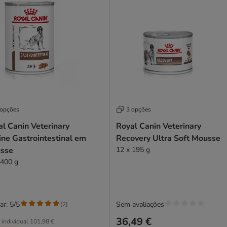
 opções
3 opções
l Canin Veterinary
Royal Canin Veterinary
ne Gastrointestinal em
Recovery Ultra Soft Mousse
sse
12 x 195 g
 400 g
ar: 5/5
Sem avaliações
(
2
)
36,49 €
 individual
101,98 €