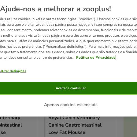
Ajude-nos a melhorar a zooplus!
ltados
lus utiliza cookies, pixels e outras tecnologias ("cookies"). Usamos cookies que sã
ve been changed
iais para que o visitante da nossa página possa navegar e fazer compras na nossa lo
Seleção zooplus
seu consentimento, podemos ativar cookies de desempenho, funcionais e de marke
a a melhorar a sua visita à nossa página e para lhe apresentarmos produtos e serviços
ntes para si, além de anúncios personalizados. A qualquer momento o visitante pode
ções nas suas preferências ("Personalizar definições"). Para mais informações sobre 
de que faz o tratamento dos seus dados, sobre os dados que são tratados e a finali
ento, deve consultar o centro de preferências.
Política de Privacidade
alizar definições
Aceitar e continuar
Apenas cookies essenciais
At
3 opções
eterinary
Royal Canin Veterinary
intestinal
Canine Gastrointestinal
sse
Low Fat Mousse