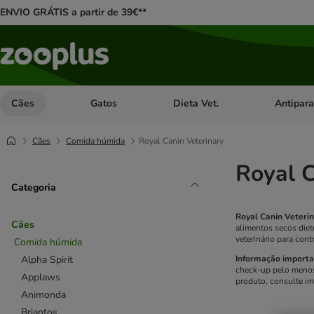
ENVIO GRÁTIS a partir de 39€**
Cães
Gatos
Dieta Vet.
Antipara
Abrir menu de categoria: Cães
Abrir menu de categoria: Gatos
Abrir menu 
Cães
Comida húmida
Royal Canin Veterinary
Royal C
Categoria
Royal Canin Veteri
Cães
alimentos secos diet
veterinário para con
Comida húmida
Alpha Spirit
Informação importa
check-up pelo menos 
Applaws
produto, consulte im
Animonda
Briantos