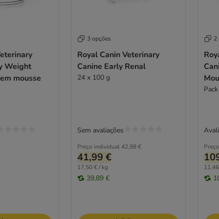
3 opções
2
eterinary
Royal Canin Veterinary
Roya
ty Weight
Canine Early Renal
Can
 em mousse
24 x 100 g
Mou
Pack
Sem avaliações
Avali
Preço individual
42,98 €
Preço
41,99 €
109
17,50 € / kg
11,46
39,89 €
1