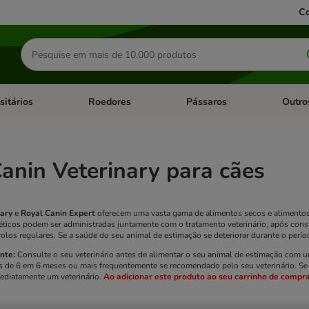
Co
Pesquisar
produtos
sitários
Roedores
Pássaros
Outro
de categoria: Dieta Vet.
Abrir menu de categoria: Antiparasitários
Abrir menu de categoria: Roed
Abrir me
anin Veterinary para cães
nary
e
Royal Canin Expert
oferecem uma vasta gama de alimentos secos e alimentos s
éticos podem ser administradas juntamente com o tratamento veterinário, após consu
trolos regulares. Se a saúde do seu animal de estimação se deteriorar durante o per
nte:
Consulte o seu veterinário antes de alimentar o seu animal de estimação com um
de 6 em 6 meses ou mais frequentemente se recomendado pelo seu veterinário. Se o
ediatamente um veterinário.
Ao adicionar este produto ao seu carrinho de compra