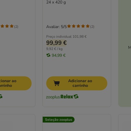
24 x 420 g
Avaliar: 5/5
(
2
)
(
2
)
Preço individual
101,98 €
99,99 €
M
9,92 € / kg
94,99 €
cionar ao
Adicionar ao
arrinho
carrinho
Seleção zooplus