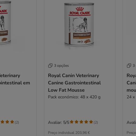
3 opções
3
eterinary
Royal Canin Veterinary
Roya
intestinal em
Canine Gastrointestinal
Cani
Low Fat Mousse
mou
Pack económico: 48 x 420 g
24 x
Avaliar: 5/5
Avali
(
2
)
(
2
)
Preço individual
203,96 €
Preço