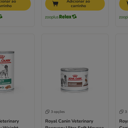
cionar ao
Adicionar ao
arrinho
carrinho
3 opções
3
eterinary
Royal Canin Veterinary
Roya