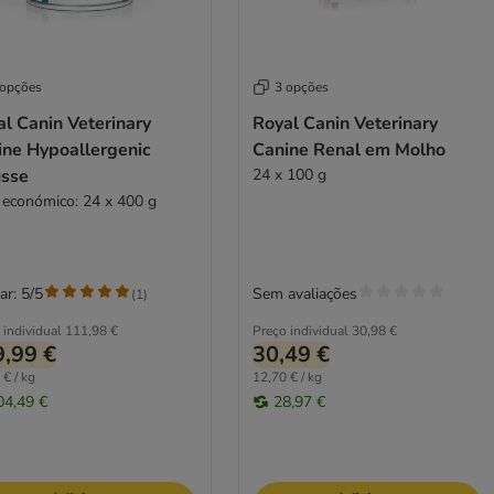
 opções
3 opções
l Canin Veterinary
Royal Canin Veterinary
ine Hypoallergenic
Canine Renal em Molho
sse
24 x 100 g
 económico: 24 x 400 g
ar: 5/5
Sem avaliações
(
1
)
 individual
111,98 €
Preço individual
30,98 €
,99 €
30,49 €
 € / kg
12,70 € / kg
04,49 €
28,97 €