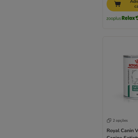
Adi
Rodi
c
Rosie's Farm
Royal Canin
Royal Canin CARE Nutrition
Schesir
Smølke
STRAYZ
Taste of the Wild
Terra Canis
Trovet
Ultima
Wiejska Zagroda
Wolf of Wilderness
WOW
Yarrah
zooplus Bio
2 opções
zooplus Selection
Royal Canin V
Purina ONE