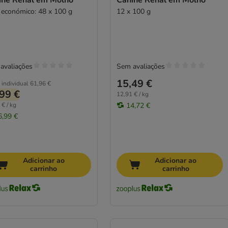
ine Renal em Molho
Canine Renal em Molho
 económico: 48 x 100 g
12 x 100 g
avaliações
Sem avaliações
15,49 €
 individual
61,96 €
99 €
12,91 € / kg
 € / kg
14,72 €
6,99 €
Adicionar ao
Adicionar ao
carrinho
carrinho