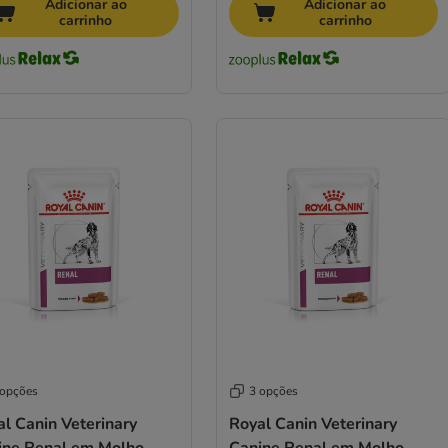
Adicionar ao
Adicionar ao
carrinho
carrinho
 opções
3 opções
l Canin Veterinary
Royal Canin Veterinary