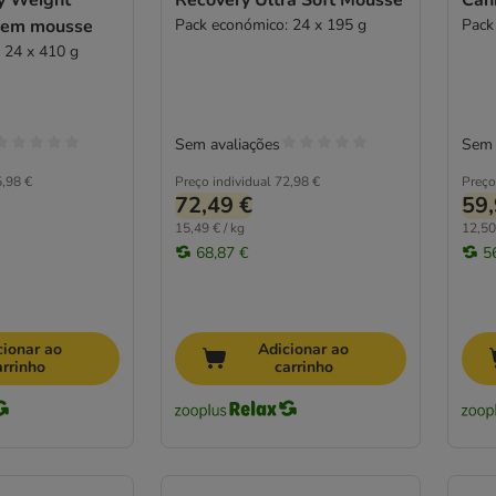
ty Weight
Recovery Ultra Soft Mousse
Can
 em mousse
Pack económico: 24 x 195 g
Pack
 24 x 410 g
Sem avaliações
Sem 
,98 €
Preço individual
72,98 €
Preço
72,49 €
59,
15,49 € / kg
12,50
68,87 €
5
cionar ao
Adicionar ao
arrinho
carrinho