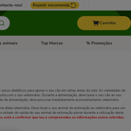
ntacte-nos!
Repetir encomenda
Carrinho
s animais
Top Marcas
% Promoções
ores
nu de categoria: Pássaros
Abrir menu de categoria: Outros animais
Abrir menu de categoria: T
ecos dietéticos para apoiar o seu cão em várias áreas da vida. As variedades de
lta com o seu veterinário. Durante a alimentação, deve levar o seu cão ao seu
íodo de alimentação, deve procurar imediatamente aconselhamento veterinário.
a dieta veterinária. Deve levar o seu animal de estimação ao veterinário para um
 estado de saúde do seu animal de estimação piorar durante a utilização deste
s, está a confirmar que leu e compreendeu as informações acima referidas.