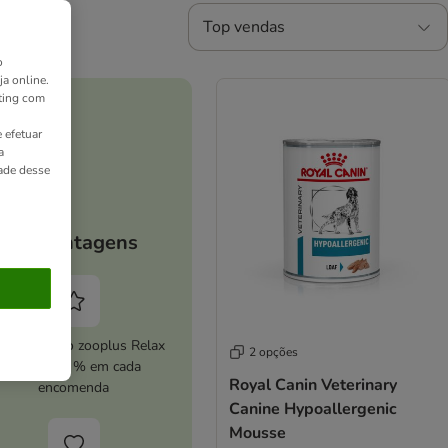
Top vendas
o
ja online.
ting com
 efetuar
a
dade desse
As vantagens
ive o serviço zooplus Relax
2 opções
e poupe 5 % em cada
Royal Canin Veterinary
encomenda
Canine Hypoallergenic
Mousse