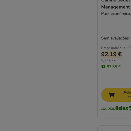
Canine Satie
Management
Pack económico:
Sem avaliações
Preço individual
95
92,19 €
9,37 € / kg
87,58 €
Adi
c