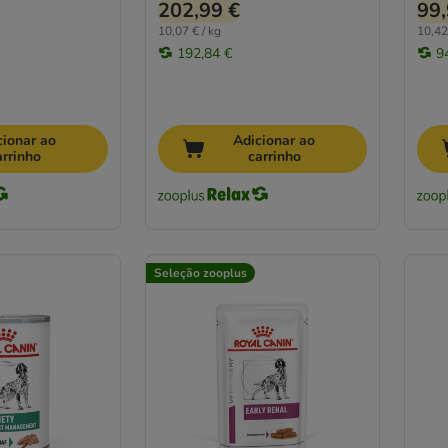
202,99 €
99,
10,07 € / kg
10,42
192,84 €
9
cionar ao
Adicionar ao
arrinho
carrinho
Seleção zooplus