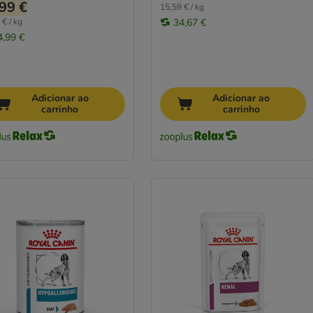
99 €
15,59 € / kg
 € / kg
34,67 €
4,99 €
Adicionar ao
Adicionar ao
carrinho
carrinho