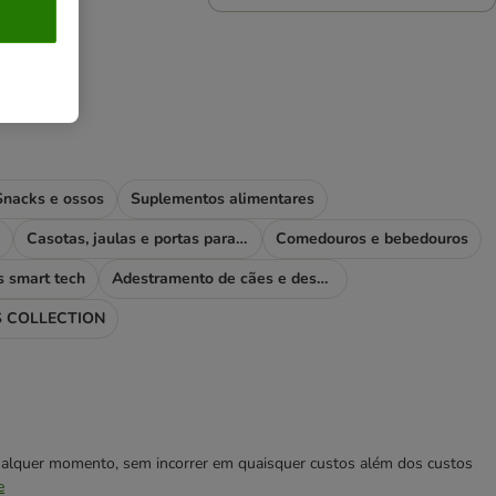
Snacks e ossos
Suplementos alimentares
Casotas, jaulas e portas para cães
Comedouros e bebedouros
s smart tech
Adestramento de cães e desporto
 COLLECTION
 qualquer momento, sem incorrer em quaisquer custos além dos custos
e