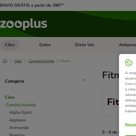
ENVIO GRÁTIS a partir de 39€**
Cães
Gatos
Dieta Vet.
Antipara
Abrir menu de categoria: Cães
Abrir menu de categoria: Gatos
Abrir menu 
Cães
Comida húmida
Fitmin
Fitmin
A zoop
essenc
Categoria
Com o 
a vist
releva
Cães
altera
Comida húmida
entida
tratam
Alpha Spirit
Applaws
Person
Animonda
0 - 0 de 0 result
Briantos