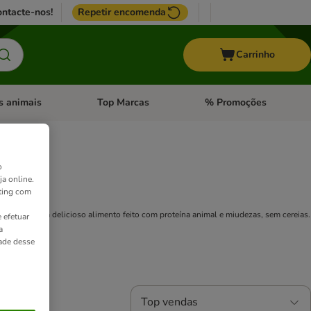
ntacte-nos!
Repetir encomenda
Carrinho
s animais
Top Marcas
% Promoções
ores
nu de categoria: Pássaros
Abrir menu de categoria: Outros animais
Abrir menu de categoria: T
o
ja online.
ting com
in For Life. Um delicioso alimento feito com proteína animal e miudezas, sem cereias.
 efetuar
a
dade desse
Top vendas