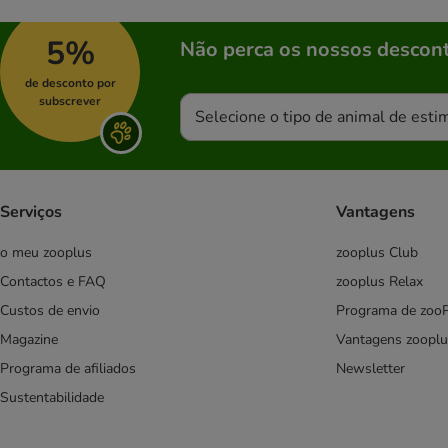
Hill's Prescription Diet
Pro Plan Veterinary Diets
5%
Não perca os nossos descont
Royal Canin Veterinary
Rocco Diet Care
de desconto por
subscrever
Selecione o tipo de animal de esti
Alimentação mista
Hipoalergénica
Sem cereais
Sénior
Serviços
Vantagens
o meu zooplus
zooplus Club
4Vets
Almo Nature
Contactos e FAQ
zooplus Relax
Animonda
Custos de envio
Programa de zoo
Applaws
Magazine
Vantagens zooplu
Belcando
Programa de afiliados
Newsletter
Best Nature
Sustentabilidade
BF Petfood
Bozita