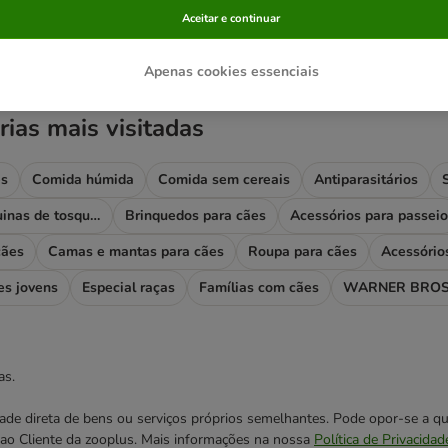
Aceitar e continuar
ve been changed
Apenas cookies essenciais
rias mais visitadas
es
Comida húmida
Comida sem cereais
Antiparasitários
Higiene e máquinas de tosquiar
Brinquedos para cães
Acessórios para passeio
cães
Camas e mantas para cães
Roupa para cães
Acessório
es jovens
Especial raças
Famílias com cães
WARNER BROS
as.
cidade direta de bens ou serviços próprios semelhantes. Pode opor-se a
o ao Cliente da zooplus. Mais informações na nossa
Política de Privacidad