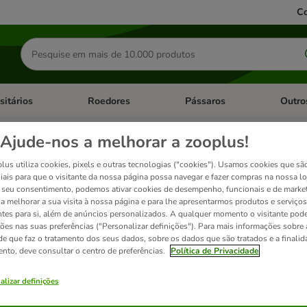
Co
Pesquisar
produtos
sitários
Roedores
Pássaros
Outro
de categoria: Dieta Vet.
Abrir menu de categoria: Antiparasitários
Abrir menu de categoria: Roed
Abrir me
Ajude-nos a melhorar a zooplus!
 comida húmida para cães
lus utiliza cookies, pixels e outras tecnologias ("cookies"). Usamos cookies que sã
iais para que o visitante da nossa página possa navegar e fazer compras na nossa lo
seu consentimento, podemos ativar cookies de desempenho, funcionais e de marke
a a melhorar a sua visita à nossa página e para lhe apresentarmos produtos e serviços
Até os mais exigentes cães vão achar difícil resistir à comida húmida de Fitm
ntes para si, além de anúncios personalizados. A qualquer momento o visitante pode
ções nas suas preferências ("Personalizar definições"). Para mais informações sobre 
de que faz o tratamento dos seus dados, sobre os dados que são tratados e a finali
ento, deve consultar o centro de preferências.
Política de Privacidade
alizar definições
ados