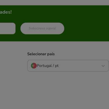
ades!
Subscreva agora!
Selecionar país
Portugal / pt