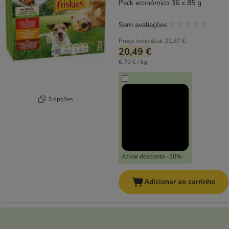
Pack económico 36 x 85 g
Sem avaliações
Preço individual
21,87 €
20,49 €
6,70 € / kg
3 opções
Ativar desconto -10%
Adicionar ao carrinho