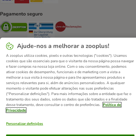
Pagamento seguro
Security
Security
Security
Ajude-nos a melhorar a zooplus!
A zooplus utiliza cookies, pixels e outras tecnologias ("cookies"). Usamos
cookies que são essenciais para que o visitante da nossa página possa navegar
Contactos
Custos de envio
Aviso legal
e fazer compras na nossa loja online. Com o seu consentimento, podemos
ativar cookies de desempenho, funcionais e de marketing com a vista a
Condições gerais de utilização
Formulário de retratação
melhorar a sua visita à nossa página e para lhe apresentarmos produtos e
Métodos de pagamento
Quem somos
DSA
Emprego
serviços relevantes para si, além de anúncios personalizados. A qualquer
momento o visitante pode efetuar alterações nas suas preferências
Política de privacidade
Website Corporativo
("Personalizar definições"). Para mais informações sobre a entidade que faz o
Declaração de acessibilidade
tratamento dos seus dados, sobre os dados que são tratados e a finalidade
desse tratamento, deve consultar o centro de preferências.
Política de
© zooplus SE
2026
Privacidade
Personalizar definições