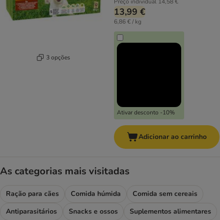
Preço individual
14,58 €
13,99 €
6,86 € / kg
3 opções
Ativar desconto -10%
Adicionar ao carrinho
As categorias mais visitadas
Ração para cães
Comida húmida
Comida sem cereais
Antiparasitários
Snacks e ossos
Suplementos alimentares