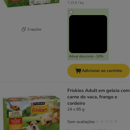
7,15 € / kg
3 opções
Ativar desconto -10%
Adicionar ao carrinho
Friskies Adult em geleia com
carne de vaca, frango e
cordeiro
24 x 85 g
Sem avaliações