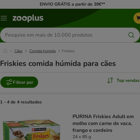
ENVIO GRÁTIS a partir de 39€**
Menu
Pesquisar
produtos
Cães
Comida húmida
Friskies
Friskies comida húmida para cães
Top vendas
Filtrar por
1 - 4 de 4 resultados
product items have been changed
PURINA Friskies Adult em
molho com carne de vaca,
frango e cordeiro
24 x 85 g