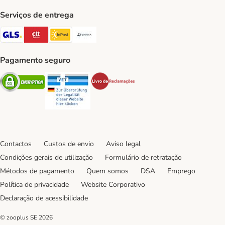
Serviços de entrega
GLS Shipping Method
CTTExpress Shipping Method
InPost Shipping Method
Paack Shipping Method
Pagamento seguro
Security
Security
Security
Contactos
Custos de envio
Aviso legal
Condições gerais de utilização
Formulário de retratação
Métodos de pagamento
Quem somos
DSA
Emprego
Política de privacidade
Website Corporativo
Declaração de acessibilidade
© zooplus SE
2026