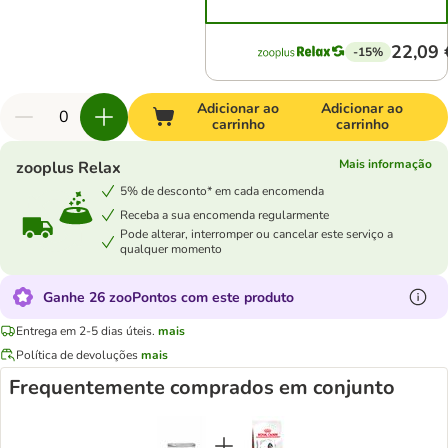
22,09 
-15%
Adicionar ao
Adicionar ao
carrinho
carrinho
Mais informação
zooplus Relax
5% de desconto* em cada encomenda
Receba a sua encomenda regularmente
Pode alterar, interromper ou cancelar este serviço a
qualquer momento
Ganhe 26 zooPontos com este produto
Entrega em 2-5 dias úteis.
mais
Política de devoluções
mais
Frequentemente comprados em conjunto