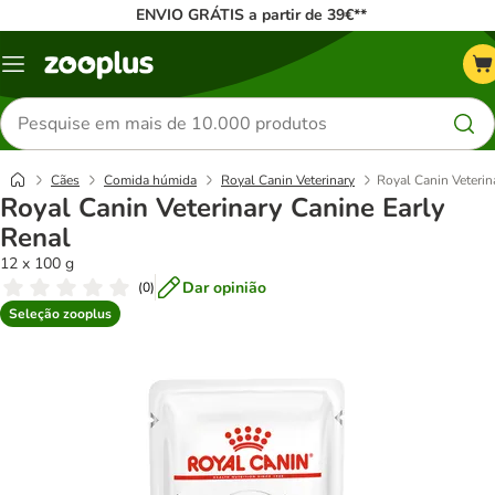
ENVIO GRÁTIS a partir de 39€**
Menu
Pesquisar
produtos
Cães
Comida húmida
Royal Canin Veterinary
Royal Canin Veterin
Royal Canin Veterinary Canine Early
Renal
12 x 100 g
Dar opinião
(
0
)
Seleção zooplus