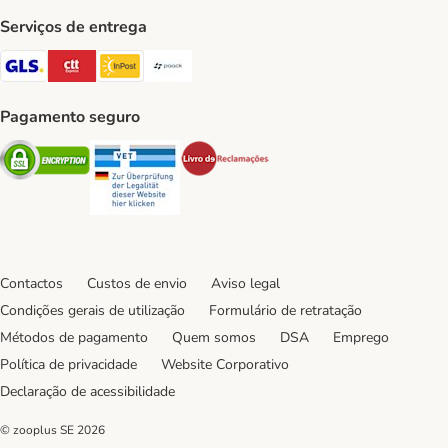
Serviços de entrega
GLS Shipping Method
CTTExpress Shipping Method
InPost Shipping Method
Paack Shipping Method
Pagamento seguro
Security
Security
Security
Contactos
Custos de envio
Aviso legal
Condições gerais de utilização
Formulário de retratação
Métodos de pagamento
Quem somos
DSA
Emprego
Política de privacidade
Website Corporativo
Declaração de acessibilidade
© zooplus SE
2026