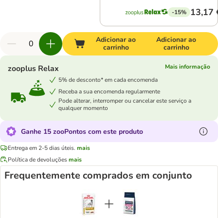
13,17 
-15%
Adicionar ao
Adicionar ao
carrinho
carrinho
Mais informação
zooplus Relax
5% de desconto* em cada encomenda
Receba a sua encomenda regularmente
Pode alterar, interromper ou cancelar este serviço a
qualquer momento
Ganhe 15 zooPontos com este produto
Entrega em 2-5 dias úteis.
mais
Política de devoluções
mais
Frequentemente comprados em conjunto