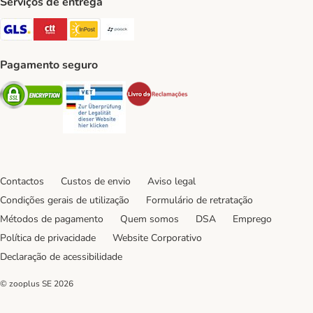
Serviços de entrega
GLS Shipping Method
CTTExpress Shipping Method
InPost Shipping Method
Paack Shipping Method
Pagamento seguro
Security
Security
Security
Contactos
Custos de envio
Aviso legal
Condições gerais de utilização
Formulário de retratação
Métodos de pagamento
Quem somos
DSA
Emprego
Política de privacidade
Website Corporativo
Declaração de acessibilidade
© zooplus SE
2026