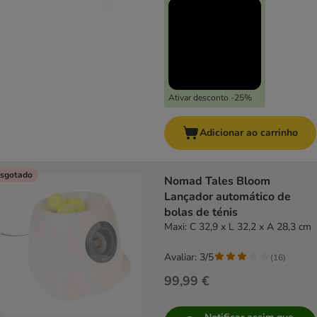
Ativar desconto -25%
Adicionar ao carrinho
sgotado
Nomad Tales Bloom
Lançador automático de
bolas de ténis
Maxi: C 32,9 x L 32,2 x A 28,3 cm
Avaliar: 3/5
(
16
)
99,99 €