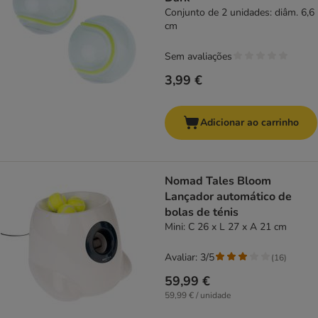
Conjunto de 2 unidades: diâm. 6,6
cm
Sem avaliações
3,99 €
Adicionar ao carrinho
Nomad Tales Bloom
Lançador automático de
bolas de ténis
Mini: C 26 x L 27 x A 21 cm
Avaliar: 3/5
(
16
)
59,99 €
59,99 € / unidade