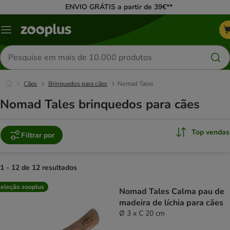
ENVIO GRÁTIS a partir de 39€**
Menu
Pesquisar
produtos
Cães
Brinquedos para cães
Nomad Tales
Nomad Tales brinquedos para cães
Top vendas
Filtrar por
1 - 12 de 12 resultados
product items have been changed
eleção zooplus
Nomad Tales Calma pau de
madeira de líchia para cães
Ø 3 x C 20 cm