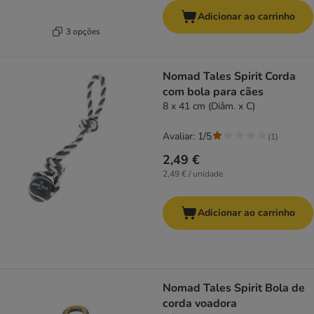
Adicionar ao carrinho
3 opções
Nomad Tales Spirit Corda
com bola para cães
8 x 41 cm (Diâm. x C)
Avaliar: 1/5
(
1
)
2,49 €
2,49 € / unidade
Adicionar ao carrinho
Nomad Tales Spirit Bola de
corda voadora