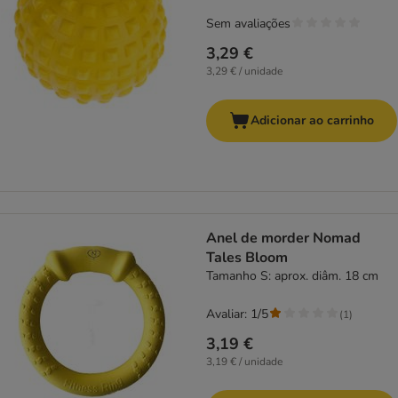
Sem avaliações
3,29 €
3,29 € / unidade
Adicionar ao carrinho
Anel de morder Nomad
Tales Bloom
Tamanho S: aprox. diâm. 18 cm
Avaliar: 1/5
(
1
)
3,19 €
3,19 € / unidade