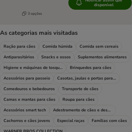
Notificar assim que
disponível
3 opções
As categorias mais visitadas
Ração para cães
Comida húmida
Comida sem cereais
Antiparasitários
Snacks e ossos
Suplementos alimentares
Higiene e máquinas de tosquiar
Brinquedos para cães
Acessórios para passeio
Casotas, jaulas e portas para cães
Comedouros e bebedouros
Transporte de cães
Camas e mantas para cães
Roupa para cães
Acessórios smart tech
Adestramento de cães e desporto
Cachorros e cães jovens
Especial raças
Famílias com cães
WARNER BROS COLLECTION