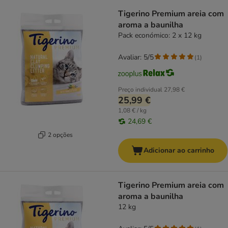
Tigerino Premium areia com
aroma a baunilha
Pack económico: 2 x 12 kg
Avaliar: 5/5
(
1
)
Preço individual
27,98 €
25,99 €
1,08 € / kg
24,69 €
2 opções
Adicionar ao carrinho
Tigerino Premium areia com
aroma a baunilha
12 kg