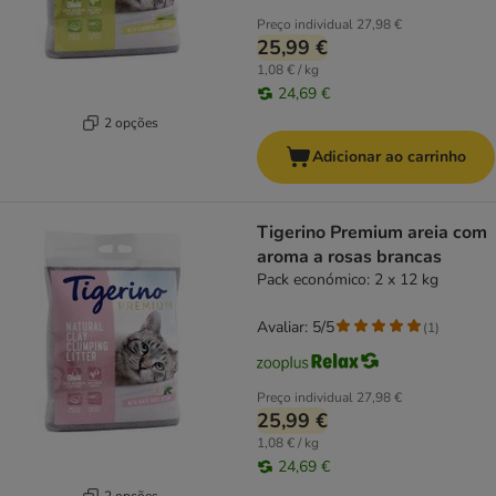
Preço individual
27,98 €
25,99 €
1,08 € / kg
24,69 €
2 opções
Adicionar ao carrinho
Tigerino Premium areia com
aroma a rosas brancas
Pack económico: 2 x 12 kg
Avaliar: 5/5
(
1
)
Preço individual
27,98 €
25,99 €
1,08 € / kg
24,69 €
2 opções