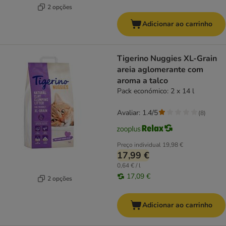
2 opções
Adicionar ao carrinho
Tigerino Nuggies XL-Grain
areia aglomerante com
aroma a talco
Pack económico: 2 x 14 l
Avaliar: 1.4/5
(
8
)
Preço individual
19,98 €
17,99 €
0,64 € / l
17,09 €
2 opções
Adicionar ao carrinho