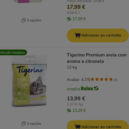
Preço individual
19,98 €
17,99 €
0,64 € / l
17,09 €
2 opções
Adicionar ao carrinho
eleção zooplus
Tigerino Premium areia com
aroma a citronela
12 kg
Avaliar: 4.7/5
(
3
)
13,99 €
1,17 € / kg
13,29 €
2 opções
Adicionar ao carrinho