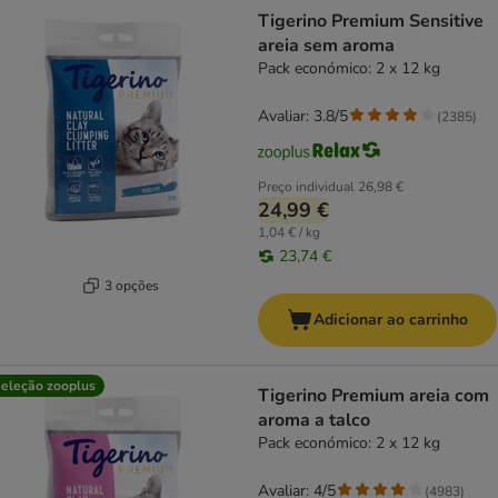
product items have been changed
Tigerino Premium Sensitive
areia sem aroma
Pack económico: 2 x 12 kg
Avaliar: 3.8/5
(
2385
)
Preço individual
26,98 €
24,99 €
1,04 € / kg
23,74 €
3 opções
Adicionar ao carrinho
eleção zooplus
Tigerino Premium areia com
aroma a talco
Pack económico: 2 x 12 kg
Avaliar: 4/5
(
4983
)