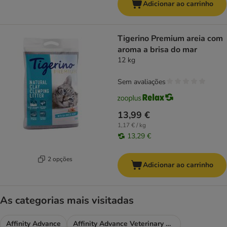
Adicionar ao carrinho
Tigerino Premium areia com
aroma a brisa do mar
12 kg
Sem avaliações
13,99 €
1,17 € / kg
13,29 €
2 opções
Adicionar ao carrinho
As categorias mais visitadas
Affinity Advance
Affinity Advance Veterinary Diets