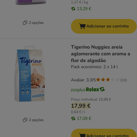
1,17 € / kg
13,29 €
2 opções
Adicionar ao carrinho
Tigerino Nuggies areia
aglomerante com aroma a
flor de algodão
Pack económico: 2 x 14 l
Avaliar: 3.3/5
(
10
)
Preço individual
19,98 €
17,99 €
0,64 € / l
17,09 €
2 opções
Adicionar ao carrinho