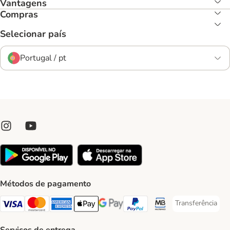
Vantagens
Compras
Selecionar país
Portugal / pt
Métodos de pagamento
Transferência
Transferência P
Visa Payment Method
Mastercard Payment Method
American Express Payment Method
Apple Pay Payment Method
Google Pay Payment Method
PayPal Payment Method
Multibanco Payment Met