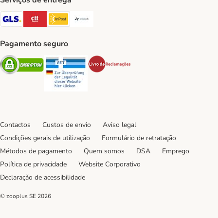
Serviços de entrega
GLS Shipping Method
CTTExpress Shipping Method
InPost Shipping Method
Paack Shipping Method
Pagamento seguro
Security
Security
Security
Contactos
Custos de envio
Aviso legal
Condições gerais de utilização
Formulário de retratação
Métodos de pagamento
Quem somos
DSA
Emprego
Política de privacidade
Website Corporativo
Declaração de acessibilidade
© zooplus SE
2026