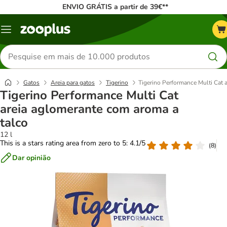
ENVIO GRÁTIS a partir de 39€**
Menu
Pesquisar
produtos
Gatos
Areia para gatos
Tigerino
Tigerino Performance Multi Cat 
Tigerino Performance Multi Cat
areia aglomerante com aroma a
talco
12 l
This is a stars rating area from zero to 5: 4.1/5
(
8
)
Dar opinião