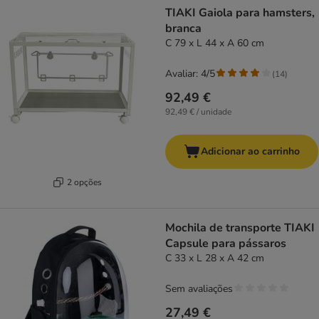
TIAKI Gaiola para hamsters,
branca
C 79 x L 44 x A 60 cm
Avaliar: 4/5
(
14
)
92,49 €
92,49 € / unidade
Adicionar ao carrinho
2 opções
Mochila de transporte TIAKI
Capsule para pássaros
C 33 x L 28 x A 42 cm
Sem avaliações
27,49 €