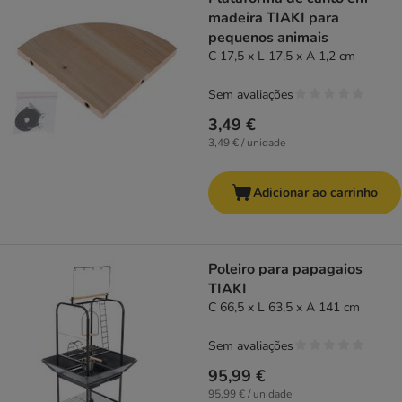
madeira TIAKI para
pequenos animais
C 17,5 x L 17,5 x A 1,2 cm
Sem avaliações
3,49 €
3,49 € / unidade
Adicionar ao carrinho
Poleiro para papagaios
TIAKI
C 66,5 x L 63,5 x A 141 cm
Sem avaliações
95,99 €
95,99 € / unidade