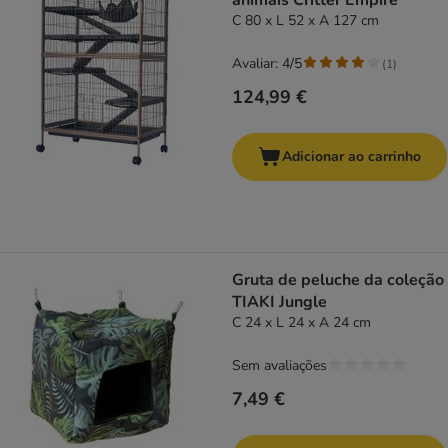
animais Critter Empire
C 80 x L 52 x A 127 cm
Avaliar: 4/5
(
1
)
124,99 €
Adicionar ao carrinho
Gruta de peluche da coleção
TIAKI Jungle
C 24 x L 24 x A 24 cm
Sem avaliações
7,49 €