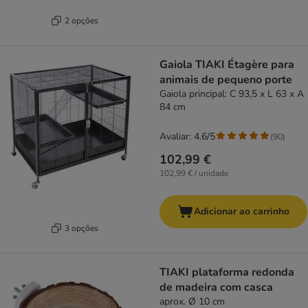
2 opções
Gaiola TIAKI Étagère para
animais de pequeno porte
Gaiola principal: C 93,5 x L 63 x A
84 cm
Avaliar: 4.6/5
(
90
)
102,99 €
102,99 € / unidade
Adicionar ao carrinho
3 opções
TIAKI plataforma redonda
de madeira com casca
aprox. Ø 10 cm