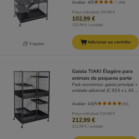
Avaliar: 4/5
(
99
)
Preço individual
105,98 €
102,99 €
102,99 € / unidade
Adicionar ao carrinho
3 opções
Gaiola TIAKI Étagère para
animais de pequeno porte
Pack económico: gaiola principal +
unidade adicional (C 93,5 x L 63 x
A 157,8 cm)
Avaliar: 4.6/5
(
90
)
Preço individual
216,98 €
212,99 €
212,99 € / unidade