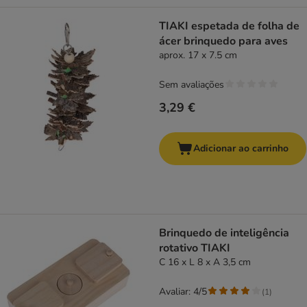
TIAKI espetada de folha de
ácer brinquedo para aves
aprox. 17 x 7.5 cm
Sem avaliações
3,29 €
Adicionar ao carrinho
Brinquedo de inteligência
rotativo TIAKI
C 16 x L 8 x A 3,5 cm
Avaliar: 4/5
(
1
)