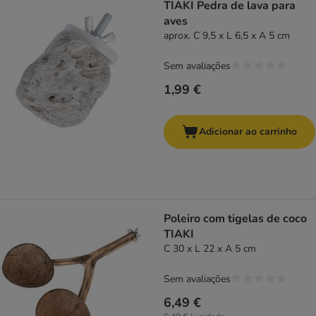
TIAKI Pedra de lava para
aves
aprox. C 9,5 x L 6,5 x A 5 cm
Sem avaliações
1,99 €
Adicionar ao carrinho
Poleiro com tigelas de coco
TIAKI
C 30 x L 22 x A 5 cm
Sem avaliações
6,49 €