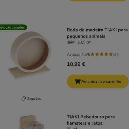
eleção zooplus
Roda de madeira TIAKI para
pequenos animais
diâm. 19,5 cm
Avaliar: 4.5/5
(
87
)
10,99 €
Adicionar ao carrinho
2 opções
TIAKI Bebedouro para
hamsters e ratos