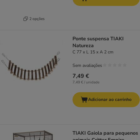
2 opções
Ponte suspensa TIAKI
Natureza
C 77 x L 15 x A 2 cm
Sem avaliações
7,49 €
7,49 € / unidade
Adicionar ao carrinho
TIAKI Gaiola para pequenos