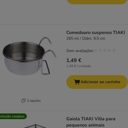
Comedouro suspenso TIAKI
265 ml / Diâm. 9,5 cm
Sem avaliações
1,49 €
1,49 € / unidade
Adicionar ao carrinho
2 opções
eleção zooplus
Gaiola TIAKI Villa para
pequenos animais