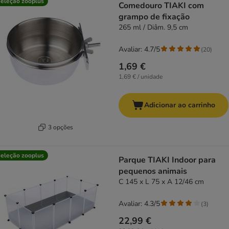
eleção zooplus
Comedouro TIAKI com
grampo de fixação
265 ml / Diâm. 9,5 cm
Avaliar: 4.7/5
(
20
)
1,69 €
1,69 € / unidade
Adicionar ao carrinho
3 opções
eleção zooplus
Parque TIAKI Indoor para
pequenos animais
C 145 x L 75 x A 12/46 cm
Avaliar: 4.3/5
(
3
)
22,99 €