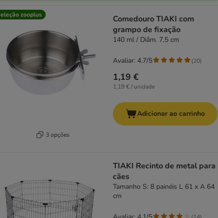
eleção zooplus
Comedouro TIAKI com
grampo de fixação
140 ml / Diâm. 7,5 cm
Avaliar: 4.7/5
(
20
)
1,19 €
1,19 € / unidade
Adicionar ao carrinho
3 opções
TIAKI Recinto de metal para
cães
Tamanho S: 8 painéis L 61 x A 64
cm
Avaliar: 4.1/5
(
14
)