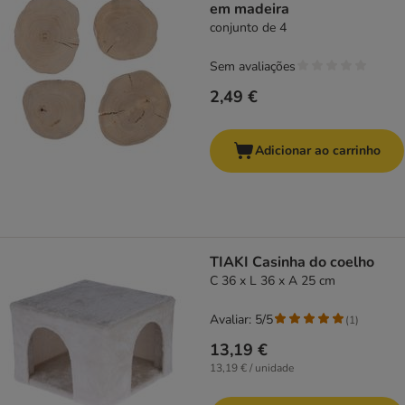
em madeira
conjunto de 4
Sem avaliações
2,49 €
Adicionar ao carrinho
TIAKI Casinha do coelho
C 36 x L 36 x A 25 cm
Avaliar: 5/5
(
1
)
13,19 €
13,19 € / unidade