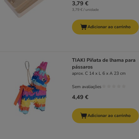
3,79 €
3,79 € / unidade
Adicionar ao carrinho
TIAKI Piñata de lhama para
pássaros
aprox. C 14 x L 6 x A 23 cm
Sem avaliações
4,49 €
Adicionar ao carrinho