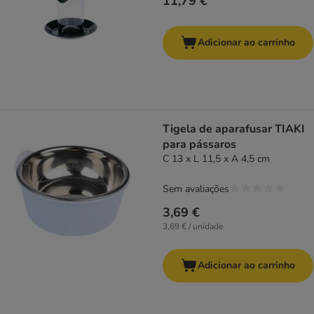
11,79 €
Adicionar ao carrinho
Tigela de aparafusar TIAKI
para pássaros
C 13 x L 11,5 x A 4,5 cm
Sem avaliações
3,69 €
3,69 € / unidade
Adicionar ao carrinho