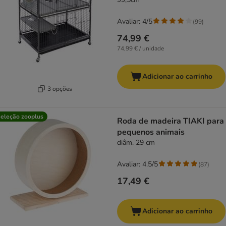
Avaliar: 4/5
(
99
)
74,99 €
74,99 € / unidade
Adicionar ao carrinho
3 opções
eleção zooplus
Roda de madeira TIAKI para
pequenos animais
diâm. 29 cm
Avaliar: 4.5/5
(
87
)
17,49 €
Adicionar ao carrinho