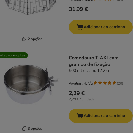
31,99 €
Adicionar ao carrinho
2 opções
eleção zooplus
Comedouro TIAKI com
grampo de fixação
500 ml / Diâm. 12.2 cm
Avaliar: 4.7/5
(
20
)
2,29 €
2,29 € / unidade
Adicionar ao carrinho
3 opções