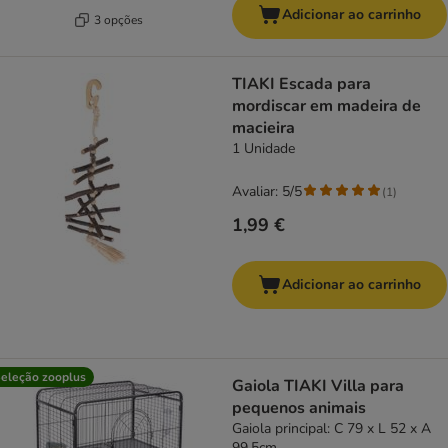
Adicionar ao carrinho
3 opções
TIAKI Escada para
mordiscar em madeira de
macieira
1 Unidade
Avaliar: 5/5
(
1
)
1,99 €
Adicionar ao carrinho
eleção zooplus
Gaiola TIAKI Villa para
pequenos animais
Gaiola principal: C 79 x L 52 x A
99,5cm