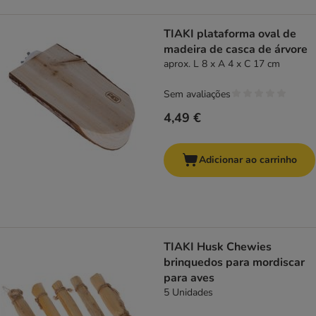
TIAKI plataforma oval de
madeira de casca de árvore
aprox. L 8 x A 4 x C 17 cm
Sem avaliações
4,49 €
Adicionar ao carrinho
TIAKI Husk Chewies
brinquedos para mordiscar
para aves
5 Unidades