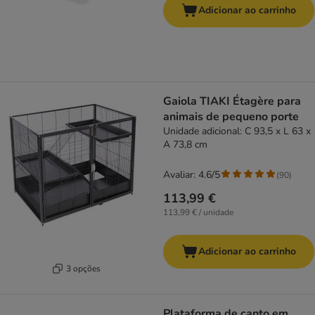
Adicionar ao carrinho
Gaiola TIAKI Étagère para
animais de pequeno porte
Unidade adicional: C 93,5 x L 63 x
A 73,8 cm
Avaliar: 4.6/5
(
90
)
113,99 €
113,99 € / unidade
Adicionar ao carrinho
3 opções
Plataforma de canto em