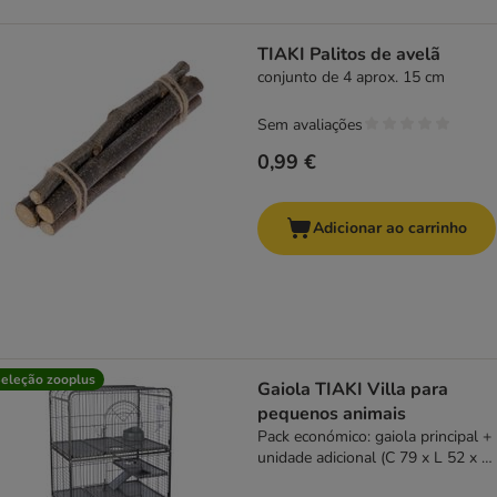
TIAKI Palitos de avelã
conjunto de 4 aprox. 15 cm
Sem avaliações
0,99 €
Adicionar ao carrinho
eleção zooplus
Gaiola TIAKI Villa para
pequenos animais
Pack económico: gaiola principal +
unidade adicional (C 79 x L 52 x A
142 cm)