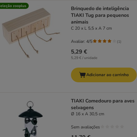
eleção zooplus
Brinquedo de inteligência
TIAKI Tug para pequenos
animais
C 20 x L 5,5 x A 7 cm
Avaliar: 4/5
(
1
)
5,29 €
5,29 € / unidade
Adicionar ao carrinho
TIAKI Comedouro para aves
selvagens
Ø 16 x A 30,5 cm
Sem avaliações