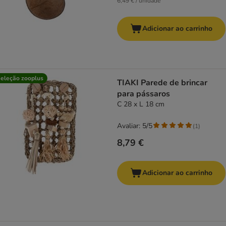
6,49 € / unidade
Adicionar ao carrinho
eleção zooplus
TIAKI Parede de brincar
para pássaros
C 28 x L 18 cm
Avaliar: 5/5
(
1
)
8,79 €
Adicionar ao carrinho