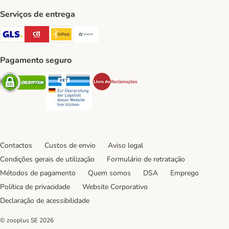
Serviços de entrega
GLS Shipping Method
CTTExpress Shipping Method
InPost Shipping Method
Paack Shipping Method
Pagamento seguro
Security
Security
Security
Contactos
Custos de envio
Aviso legal
Condições gerais de utilização
Formulário de retratação
Métodos de pagamento
Quem somos
DSA
Emprego
Política de privacidade
Website Corporativo
Declaração de acessibilidade
© zooplus SE
2026