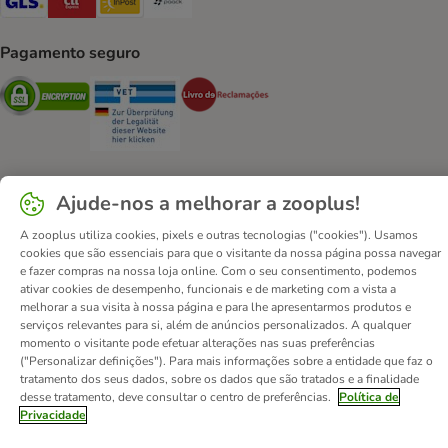
Pagamento seguro
Security
Security
Security
Ajude-nos a melhorar a zooplus!
Contactos
Custos de envio
Aviso legal
A zooplus utiliza cookies, pixels e outras tecnologias ("cookies"). Usamos
Condições gerais de utilização
Formulário de retratação
cookies que são essenciais para que o visitante da nossa página possa navegar
e fazer compras na nossa loja online. Com o seu consentimento, podemos
Métodos de pagamento
Quem somos
DSA
Emprego
ativar cookies de desempenho, funcionais e de marketing com a vista a
Política de privacidade
Website Corporativo
melhorar a sua visita à nossa página e para lhe apresentarmos produtos e
serviços relevantes para si, além de anúncios personalizados. A qualquer
Declaração de acessibilidade
momento o visitante pode efetuar alterações nas suas preferências
("Personalizar definições"). Para mais informações sobre a entidade que faz o
© zooplus SE
2026
tratamento dos seus dados, sobre os dados que são tratados e a finalidade
desse tratamento, deve consultar o centro de preferências.
Política de
Privacidade