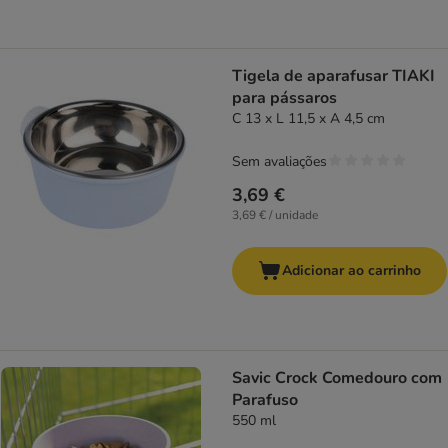
Tigela de aparafusar TIAKI
para pássaros
C 13 x L 11,5 x A 4,5 cm
Sem avaliações
3,69 €
3,69 € / unidade
Adicionar ao carrinho
Savic Crock Comedouro com
Parafuso
550 ml