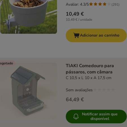
Avaliar: 4.3/5
(
291
)
10,49 €
10,49 € / unidade
Adicionar ao carrinho
sgotado
TIAKI Comedouro para
pássaros, com câmara
C 10,5 x L 10 x A 17,5 cm
Sem avaliações
64,49 €
Notificar assim que
disponível