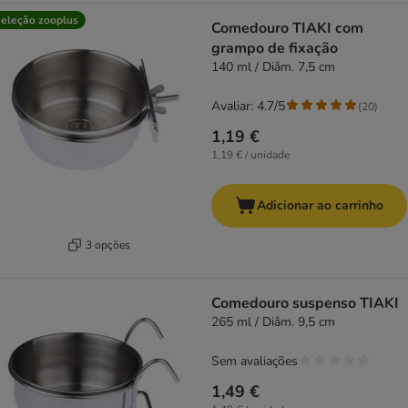
eleção zooplus
Comedouro TIAKI com
grampo de fixação
140 ml / Diâm. 7,5 cm
Avaliar: 4.7/5
(
20
)
1,19 €
1,19 € / unidade
Adicionar ao carrinho
3 opções
Comedouro suspenso TIAKI
265 ml / Diâm. 9,5 cm
Sem avaliações
1,49 €