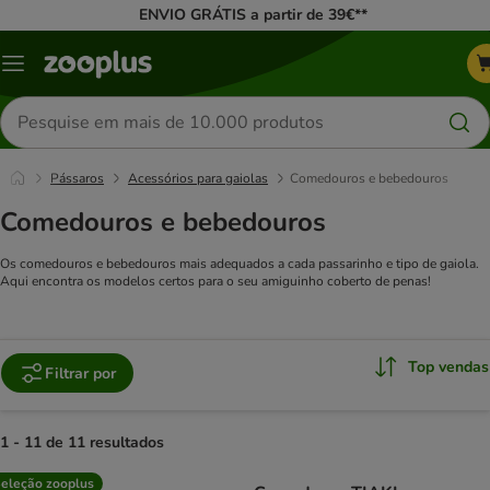
ENVIO GRÁTIS a partir de 39€**
Menu
Pesquisar
produtos
Pássaros
Acessórios para gaiolas
Comedouros e bebedouros
Comedouros e bebedouros
Os comedouros e bebedouros mais adequados a cada passarinho e tipo de gaiola.
Aqui encontra os modelos certos para o seu amiguinho coberto de penas!
Top vendas
Filtrar por
1 - 11 de 11 resultados
product items have been changed
eleção zooplus