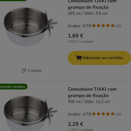
Comedouro TIAKI com
grampo de fixação
265 ml / Diâm. 9,5 cm
Avaliar: 4.7/5
(
20
)
1,69 €
1,69 € / unidade
Adicionar ao carrinho
3 opções
eleção zooplus
Comedouro TIAKI com
grampo de fixação
500 ml / Diâm. 12.2 cm
Avaliar: 4.7/5
(
20
)
2,29 €
2,29 € / unidade