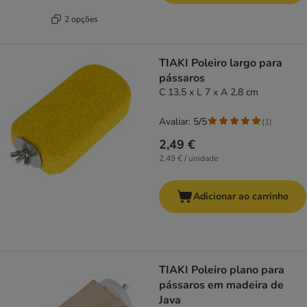
2 opções
TIAKI Poleiro largo para
pássaros
C 13,5 x L 7 x A 2,8 cm
Avaliar: 5/5
(
1
)
2,49 €
2,49 € / unidade
Adicionar ao carrinho
TIAKI Poleiro plano para
pássaros em madeira de
Java