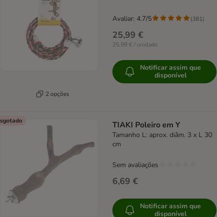
Avaliar: 4.7/5
(
381
)
25,99 €
25,99 € / unidade
Notificar assim que
disponível
2 opções
sgotado
TIAKI Poleiro em Y
Tamanho L: aprox. diâm. 3 x L 30
cm
Sem avaliações
6,69 €
Notificar assim que
disponível