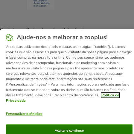
Contactos
Custos de envio
Aviso legal
Ajude-nos a melhorar a zooplus!
Condições gerais de utilização
Formulário de retratação
Métodos de pagamento
Quem somos
DSA
Emprego
A zooplus utiliza cookies, pixels e outras tecnologias ("cookies"). Usamos
cookies que são essenciais para que o visitante da nossa página possa navegar
Política de privacidade
Website Corporativo
e fazer compras na nossa loja online. Com o seu consentimento, podemos
Declaração de acessibilidade
ativar cookies de desempenho, funcionais e de marketing com a vista a
melhorar a sua visita à nossa página e para lhe apresentarmos produtos e
serviços relevantes para si, além de anúncios personalizados. A qualquer
© zooplus SE
2026
momento o visitante pode efetuar alterações nas suas preferências
("Personalizar definições"). Para mais informações sobre a entidade que faz o
tratamento dos seus dados, sobre os dados que são tratados e a finalidade
desse tratamento, deve consultar o centro de preferências.
Política de
Privacidade
Personalizar definições
Aceitar e continuar