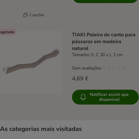
2 opções
sgotado
TIAKI Poleiro de canto para
pássaros em madeira
natural
Tamanho S: C 30 x L 2 cm
Sem avaliações
4,69 €
Notificar assim que
disponível
As categorias mais visitadas