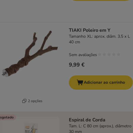
TIAKI Poleiro em Y
Tamanho XL: aprox. diâm. 3,5 x L
40 cm
Sem avaliações
9,99 €
Adicionar ao carrinho
2 opções
sgotado
Espiral de Corda
Tam. L: C 80 cm (aprox.), diâmetro
30 mm