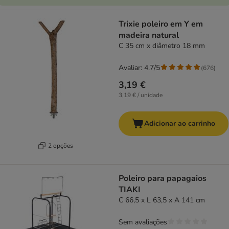
Trixie poleiro em Y em
madeira natural
C 35 cm x diâmetro 18 mm
Avaliar: 4.7/5
(
676
)
3,19 €
3,19 € / unidade
Adicionar ao carrinho
2 opções
Poleiro para papagaios
TIAKI
C 66,5 x L 63,5 x A 141 cm
Sem avaliações