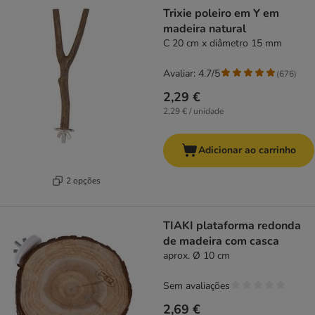
product items have been changed
Trixie poleiro em Y em
madeira natural
C 20 cm x diâmetro 15 mm
Avaliar: 4.7/5
(
676
)
2,29 €
2,29 € / unidade
Adicionar ao carrinho
2 opções
TIAKI plataforma redonda
de madeira com casca
aprox. Ø 10 cm
Sem avaliações
2,69 €