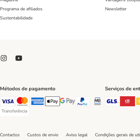
Programa de afiliados
Newsletter
Sustentabilidade
Métodos de pagamento
Serviços de en
GLS Ship
CT
Visa Payment Method
Mastercard Payment Method
American Express Payment Method
Apple Pay Payment Method
Google Pay Payment Method
PayPal Payment Method
Multibanco Payment Met
Transferência
Transferência Payment Method
Contactos
Custos de envio
Aviso legal
Condições gerais de uti