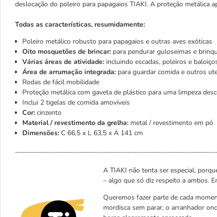
deslocação do poleiro para papagaios TIAKI. A proteção metálica apa
Todas as características, resumidamente:
Poleiro metálico robusto para papagaios e outras aves exóticas
Oito mosquetões de brincar:
para pendurar guloseimas e brinq
Várias áreas de atividade:
incluindo escadas, poleiros e baloiço
Área de arrumação integrada:
para guardar comida e outros ute
Rodas de fácil mobilidade
Proteção metálica com gaveta de plástico para uma limpeza des
Inclui 2 tigelas de comida amovíveis
Cor:
cinzento
Material / revestimento da grelha:
metal / revestimento em pó
Dimensões:
C 66,5 x L 63,5 x A 141 cm
___________________________________________________________
A TIAKI não tenta ser especial, porque
– algo que só diz respeito a ambos. E
Queremos fazer parte de cada moment
mordisca sem parar, o arranhador ond