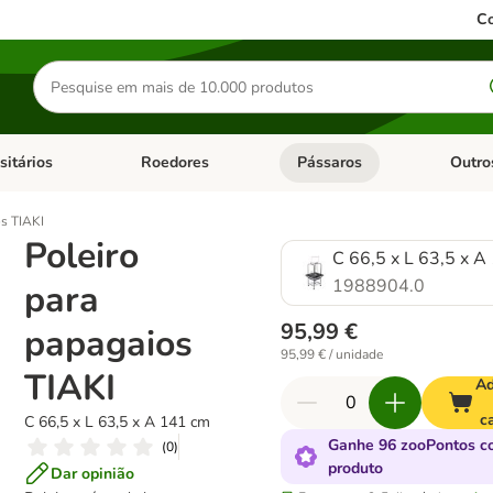
Co
Pesquisar
produtos
sitários
Roedores
Pássaros
Outro
de categoria: Dieta Vet.
Abrir menu de categoria: Antiparasitários
Abrir menu de categoria: Roed
Abrir me
os TIAKI
Poleiro
C 66,5 x L 63,5 x A
1988904.0
para
95,99 €
papagaios
95,99 € / unidade
TIAKI
Ad
c
C 66,5 x L 63,5 x A 141 cm
Ganhe 96 zooPontos c
(
0
)
produto
Dar opinião