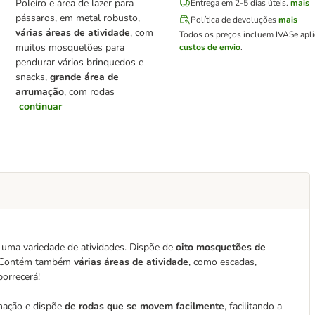
Poleiro e área de lazer para
Entrega em 2-5 dias úteis.
mais
pássaros, em metal robusto,
Política de devoluções
mais
várias áreas de atividade
, com
Todos os preços incluem IVA
Se apl
muitos mosquetões para
custos de envio
.
pendurar vários brinquedos e
snacks,
grande área de
arrumação
, com rodas
continuar
 uma variedade de atividades. Dispõe de
oito mosquetões de
s. Contém também
várias áreas de atividade
, como escadas,
borrecerá!
mação e dispõe
de rodas que se movem facilmente
, facilitando a