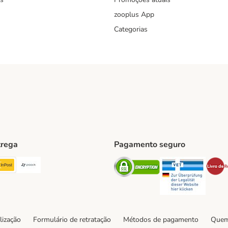
zooplus App
Categorias
trega
Pagamento seguro
ping Method
TExpress Shipping Method
InPost Shipping Method
Paack Shipping Method
Security
Securit
hod
lização
Formulário de retratação
Métodos de pagamento
Quem