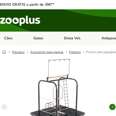
ENVIO GRÁTIS a partir de 39€**
Cães
Gatos
Dieta Vet.
Antipara
Abrir menu de categoria: Cães
Abrir menu de categoria: Gatos
Abrir menu 
Pássaros
Acessórios para gaiolas
Poleiros
Poleiro para papagai