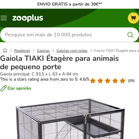
ENVIO GRÁTIS a partir de 39€**
Menu
Pesquisar
produtos
Roedores
Gaiolas
Gaiolas com rodas
Gaiola TIAKI Étagère para 
Gaiola TIAKI Étagère para animais
de pequeno porte
Gaiola principal: C 93,5 x L 63 x A 84 cm
This is a stars rating area from zero to 5: 4.6/5
(
89
)
Dar opinião