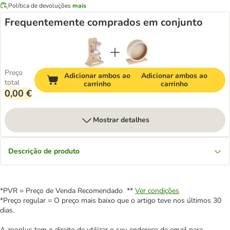
Política de devoluções
mais
Frequentemente comprados em conjunto
Preço
Adicionar ambos ao
Adicionar ambos ao
total
carrinho
carrinho
0,00 €
Mostrar detalhes
Descrição de produto
*PVR = Preço de Venda Recomendado **
Ver condições
*Preço regular = O preço mais baixo que o artigo teve nos últimos 30
dias.
A zooplus tem o direito de utilizar o seu endereço de email para