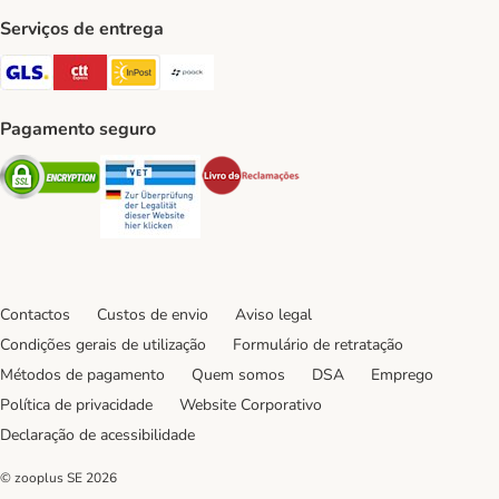
Serviços de entrega
GLS Shipping Method
CTTExpress Shipping Method
InPost Shipping Method
Paack Shipping Method
Pagamento seguro
Security
Security
Security
Contactos
Custos de envio
Aviso legal
Condições gerais de utilização
Formulário de retratação
Métodos de pagamento
Quem somos
DSA
Emprego
Política de privacidade
Website Corporativo
Declaração de acessibilidade
© zooplus SE
2026