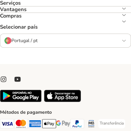
Serviços
Vantagens
Compras
Selecionar país
Portugal / pt
Métodos de pagamento
Transferência
Transferência P
Visa Payment Method
Mastercard Payment Method
American Express Payment Method
Apple Pay Payment Method
Google Pay Payment Method
PayPal Payment Method
Multibanco Payment Met