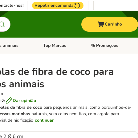
ntacte-nos!
Repetir encomenda
Carrinho
s animais
Top Marcas
% Promoções
ores
nu de categoria: Pássaros
Abrir menu de categoria: Outros animais
Abrir menu de categoria: T
las de fibra de coco para
s animais
cm
Dar opinião
(
0
)
olas de fibra de coco
para pequenos animais, como porquinhos-da-
ervas marinhas
naturais, sem colas nem fios, com argola para
ial de nidificação
continuar
e 2 Ø 6 cm