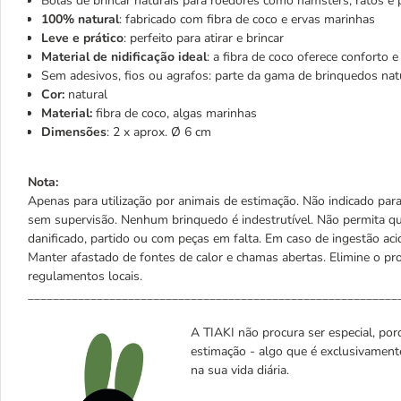
Bolas de brincar naturais para roedores como hamsters, ratos e
100% natural
: fabricado com fibra de coco e ervas marinhas
Leve e prático
: perfeito para atirar e brincar
Material de nidificação ideal
: a fibra de coco oferece conforto 
Sem adesivos, fios ou agrafos: parte da gama de brinquedos nat
Cor:
natural
Material:
fibra de coco, algas marinhas
Dimensões
: 2 x aprox. Ø 6 cm
Nota:
Apenas para utilização por animais de estimação. Não indicado par
sem supervisão. Nenhum brinquedo é indestrutível. Não permita qu
danificado, partido ou com peças em falta. Em caso de ingestão ac
Manter afastado de fontes de calor e chamas abertas. Elimine o 
regulamentos locais.
___________________________________________________________
A TIAKI não procura ser especial, porq
estimação - algo que é exclusivament
na sua vida diária.