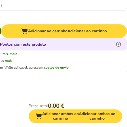
0
Adicionar ao carrinho
Adicionar ao carrinho
Pontos com este produto
úteis.
mais
ões
mais
em IVA
Se aplicável, acrescem
custos de envio
.
0,00 €
Preço total
Adicionar ambos ao
Adicionar ambos ao
carrinho
carrinho