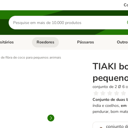
Co
Pesquisar
produtos
sitários
Roedores
Pássaros
Outro
de categoria: Dieta Vet.
Abrir menu de categoria: Antiparasitários
Abrir menu de categoria: Roed
Abrir me
 de fibra de coco para pequenos animais
TIAKI bo
pequeno
conjunto de 2 Ø 6 
Conjunto de duas b
índia e coelhos,
em 
pendurar, bom mater
conjunto d