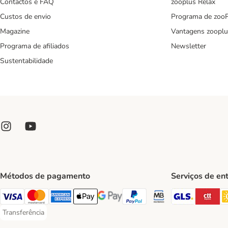
Contactos e FAQ
zooplus Relax
Custos de envio
Programa de zoo
Magazine
Vantagens zooplu
Programa de afiliados
Newsletter
Sustentabilidade
Métodos de pagamento
Serviços de en
GLS Ship
CT
Visa Payment Method
Mastercard Payment Method
American Express Payment Method
Apple Pay Payment Method
Google Pay Payment Method
PayPal Payment Method
Multibanco Payment Met
Transferência
Transferência Payment Method