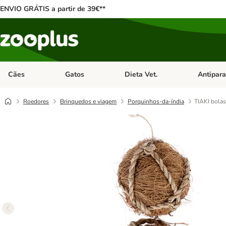
ENVIO GRÁTIS a partir de 39€**
Cães
Gatos
Dieta Vet.
Antipara
Abrir menu de categoria: Cães
Abrir menu de categoria: Gatos
Abrir menu 
Roedores
Brinquedos e viagem
Porquinhos-da-índia
TIAKI bolas