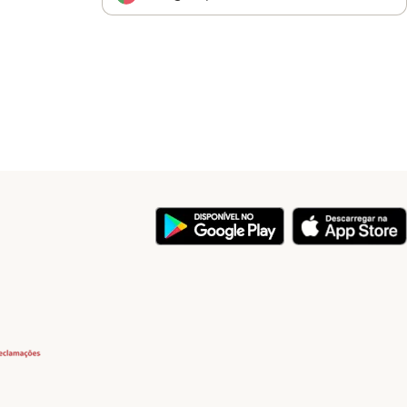
y
Security