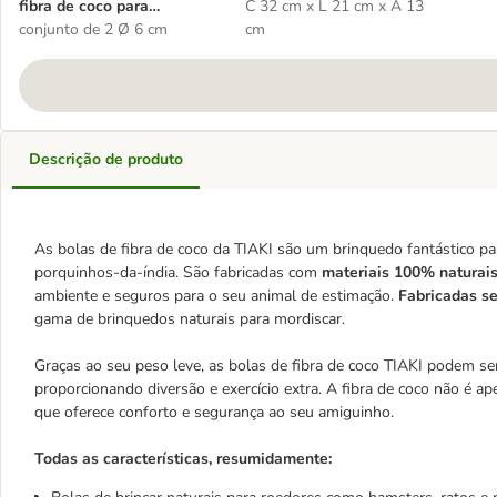
fibra de coco para
C 32 cm x L 21 cm x A 13
pequenos animais
conjunto de 2 Ø 6 cm
cm
Descrição de produto
As bolas de fibra de coco da TIAKI são um brinquedo fantástico p
porquinhos-da-índia. São fabricadas com
materiais 100% naturais
ambiente e seguros para o seu animal de estimação.
Fabricadas se
gama de brinquedos naturais para mordiscar.
Graças ao seu peso leve, as bolas de fibra de coco TIAKI podem se
proporcionando diversão e exercício extra. A fibra de coco não é
que oferece conforto e segurança ao seu amiguinho.
Todas as características, resumidamente: