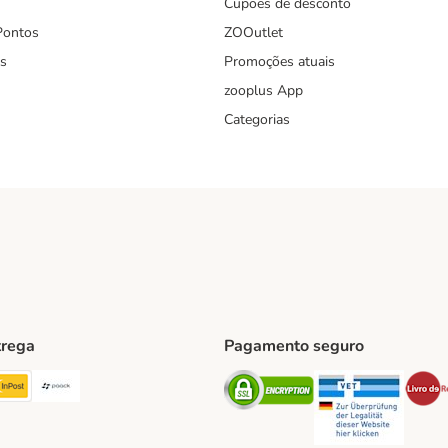
Cupões de desconto
Pontos
ZOOutlet
s
Promoções atuais
zooplus App
Categorias
trega
Pagamento seguro
ping Method
TExpress Shipping Method
InPost Shipping Method
Paack Shipping Method
Security
Securit
hod