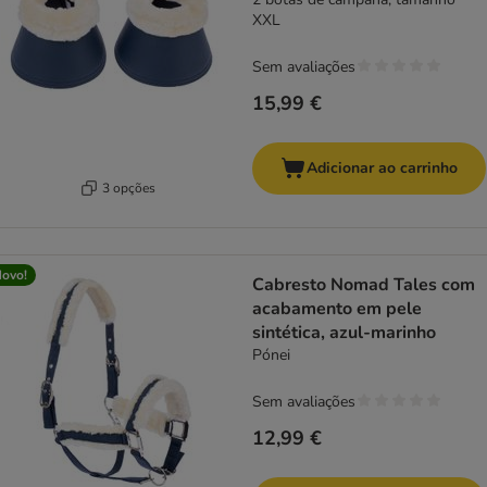
XXL
Sem avaliações
15,99 €
Adicionar ao carrinho
3 opções
ovo!
Cabresto Nomad Tales com
acabamento em pele
sintética, azul-marinho
Pónei
Sem avaliações
12,99 €