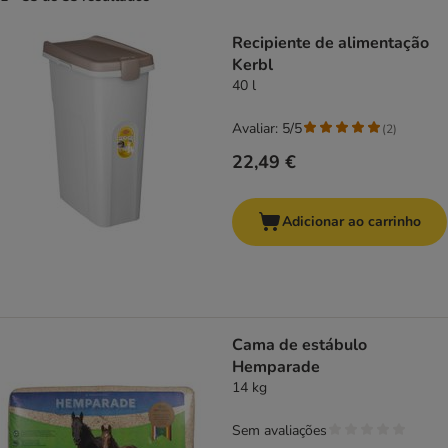
product items have been changed
Recipiente de alimentação
Kerbl
40 l
Avaliar: 5/5
(
2
)
22,49 €
Adicionar ao carrinho
Cama de estábulo
Hemparade
14 kg
Sem avaliações