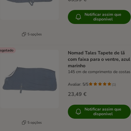
Notificar assim que
disponível
5 opções
sgotado
Nomad Tales Tapete de lã
com faixa para o ventre, azul
marinho
145 cm de comprimento de costas
Avaliar: 5/5
(
1
)
23,49 €
Notificar assim que
disponível
5 opções