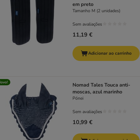
em preto
Tamanho M (2 unidades)
Sem avaliações
11,19 €
Adicionar ao carrinho
ovo!
Nomad Tales Touca anti-
moscas, azul marinho
Pónei
Sem avaliações
10,99 €