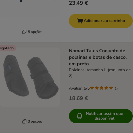
23,49 €
Adicionar ao carrinho
5 opções
sgotado
Nomad Tales Conjunto de
polainas e botas de casco,
em preto
Polainas, tamanho L (conjunto de
2)
Avaliar: 5/5
(
1
)
18,69 €
Notificar assim que
disponível
3 opções