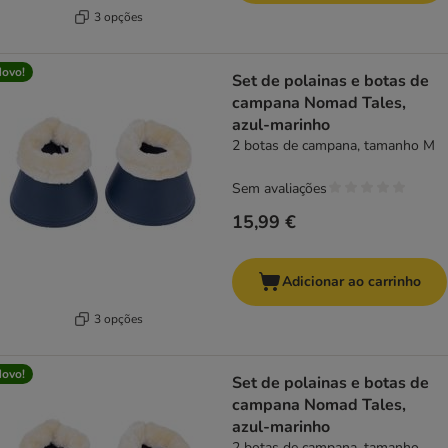
3 opções
ovo!
Set de polainas e botas de
campana Nomad Tales,
azul-marinho
2 botas de campana, tamanho M
Sem avaliações
15,99 €
Adicionar ao carrinho
3 opções
ovo!
Set de polainas e botas de
campana Nomad Tales,
azul-marinho
2 botas de campana, tamanho