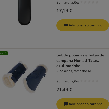
Sem avaliações
17,19 €
Adicionar ao carrinho
ovo!
Set de polainas e botas de
campana Nomad Tales,
azul-marinho
2 polainas, tamanho M
Sem avaliações
21,49 €
Adicionar ao carrinho