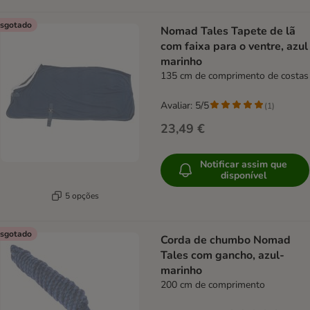
sgotado
Nomad Tales Tapete de lã
com faixa para o ventre, azul
marinho
135 cm de comprimento de costas
Avaliar: 5/5
(
1
)
23,49 €
Notificar assim que
disponível
5 opções
sgotado
Corda de chumbo Nomad
Tales com gancho, azul-
marinho
200 cm de comprimento