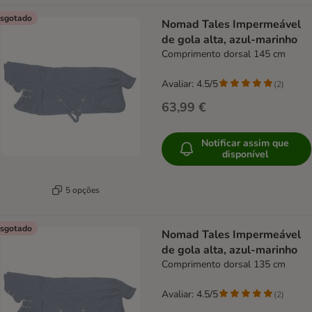
sgotado
Nomad Tales Impermeável
de gola alta, azul-marinho
Comprimento dorsal 145 cm
Avaliar: 4.5/5
(
2
)
63,99 €
Notificar assim que
disponível
5 opções
sgotado
Nomad Tales Impermeável
de gola alta, azul-marinho
Comprimento dorsal 135 cm
Avaliar: 4.5/5
(
2
)