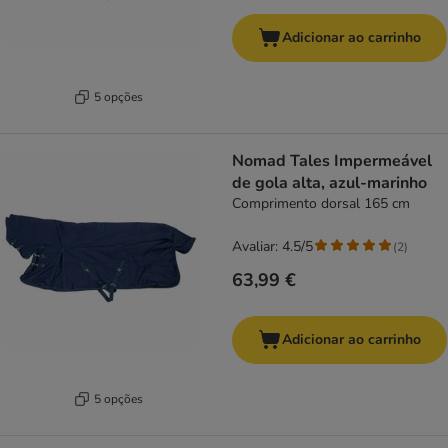
Adicionar ao carrinho
5 opções
Nomad Tales Impermeável
de gola alta, azul-marinho
Comprimento dorsal 165 cm
Avaliar: 4.5/5
(
2
)
63,99 €
Adicionar ao carrinho
5 opções