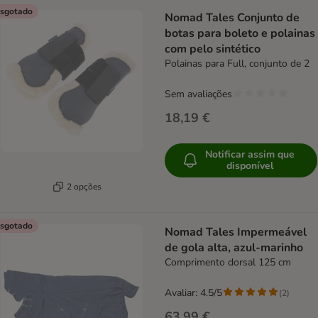
sgotado
Nomad Tales Conjunto de
botas para boleto e polainas
com pelo sintético
Polainas para Full, conjunto de 2
Sem avaliações
18,19 €
Notificar assim que
disponível
2 opções
sgotado
Nomad Tales Impermeável
de gola alta, azul-marinho
Comprimento dorsal 125 cm
Avaliar: 4.5/5
(
2
)
63,99 €