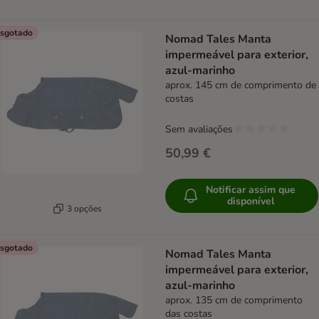
sgotado
Nomad Tales Manta
impermeável para exterior,
azul-marinho
aprox. 145 cm de comprimento de
costas
Sem avaliações
50,99 €
Notificar assim que
disponível
3 opções
sgotado
Nomad Tales Manta
impermeável para exterior,
azul-marinho
aprox. 135 cm de comprimento
das costas