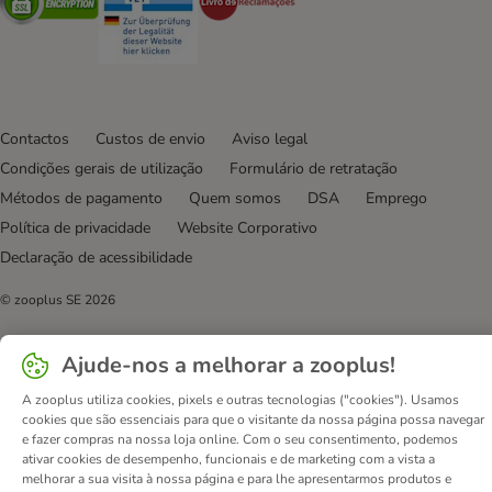
Contactos
Custos de envio
Aviso legal
Condições gerais de utilização
Formulário de retratação
Métodos de pagamento
Quem somos
DSA
Emprego
Política de privacidade
Website Corporativo
Declaração de acessibilidade
© zooplus SE
2026
Ajude-nos a melhorar a zooplus!
A zooplus utiliza cookies, pixels e outras tecnologias ("cookies"). Usamos
cookies que são essenciais para que o visitante da nossa página possa navegar
e fazer compras na nossa loja online. Com o seu consentimento, podemos
ativar cookies de desempenho, funcionais e de marketing com a vista a
melhorar a sua visita à nossa página e para lhe apresentarmos produtos e