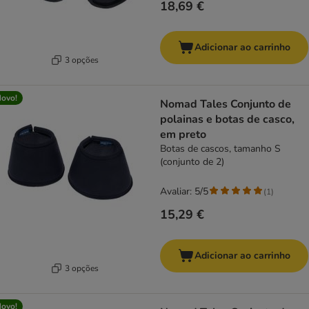
18,69 €
Adicionar ao carrinho
3 opções
ovo!
Nomad Tales Conjunto de
polainas e botas de casco,
em preto
Botas de cascos, tamanho S
(conjunto de 2)
Avaliar: 5/5
(
1
)
15,29 €
Adicionar ao carrinho
3 opções
ovo!