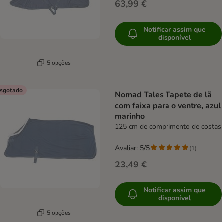
63,99 €
Notificar assim que
disponível
5 opções
sgotado
Nomad Tales Tapete de lã
com faixa para o ventre, azul
marinho
125 cm de comprimento de costas
Avaliar: 5/5
(
1
)
23,49 €
Notificar assim que
disponível
5 opções