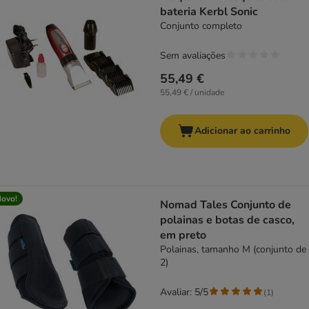
bateria Kerbl Sonic
Conjunto completo
Sem avaliações
55,49 €
55,49 € / unidade
Adicionar ao carrinho
ovo!
Nomad Tales Conjunto de
polainas e botas de casco,
em preto
Polainas, tamanho M (conjunto de
2)
Avaliar: 5/5
(
1
)