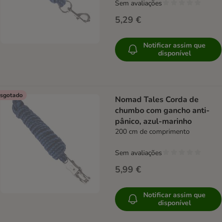
Sem avaliações
5,29 €
Notificar assim que
disponível
sgotado
Nomad Tales Corda de
chumbo com gancho anti-
pânico, azul-marinho
200 cm de comprimento
Sem avaliações
5,99 €
Notificar assim que
disponível