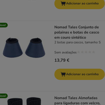
Adicionar ao carrinho
ovo!
Nomad Tales Conjunto de
polainas e botas de casco
em couro sintético
2 botas para cascos, tamanho S
Sem avaliações
13,79 €
Adicionar ao carrinho
ovo!
Nomad Tales Almofadas
para ligaduras com velcro,