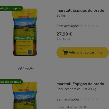
product items have been changed
eleção zooplus
marstall Espigas do prado
20 kg
Sem avaliações
27,99 €
1,40 € / kg
Adicionar ao carrinho
2 opções
eleção zooplus
marstall Espigas do prado
Pack económico: 2 x 20 kg
Sem avaliações
Preço individual
55,98 €