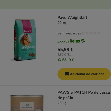
Pavo WeightLift
20 kg
Sem avaliações
55,99 €
2,80 € / kg
53,19 €
Adicionar ao carrinho
PAWS & PATCH Pó de casca
de psílio
250 g