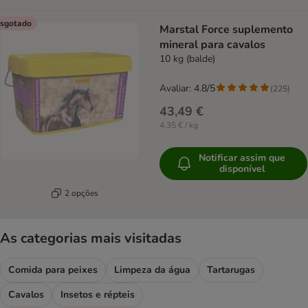
sgotado
Marstal Force suplemento
mineral para cavalos
10 kg (balde)
Avaliar: 4.8/5
(
225
)
43,49 €
4,35 € / kg
Notificar assim que
disponível
2 opções
As categorias mais visitadas
Comida para peixes
Limpeza da água
Tartarugas
Cavalos
Insetos e répteis