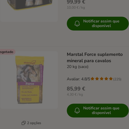
99,99 €
10,00 € / kg
Notificar assim que
disponível
sgotado
Marstal Force suplemento
mineral para cavalos
20 kg (saco)
Avaliar: 4.8/5
(
225
)
85,99 €
4,30 € / kg
Notificar assim que
disponível
2 opções