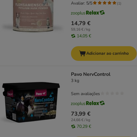
Avaliar: 5/5
(
1
)
14,79 €
59,16 € / kg
14,05 €
Adicionar ao carrinho
Pavo NervControl
3 kg
Sem avaliações
73,99 €
24,66 € / kg
70,29 €