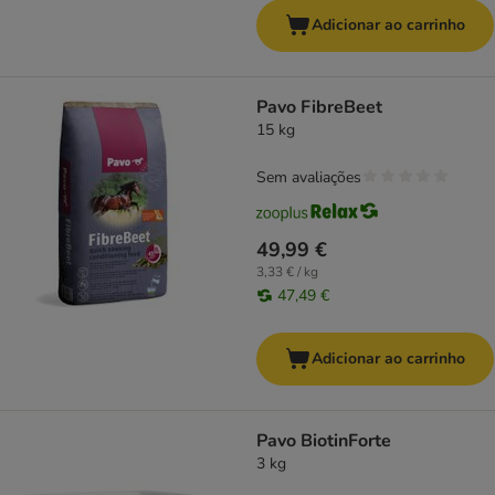
Adicionar ao carrinho
Pavo FibreBeet
15 kg
Sem avaliações
49,99 €
3,33 € / kg
47,49 €
Adicionar ao carrinho
Pavo BiotinForte
3 kg