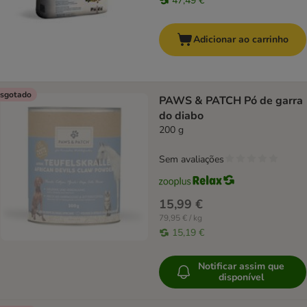
47,49 €
Adicionar ao carrinho
sgotado
PAWS & PATCH Pó de garra
do diabo
200 g
Sem avaliações
15,99 €
79,95 € / kg
15,19 €
Notificar assim que
disponível