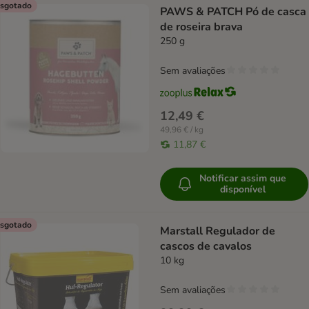
sgotado
PAWS & PATCH Pó de casca
de roseira brava
250 g
Sem avaliações
12,49 €
49,96 € / kg
11,87 €
Notificar assim que
disponível
sgotado
Marstall Regulador de
cascos de cavalos
10 kg
Sem avaliações