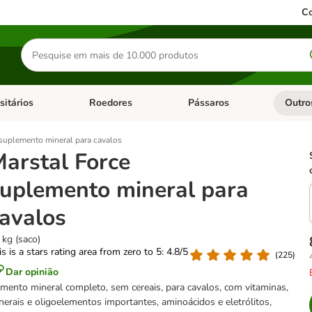
Co
Pesquisar
produtos
sitários
Roedores
Pássaros
Outro
de categoria: Dieta Vet.
Abrir menu de categoria: Antiparasitários
Abrir menu de categoria: Roed
Abrir me
 suplemento mineral para cavalos
arstal Force
uplemento mineral para
avalos
 kg (saco)
is is a stars rating area from zero to 5: 4.8/5
(
225
)
Dar opinião
imento mineral completo, sem cereais, para cavalos, com vitaminas,
nerais e oligoelementos importantes, aminoácidos e eletrólitos,