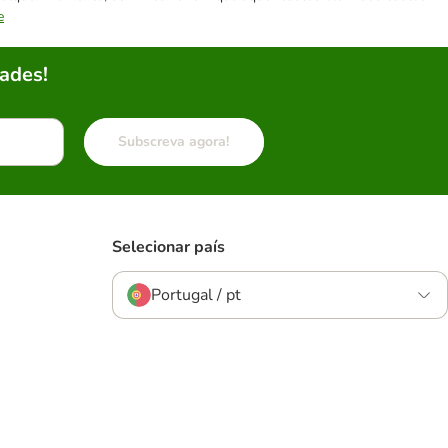
e
ades!
Subscreva agora!
Selecionar país
Portugal / pt