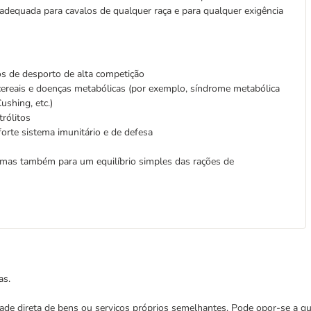
é adequada para cavalos de qualquer raça e para qualquer exigência
os de desporto de alta competição
cereais e doenças metabólicas (por exemplo, síndrome metabólica
shing, etc.)
trólitos
 forte sistema imunitário e de defesa
, mas também para um equilíbrio simples das rações de
as.
cidade direta de bens ou serviços próprios semelhantes. Pode opor-se a