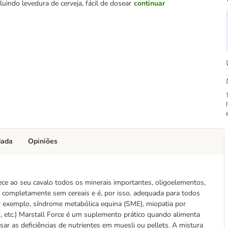
cluindo levedura de cerveja, fácil de dosear
continuar
dada
Opiniões
ece ao seu cavalo todos os minerais importantes, oligoelementos,
 é completamente sem cereais e é, por isso, adequada para todos
or exemplo, síndrome metabólica equina (SME), miopatia por
 etc.) Marstall Force é um suplemento prático quando alimenta
 as deficiências de nutrientes em muesli ou pellets. A mistura