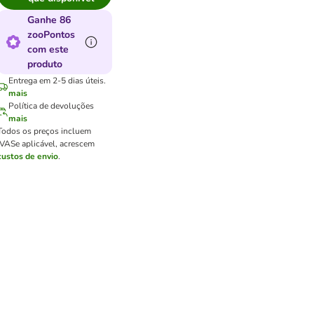
Ganhe 86
zooPontos
com este
produto
Entrega em 2-5 dias úteis.
mais
Política de devoluções
mais
Todos os preços incluem
IVA
Se aplicável, acrescem
custos de envio
.