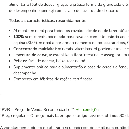
alimentar é fácil de dosear graças à prática forma de granulado e 
de desempenho, quer seja um cavalo de lazer ou de desporto
Todas as características, resumidamente:
Alimento mineral para todos os cavalos, desde os de lazer até a
100%
sem cereais, adequado para cavalos com intolerância aos 
equina (SME), miopatia por armazenamento de polissacarídeos, Cu
Concentrado multivital:
minerais, vitaminas, oligoelementos, ele
Levedura de cerveja:
estabiliza a flora intestinal e assegura um
Pellets:
fácil de dosear, baixo teor de pó
Suplemento prático para a alimentação à base de cereais e feno
desempenho
Composto em fábricas de rações certificadas
*PVR = Preço de Venda Recomendado **
Ver condições
*Preço regular = O preço mais baixo que o artigo teve nos últimos 30 di
A zooplus tem o direito de utilizar o seu endereço de email para publi