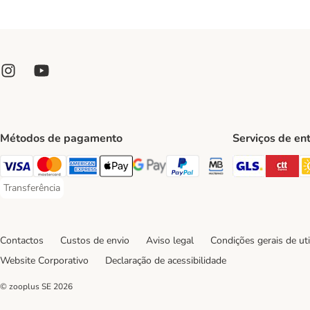
Métodos de pagamento
Serviços de en
GLS Ship
CT
Visa Payment Method
Mastercard Payment Method
American Express Payment Method
Apple Pay Payment Method
Google Pay Payment Method
PayPal Payment Method
Multibanco Payment Met
Transferência
Transferência Payment Method
Contactos
Custos de envio
Aviso legal
Condições gerais de uti
Website Corporativo
Declaração de acessibilidade
© zooplus SE
2026