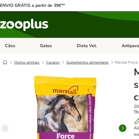
ENVIO GRÁTIS a partir de 39€**
Cães
Gatos
Dieta Vet.
Antipara
Abrir menu de categoria: Cães
Abrir menu de categoria: Gatos
Abrir menu 
Outros animais
Cavalos
Suplementos alimentares
Marstal Force
M
s
c
20
Th
Al
mi