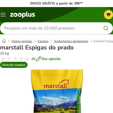
ENVIO GRÁTIS a partir de 39€**
Menu
Pesquisar
produtos
Outros animais
Cavalos
Suplementos alimentares
marstall Espi
marstall Espigas do prado
20 kg
Dar opinião
(
0
)
Seleção zooplus