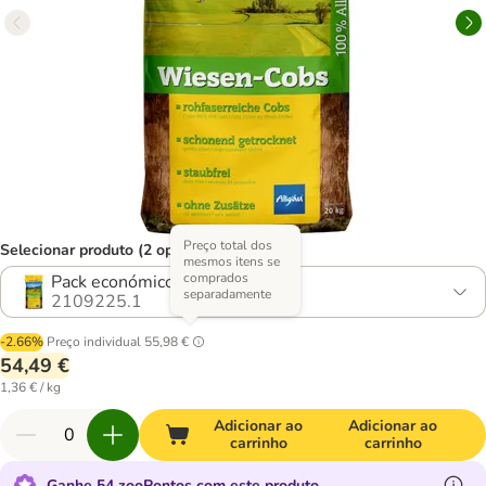
Preço total dos
Selecionar produto (2 opções)
mesmos itens se
comprados
Pack económico: 2 x 20 kg
separadamente
2109225.1
-2.66%
Preço individual
55,98 €
54,49 €
1,36 € / kg
Adicionar ao
Adicionar ao
carrinho
carrinho
Ganhe 54 zooPontos com este produto