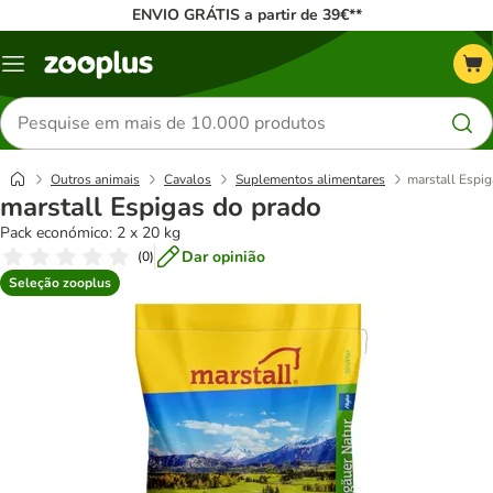
ENVIO GRÁTIS a partir de 39€**
Menu
Pesquisar
produtos
Outros animais
Cavalos
Suplementos alimentares
marstall Espi
marstall Espigas do prado
Pack económico: 2 x 20 kg
Dar opinião
(
0
)
Seleção zooplus