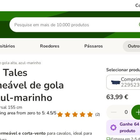
Co
Pesquisar
produtos
sitários
Roedores
Pássaros
Outro
de categoria: Dieta Vet.
Abrir menu de categoria: Antiparasitários
Abrir menu de categoria: Roed
Abrir me
gola alta, azul-marinho
Tales
Selecionar produ
Comprim
eável de gola
229523
zul-marinho
63,99 €
rsal 155 cm
ting area from zero to 5: 4.5/5
(
2
)
Ganhe 64
produto
rmeável e corta-vento
para cavalos, ideal para
Entrega em 2-5 di
ivre.