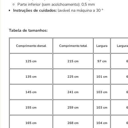
Parte inferior (sem acolchoamento): 0,5 mm
Instruções de cuidados:
lavável na máquina a 30 °
Tabela de tamanhos:
Comprimento dorsal
Comprimento total
Largura
Largura
125 cm
215 cm
97 cm
135 cm
225 cm
101 cm
145 cm
241 cm
103 cm
155 cm
259 cm
103 cm
165 cm
268 cm
104 cm