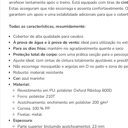
arrefecer lentamente após o treino. Está equipado com tiras de
cin
Estas asseguram que não escorrega e assenta confortavelmente. O
garantem um apoio e uma estabilidade adicionais para que o cober
Todas as características, resumidamente:
Cobertor de alta qualidade para cavalos
À prova de água e à prova de vento:
ideal para utilização no ex
Para os dias frios:
mantém-no agradavelmente quente e seco
Proteção total do corpo:
com uma prática secção para o pescoço
Ajuste ideal: com cintas de cintura totalmente ajustáveis e presi
Não escorrega: mosquetão e argolas em D no peito e zona do p
Robusto: material resistente
Cor:
azul marinho
Material:
Revestimento em PU: poliéster Oxford Ribstop 600D
Forro: poliéster 210T
Acolchoamento: enchimento em poliéster 200 g/m²
Correia: 100 % PP
Fivelas: metal
Espessura
:
Parte superior (incluindo acolchoamento): 23 mm