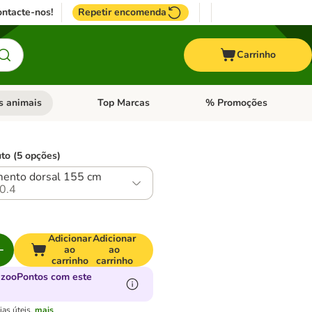
ntacte-nos!
Repetir encomenda
Carrinho
s animais
Top Marcas
% Promoções
ores
nu de categoria: Pássaros
Abrir menu de categoria: Outros animais
Abrir menu de categoria: T
to (5 opções)
ento dorsal 155 cm
0.4
Adicionar
Adicionar
ao
ao
carrinho
carrinho
 zooPontos com este
as úteis.
mais