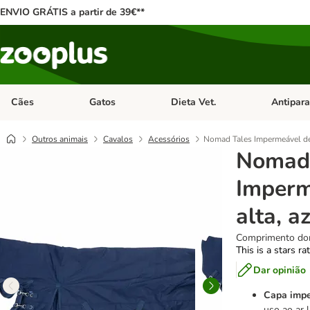
ENVIO GRÁTIS a partir de 39€**
Cães
Gatos
Dieta Vet.
Antipara
Abrir menu de categoria: Cães
Abrir menu de categoria: Gatos
Abrir menu 
Outros animais
Cavalos
Acessórios
Nomad Tales Impermeável de 
Nomad 
Imperm
alta, a
Comprimento do
This is a stars ra
Dar opinião
Capa impe
uso ao ar l