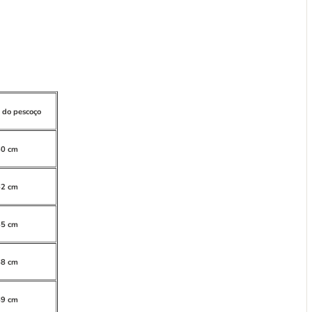
 do pescoço
60 cm
62 cm
65 cm
68 cm
69 cm