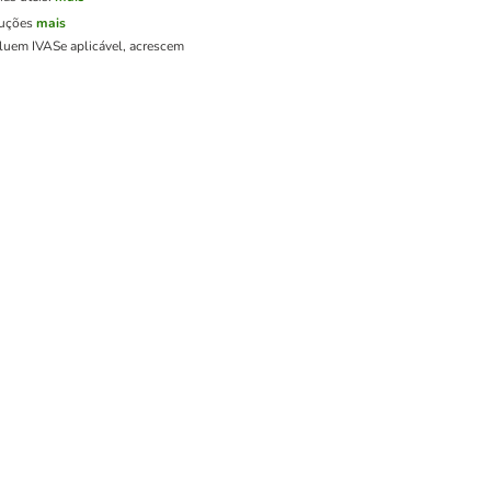
luções
mais
cluem IVA
Se aplicável, acrescem