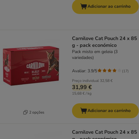
Adicionar ao carrinho
Carnilove Cat Pouch 24 x 85
g - pack económico
Pack misto em geleia (3
variedades)
Avaliar: 3.9/5
(
17
)
Preço individual
32,58 €
31,99 €
15,68 € / kg
Adicionar ao carrinho
2 opções
Carnilove Cat Pouch 24 x 85