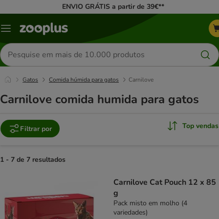
ENVIO GRÁTIS a partir de 39€**
Menu
Pesquisar
produtos
Gatos
Comida húmida para gatos
Carnilove
Carnilove comida humida para gatos
Top vendas
Filtrar por
1 - 7 de 7 resultados
product items have been changed
Carnilove Cat Pouch 12 x 85
g
Pack misto em molho (4
variedades)