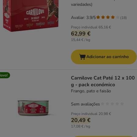
variedades)
Avaliar: 3.9/5
(
18
)
Preço individual
65,16 €
62,99 €
15,44 € / kg
Adicionar ao carrinho
ovo!
Carnilove Cat Paté 12 x 100
g - pack económico
Frango, pato e faisão
Sem avaliações
Preço individual
20,98 €
20,49 €
17,08 € / kg