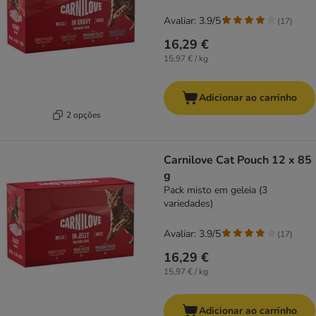
Avaliar: 3.9/5
(
17
)
16,29 €
15,97 € / kg
Adicionar ao carrinho
2 opções
Carnilove Cat Pouch 12 x 85
g
Pack misto em geleia (3
variedades)
Avaliar: 3.9/5
(
17
)
16,29 €
15,97 € / kg
Adicionar ao carrinho