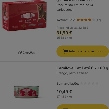
g - pack económico
Pack misto em molho (4
variedades)
Avaliar: 3.9/5
(
17
)
Preço individual
32,58 €
31,99 €
15,68 € / kg
Adicionar ao carrinho
2 opções
Carnilove Cat Paté 6 x 100 g
Frango, pato e faisão
Sem avaliações
10,49 €
17,48 € / kg