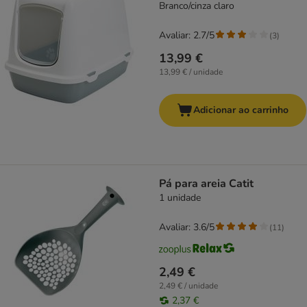
Branco/cinza claro
Avaliar: 2.7/5
(
3
)
13,99 €
13,99 € / unidade
Adicionar ao carrinho
Pá para areia Catit
1 unidade
Avaliar: 3.6/5
(
11
)
2,49 €
2,49 € / unidade
2,37 €