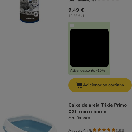
Sem avaliações
9,49 €
13,56 € / l
Ativar desconto -15%
Adicionar ao carrinho
Caixa de areia Trixie Primo
XXL com rebordo
Azul/branco
Avaliar: 4.7/5
(
191
)