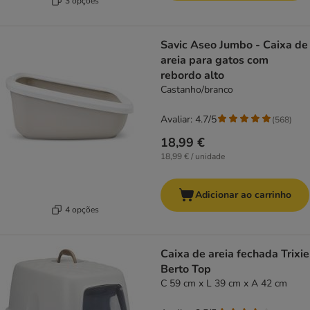
3 opções
Savic Aseo Jumbo - Caixa de
areia para gatos com
rebordo alto
Castanho/branco
Avaliar: 4.7/5
(
568
)
18,99 €
18,99 € / unidade
Adicionar ao carrinho
4 opções
Caixa de areia fechada Trixie
Berto Top
C 59 cm x L 39 cm x A 42 cm