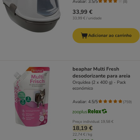
Avaliar: 3.5/5
(
8
)
33,99 €
33,99 € / unidade
Adicionar ao carrinho
beaphar Multi Fresh
desodorizante para areia
Orquídea (2 x 400 g) - Pack
económico
Avaliar: 4.5/5
(
759
)
Preço individual
19,58 €
18,19 €
22,74 € / kg