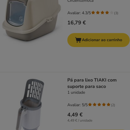
Cinzento/moca
Avaliar: 4.3/5
(
3
)
16,79 €
Adicionar ao carrinho
Pá para lixo TIAKI com
suporte para saco
1 unidade
Avaliar: 5/5
(
2
)
4,49 €
4,49 € / unidade