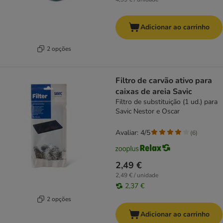
Adicionar ao carrinho
2 opções
Filtro de carvão ativo para
caixas de areia Savic
Filtro de substituição (1 ud.) para
Savic Nestor e Oscar
Avaliar: 4/5
(
6
)
2,49 €
2,49 € / unidade
2,37 €
2 opções
Adicionar ao carrinho