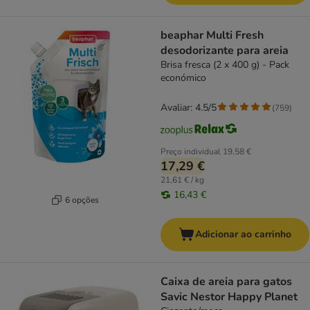
beaphar Multi Fresh
desodorizante para areia
Brisa fresca (2 x 400 g) - Pack
económico
Avaliar: 4.5/5
(
759
)
Preço individual
19,58 €
17,29 €
21,61 € / kg
16,43 €
6 opções
Adicionar ao carrinho
Caixa de areia para gatos
Savic Nestor Happy Planet