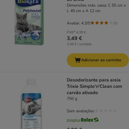
Dimensões máx. caixa: C 55 cm x
L 45 cm x A 12 cm
Avaliar: 4.3/5
(
7
)
PVR*
4,39 €
3,49 €
3,49 € / unidade
Adicionar ao carrinho
Desodorizante para areia
Trixie Simple'n'Clean com
carvão ativado
750 g
Sem avaliações