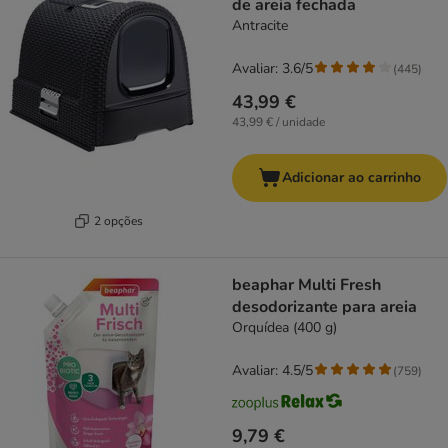
de areia fechada
Antracite
Avaliar: 3.6/5
(
445
)
43,99 €
43,99 € / unidade
Adicionar ao carrinho
2 opções
beaphar Multi Fresh
desodorizante para areia
Orquídea (400 g)
Avaliar: 4.5/5
(
759
)
9,79 €