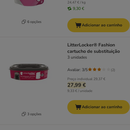
24,47 € / kg
9,30 €
6 opções
Adicionar ao carrinho
LitterLocker® Fashion
cartucho de substituição
3 unidades
Avaliar: 3/5
(
2
)
Preço individual
29,37 €
27,99 €
9,33 € / unidade
Adicionar ao carrinho
3 opções