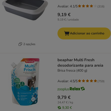
Avaliar: 4.1/5
(
316
)
9,19 €
9,19 € / unidade
Adicionar ao carrinho
2 opções
beaphar Multi Fresh
desodorizante para areia
Brisa fresca (400 g)
Avaliar: 4.5/5
(
759
)
9,79 €
24,47 € / kg
9,30 €