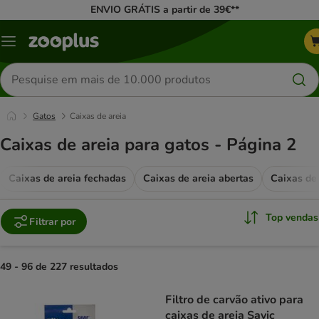
ENVIO GRÁTIS a partir de 39€**
Menu
Pesquisar
produtos
Gatos
Caixas de areia
Caixas de areia para gatos - Página 2
Caixas de areia fechadas
Caixas de areia abertas
Caixas de 
Top vendas
Filtrar por
49 - 96 de 227 resultados
product items have been changed
Filtro de carvão ativo para
caixas de areia Savic