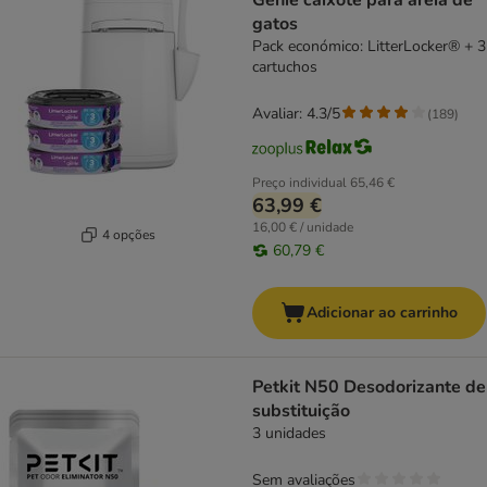
Genie caixote para areia de
gatos
Pack económico: LitterLocker® + 3
cartuchos
Avaliar: 4.3/5
(
189
)
Preço individual
65,46 €
63,99 €
16,00 € / unidade
4 opções
60,79 €
Adicionar ao carrinho
Petkit N50 Desodorizante de
substituição
3 unidades
Sem avaliações