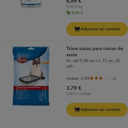
6,99 €
9,32 € / kg
6,64 €
Adicionar ao carrinho
Trixie sacos para caixas de
areia
XL: até C 56 cm × L 71 cm, 10
uds.
Avaliar: 3.3/5
(
4
)
3,79 €
0,38 € / unidade
Adicionar ao carrinho