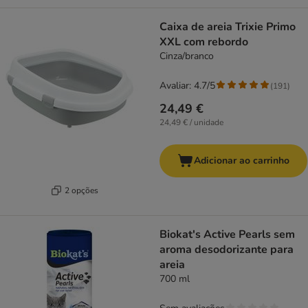
Caixa de areia Trixie Primo
XXL com rebordo
Cinza/branco
Avaliar: 4.7/5
(
191
)
24,49 €
24,49 € / unidade
Adicionar ao carrinho
2 opções
Biokat's Active Pearls sem
aroma desodorizante para
areia
700 ml