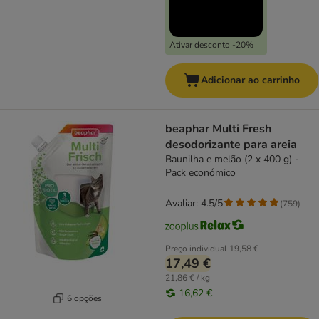
Ativar desconto -20%
Adicionar ao carrinho
beaphar Multi Fresh
desodorizante para areia
Baunilha e melão (2 x 400 g) -
Pack económico
Avaliar: 4.5/5
(
759
)
Preço individual
19,58 €
17,49 €
21,86 € / kg
16,62 €
6 opções