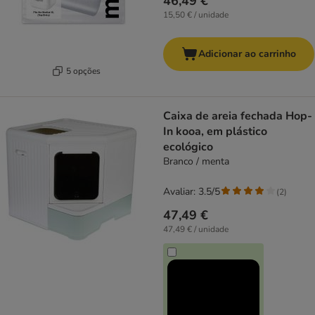
46,49 €
15,50 € / unidade
Adicionar ao carrinho
5 opções
Caixa de areia fechada Hop-
In kooa, em plástico
ecológico
Branco / menta
Avaliar: 3.5/5
(
2
)
47,49 €
47,49 € / unidade