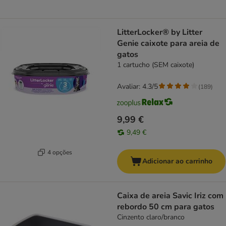
LitterLocker® by Litter
Genie caixote para areia de
gatos
1 cartucho (SEM caixote)
Avaliar: 4.3/5
(
189
)
9,99 €
9,49 €
4 opções
Adicionar ao carrinho
Caixa de areia Savic Iriz com
rebordo 50 cm para gatos
Cinzento claro/branco