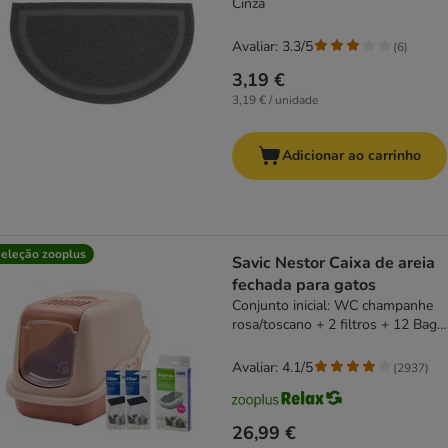
Cinza
Avaliar: 3.3/5
(
6
)
3,19 €
3,19 € / unidade
Adicionar ao carrinho
eleção zooplus
Savic Nestor Caixa de areia
fechada para gatos
Conjunto inicial: WC champanhe
rosa/toscano + 2 filtros + 12 Bag
it up
Avaliar: 4.1/5
(
2937
)
26,99 €