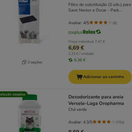
Filtro de substituição (3 uds.) para
Savic Nestor e Oscar - Pack
económico
Avaliar: 4/5
(
6
)
Preço individual
7,47 €
6,69 €
2,23 € / unidade
6,36 €
2 opções
Adicionar ao carrinho
eleção zooplus
Desodorizante para areia
Versele-Laga Oropharma
Chá verde
Avaliar: 4.3/5
(
793
)