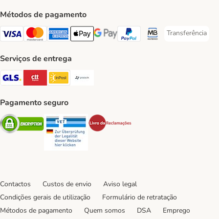
Métodos de pagamento
Transferência
Transferência P
Visa Payment Method
Mastercard Payment Method
American Express Payment Method
Apple Pay Payment Method
Google Pay Payment Method
PayPal Payment Method
Multibanco Payment Met
Serviços de entrega
GLS Shipping Method
CTTExpress Shipping Method
InPost Shipping Method
Paack Shipping Method
Pagamento seguro
Security
Security
Security
Contactos
Custos de envio
Aviso legal
Condições gerais de utilização
Formulário de retratação
Métodos de pagamento
Quem somos
DSA
Emprego