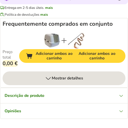
Entrega em 2-5 dias úteis.
mais
Política de devoluções
mais
Frequentemente comprados em conjunto
Preço
Adicionar ambos ao
Adicionar ambos ao
total
carrinho
carrinho
0,00 €
Mostrar detalhes
Descrição de produto
Opiniões