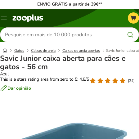
ENVIO GRÁTIS a partir de 39€**
Menu
Pesquisar
produtos
Gatos
Caixas de areia
Caixas de areia abertas
Savic Junior caixa a
Savic Junior caixa aberta para cães e
gatos - 56 cm
Azul
This is a stars rating area from zero to 5: 4.8/5
(
24
)
Dar opinião