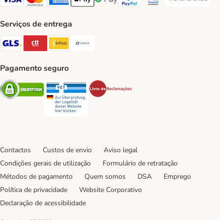
Transferência P
Visa Payment Method
Mastercard Payment Method
American Express Payment Method
Apple Pay Payment Method
Google Pay Payment Method
PayPal Payment Method
Multibanco Payment Met
Serviços de entrega
GLS Shipping Method
CTTExpress Shipping Method
InPost Shipping Method
Paack Shipping Method
Pagamento seguro
Security
Security
Security
Contactos
Custos de envio
Aviso legal
Condições gerais de utilização
Formulário de retratação
Métodos de pagamento
Quem somos
DSA
Emprego
Política de privacidade
Website Corporativo
Declaração de acessibilidade