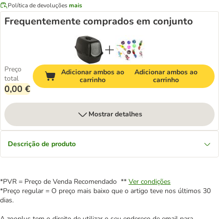
Política de devoluções
mais
Frequentemente comprados em conjunto
Preço
Adicionar ambos ao
Adicionar ambos ao
total
carrinho
carrinho
0,00 €
Mostrar detalhes
Descrição de produto
*PVR = Preço de Venda Recomendado **
Ver condições
*Preço regular = O preço mais baixo que o artigo teve nos últimos 30
dias.
A zooplus tem o direito de utilizar o seu endereço de email para