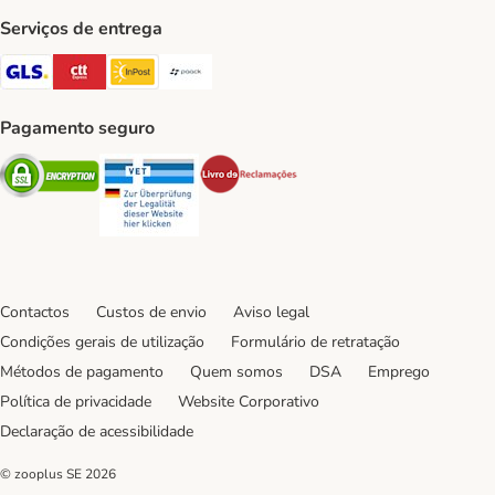
Serviços de entrega
GLS Shipping Method
CTTExpress Shipping Method
InPost Shipping Method
Paack Shipping Method
Pagamento seguro
Security
Security
Security
Contactos
Custos de envio
Aviso legal
Condições gerais de utilização
Formulário de retratação
Métodos de pagamento
Quem somos
DSA
Emprego
Política de privacidade
Website Corporativo
Declaração de acessibilidade
© zooplus SE
2026