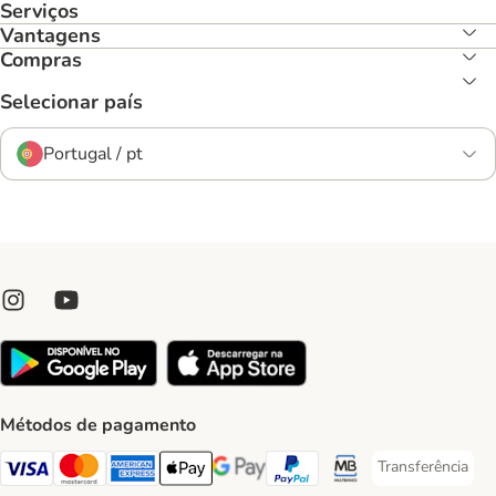
Serviços
Vantagens
Compras
Selecionar país
Portugal / pt
Métodos de pagamento
Transferência
Transferência P
Visa Payment Method
Mastercard Payment Method
American Express Payment Method
Apple Pay Payment Method
Google Pay Payment Method
PayPal Payment Method
Multibanco Payment Met