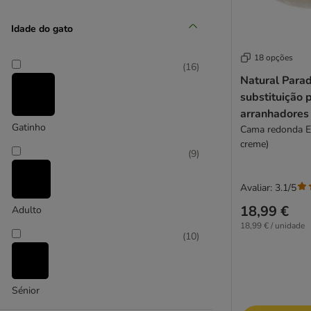
Flamingo
Idade do gato
(
6
)
18 opções
(
16
)
Natural Parad
Karlie
substituição 
arranhadores
(
2
)
Gatinho
Cama redonda E
creme)
(
9
)
Kerbl Pet
Avaliar: 3.1/5
(
12
)
18,99 €
Adulto
18,99 € / unidade
(
10
)
Lionto
Sénior