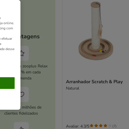
o
ja online.
ting com
As vantagens
 efetuar
a
dade desse
ive o serviço zooplus Relax
e poupe 5 % em cada
encomenda
Arranhador Scratch & Play
Natural
Mais de 10 milhões de
clientes fidelizados
Avaliar: 4.3/5
(
7
)