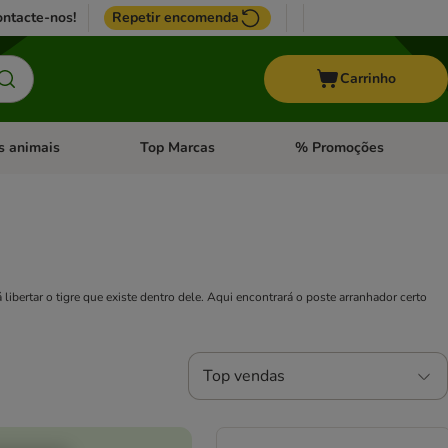
ntacte-nos!
Repetir encomenda
Carrinho
s animais
Top Marcas
% Promoções
ores
nu de categoria: Pássaros
Abrir menu de categoria: Outros animais
Abrir menu de categoria: T
ibertar o tigre que existe dentro dele. Aqui encontrará o poste arranhador certo
Top vendas