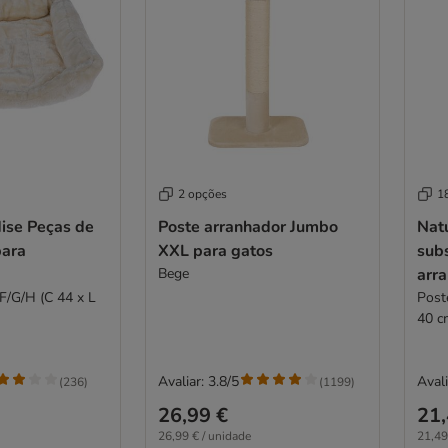
2 opções
1
ise Peças de
Poste arranhador Jumbo
Nat
para
XXL para gatos
subs
Bege
arr
F/G/H (C 44 x L
Poste red
40 c
Avaliar: 3.8/5
Avali
(
236
)
(
1199
)
26,99 €
21,
26,99 € / unidade
21,49