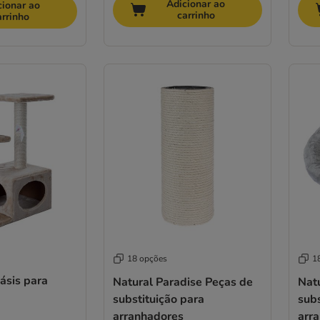
Adicionar ao
cionar ao
carrinho
arrinho
18 opções
1
ásis para
Natural Paradise Peças de
Nat
substituição para
subs
arranhadores
arr