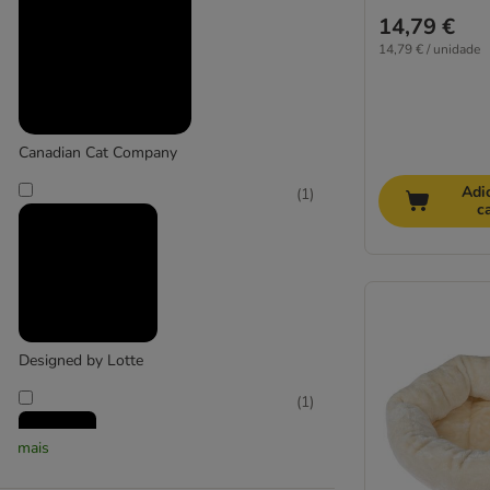
14,79 €
14,79 € / unidade
Canadian Cat Company
Adi
(
1
)
c
Designed by Lotte
(
1
)
mais