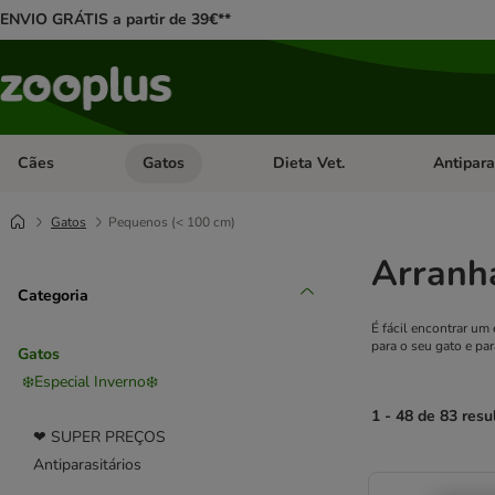
ENVIO GRÁTIS a partir de 39€**
Cães
Gatos
Dieta Vet.
Antipara
Abrir menu de categoria: Cães
Abrir menu de categoria: Gatos
Abrir menu 
Gatos
Pequenos (< 100 cm)
Arranh
Categoria
É fácil encontrar um
para o seu gato e pa
Gatos
❄️Especial Inverno❄️
1 - 48 de 83 resu
❤ SUPER PREÇOS
Antiparasitários
product items ha