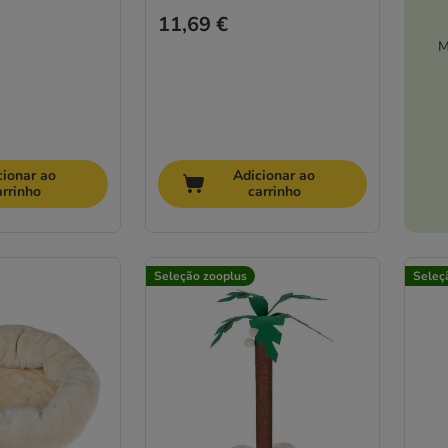
11,69 €
M
cionar ao
Adicionar ao
arrinho
carrinho
Seleção zooplus
Seleç