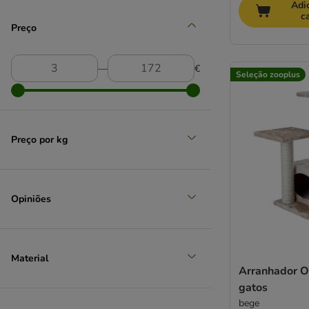
Adi
c
Preço
―
€
Seleção zooplus
Preço por kg
Opiniões
Material
Arranhador O
gatos
bege