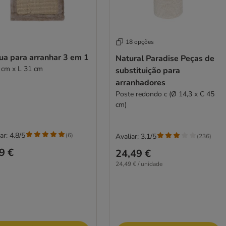
18 opções
ua para arranhar 3 em 1
Natural Paradise Peças de
 cm x L 31 cm
substituição para
arranhadores
Poste redondo c (Ø 14,3 x C 45
cm)
ar: 4.8/5
(
6
)
Avaliar: 3.1/5
(
236
)
9 €
24,49 €
24,49 € / unidade