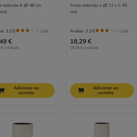
 redonda A (Ø 48 cm,
Poste redondo a (Ø 11 x C 45
nta)
cm)
ar: 3.1/5
Avaliar: 3.1/5
(
236
)
(
236
)
49 €
18,29 €
 € / unidade
18,29 € / unidade
Adicionar ao
Adicionar ao
carrinho
carrinho