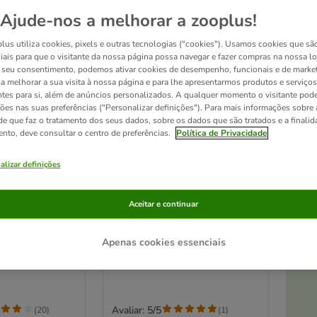
Ajude-nos a melhorar a zooplus!
lus utiliza cookies, pixels e outras tecnologias ("cookies"). Usamos cookies que sã
iais para que o visitante da nossa página possa navegar e fazer compras na nossa lo
seu consentimento, podemos ativar cookies de desempenho, funcionais e de marke
a a melhorar a sua visita à nossa página e para lhe apresentarmos produtos e serviços
ntes para si, além de anúncios personalizados. A qualquer momento o visitante pode
ções nas suas preferências ("Personalizar definições"). Para mais informações sobre 
de que faz o tratamento dos seus dados, sobre os dados que são tratados e a finali
ento, deve consultar o centro de preferências.
Política de Privacidade
At
alizar definições
ador Olga para
zooplus Basics Poste para
Aceitar e continuar
arranhar
Cinzento
Apenas cookies essenciais
Avaliar: 5/5
(
20
)
(
1
)