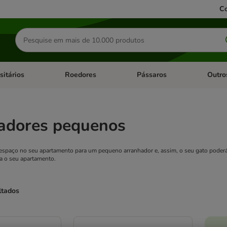
Co
Pesquisar
produtos
sitários
Roedores
Pássaros
Outro
de categoria: Dieta Vet.
Abrir menu de categoria: Antiparasitários
Abrir menu de categoria: Roed
Abrir me
adores pequenos
 espaço no seu apartamento para um pequeno arranhador e, assim, o seu gato poderá l
ra o seu apartamento.
ltados
ve been changed