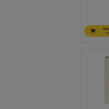
Adi
c