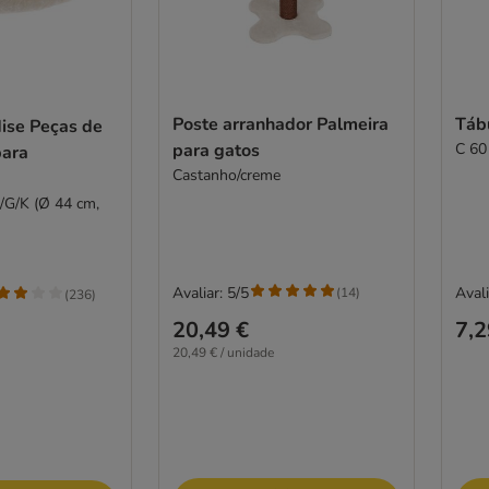
Poste arranhador Palmeira
Táb
ise Peças de
para gatos
C 60
para
Castanho/creme
/G/K (Ø 44 cm,
Avaliar: 5/5
Avali
(
14
)
(
236
)
20,49 €
7,2
20,49 € / unidade