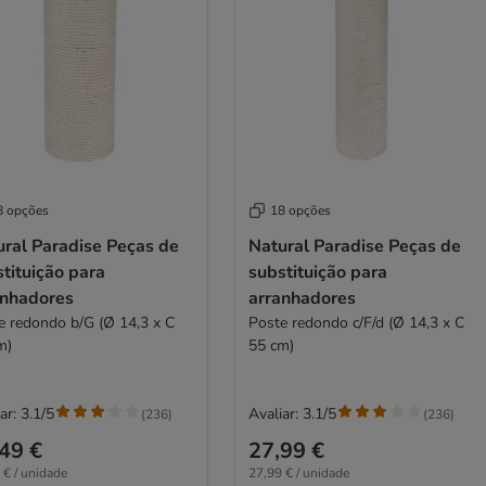
8 opções
18 opções
ural Paradise Peças de
Natural Paradise Peças de
tituição para
substituição para
anhadores
arranhadores
ondo b/G (Ø 14,3 x C
Poste redondo c/F/d (Ø 14,3 x C
m)
55 cm)
ar: 3.1/5
Avaliar: 3.1/5
(
236
)
(
236
)
49 €
27,99 €
 € / unidade
27,99 € / unidade