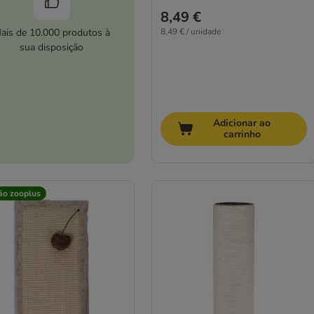
8,49 €
ais de 10.000 produtos à
8,49 € / unidade
sua disposição
Adicionar ao
carrinho
ão zooplus