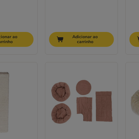
cionar ao
Adicionar ao
arrinho
carrinho