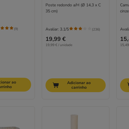
Poste redondo a/H (Ø 14,3 x C
Cama
35 cm)
cinze
(
9
)
Avaliar: 3.1/5
Avali
(
236
)
19,99 €
15,
19,99 € / unidade
15,49
cionar ao
Adicionar ao
arrinho
carrinho