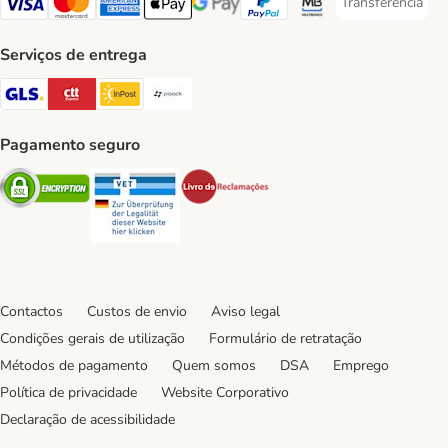
Transferência
Transferência P
Visa Payment Method
Mastercard Payment Method
American Express Payment Method
Apple Pay Payment Method
Google Pay Payment Method
PayPal Payment Method
Multibanco Payment Met
Serviços de entrega
GLS Shipping Method
CTTExpress Shipping Method
InPost Shipping Method
Paack Shipping Method
Pagamento seguro
Security
Security
Security
Contactos
Custos de envio
Aviso legal
Condições gerais de utilização
Formulário de retratação
Métodos de pagamento
Quem somos
DSA
Emprego
Política de privacidade
Website Corporativo
Declaração de acessibilidade