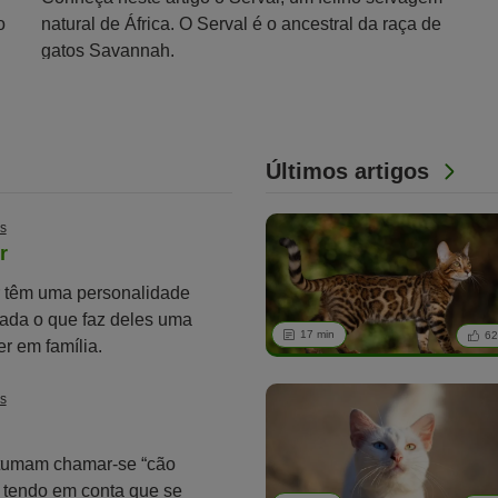
o
natural de África. O Serval é o ancestral da raça de
gatos Savannah.
Últimos artigos
s
r
ir têm uma personalidade
brada o que faz deles uma
17 min
6
er em família.
s
tumam chamar-se “cão
, tendo em conta que se