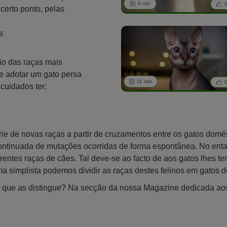
8 min
3
 certo ponto, pelas
s
ão das raças mais
e adotar um gato persa
11 min
3
 cuidados ter;
imentação e muito mais.
ie de novas raças a partir de cruzamentos entre os gatos domés
ntinuada de mutações ocorridas de forma espontânea. No enta
erentes raças de cães. Tal deve-se ao facto de aos gatos lhes 
ma simplista podemos dividir as raças destes felinos em gatos 
 que as distingue? Na secção da nossa Magazine dedicada aos 