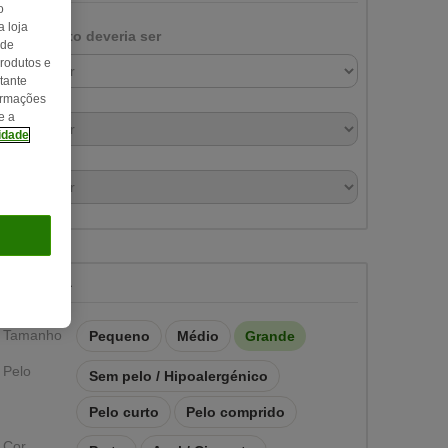
o
 loja
O meu gato deveria ser
 de
produtos e
tante
formações
e a
cidade
Aparência
Tamanho
Pequeno
Médio
Grande
Pelo
Sem pelo / Hipoalergénico
Pelo curto
Pelo comprido
Cor