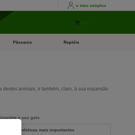
o meu zooplus
Loja
Pássaros
Reptéis
va destes animais, e também, claro, à sua expansão
Encontre o seu gato
As características mais importantes