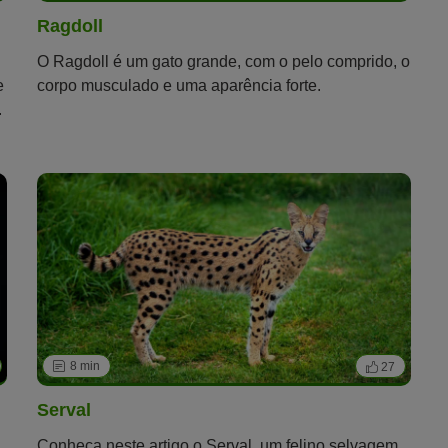
Ragdoll
O Ragdoll é um gato grande, com o pelo comprido, o
e
corpo musculado e uma aparência forte.
.
8 min
27
Serval
Conheça neste artigo o Serval, um felino selvagem