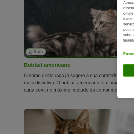
A zoop
essenc
online
market
serviç
pode e
sobre 
finali
8 min
1
Person
Bobtail americano
O nome desta raça já sugere a sua caraterística
mais distintiva. O bobtail americano tem uma cauda
curta com, no máximo, metade do comprimento da
cauda dos outros gatos.