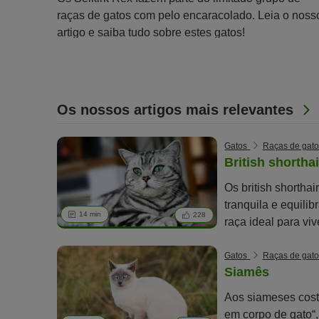
raças de gatos com pelo encaracolado. Leia o noss
artigo e saiba tudo sobre estes gatos!
Os nossos artigos mais relevantes
Gatos
Raças de gato
British shorthai
Os british shortha
tranquila e equili
14 min
228
raça ideal para viv
Gatos
Raças de gato
Siamês
Aos siameses cos
em corpo de gato“