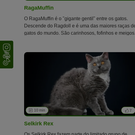
RagaMuffin
O RagaMuffin é o "gigante gentil" entre os gatos.
Descende do Ragdoll e é uma das maiores raças d
gatos do mundo. São carinhosos, fofinhos e meigos
Portanto, são gatos de família ideais.
10 min
7
Selkirk Rex
Os Selkirk Rex fazem parte do limitado grupo de