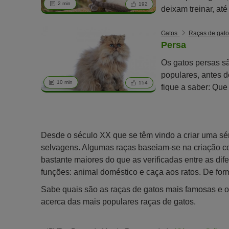
2 min
192
deixam treinar, até
pessoas.
Gatos
Raças de gato
Persa
Os gatos persas s
populares, antes d
10 min
154
fique a saber: Que
Personalidade; Al
Desde o século XX que se têm vindo a criar uma sér
selvagens. Algumas raças baseiam-se na criação co
bastante maiores do que as verificadas entre as dif
funções: animal doméstico e caça aos ratos. De for
Sabe quais são as raças de gatos mais famosas e o
acerca das mais populares raças de gatos.