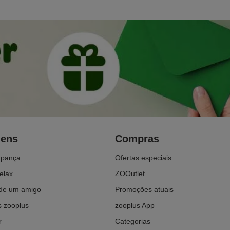
gens
Compras
upança
Ofertas especiais
elax
ZOOutlet
e um amigo
Promoções atuais
 zooplus
zooplus App
r
Categorias