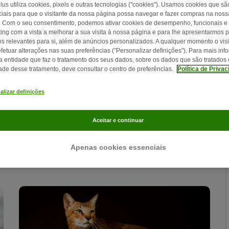
lus utiliza cookies, pixels e outras tecnologias ("cookies"). Usamos cookies que sã
iais para que o visitante da nossa página possa navegar e fazer compras na nossa
. Com o seu consentimento, podemos ativar cookies de desempenho, funcionais e
ing com a vista a melhorar a sua visita à nossa página e para lhe apresentarmos 
os relevantes para si, além de anúncios personalizados. A qualquer momento o visi
fetuar alterações nas suas preferências ("Personalizar definições"). Para mais in
a entidade que faz o tratamento dos seus dados, sobre os dados que são tratados 
dade desse tratamento, deve consultar o centro de preferências.
Política de Priva
12 min
137
alizar definições
Bosque da Noruega
Aceitar e continuar
O bosque da Noruega conquista facilmente o
coração de toda a gente graças ao seu aspeto
Apenas cookies essenciais
selvagem e personalidade genuína.