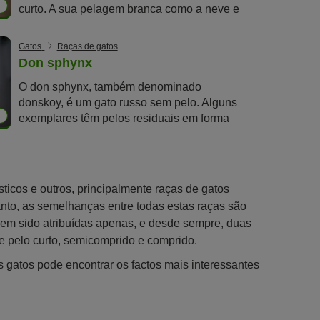
curto. A sua pelagem branca como a neve e
os seus olhos brilhantes valeram-lhe o
nome, que significa joia branca. No entanto,
Gatos
Raças de gatos
esta raça é muito rara fora da Tailândia.
Don sphynx
O don sphynx, também denominado
donskoy, é um gato russo sem pelo. Alguns
exemplares têm pelos residuais em forma
de tufo ou penugem macia, enquanto outros
são completamente nus. Muitos amigos dos
animais criticam a criação de raças sem
pelo porque a ausência de vibrissas pode
ticos e outros, principalmente raças de gatos
causar problemas.
nto, as semelhanças entre todas estas raças são
terem sido atribuídas apenas, e desde sempre, duas
de pelo curto, semicomprido e comprido.
gatos pode encontrar os factos mais interessantes