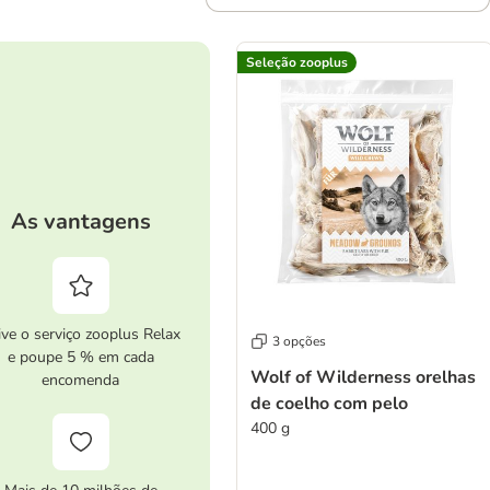
Seleção zooplus
As vantagens
ive o serviço zooplus Relax
3 opções
e poupe 5 % em cada
Wolf of Wilderness orelhas
encomenda
de coelho com pelo
400 g