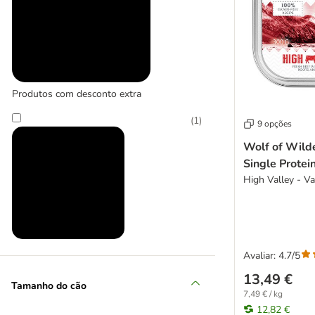
Produtos com desconto extra
(
1
)
9 opções
Wolf of Wilde
Single Protei
High Valley - V
Produtos em promoção
Avaliar: 4.7/5
13,49 €
(
42
)
Tamanho do cão
7,49 € / kg
12,82 €