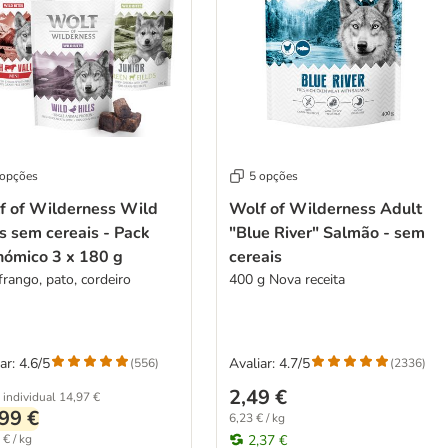
 opções
5 opções
f of Wilderness Wild
Wolf of Wilderness Adult
s sem cereais - Pack
"Blue River" Salmão - sem
nómico 3 x 180 g
cereais
frango, pato, cordeiro
400 g Nova receita
ar: 4.6/5
Avaliar: 4.7/5
(
556
)
(
2336
)
2,49 €
 individual
14,97 €
99 €
6,23 € / kg
 € / kg
2,37 €