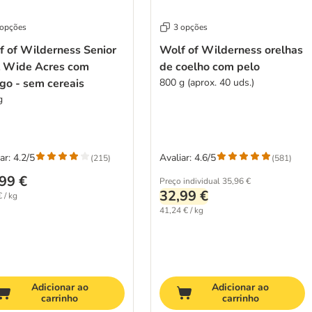
 opções
3 opções
f of Wilderness Senior
Wolf of Wilderness orelhas
t Wide Acres com
de coelho com pelo
go - sem cereais
800 g (aprox. 40 uds.)
g
ar: 4.2/5
Avaliar: 4.6/5
(
215
)
(
581
)
99 €
Preço individual
35,96 €
32,99 €
 / kg
41,24 € / kg
Adicionar ao
Adicionar ao
carrinho
carrinho