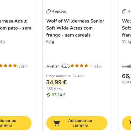
4 opções
4
erness Adult
Wolf of Wilderness Senior
Wol
com pato - sem
Soft Wide Acres com
Sof
frango - sem cereais
fran
ita
5 kg
12 k
Avaliar: 4.2/5
Avali
(
3894
)
(
215
)
66,
Preço individual
37,45 €
34,99 €
5,58 €
7,00 € / kg
33,24 €
cionar ao
Adicionar ao
arrinho
carrinho