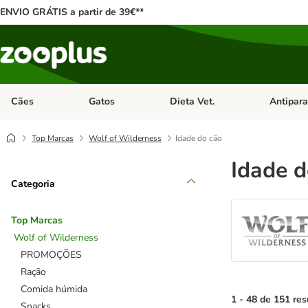
ENVIO GRÁTIS a partir de 39€**
Cães
Gatos
Dieta Vet.
Antipara
Abrir menu de categoria: Cães
Abrir menu de categoria: Gatos
Abrir menu 
Top Marcas
Wolf of Wilderness
Idade do cão
Idade d
Categoria
Top Marcas
Wolf of Wilderness
PROMOÇÕES
Ração
Comida húmida
1 - 48 de 151 res
Snacks