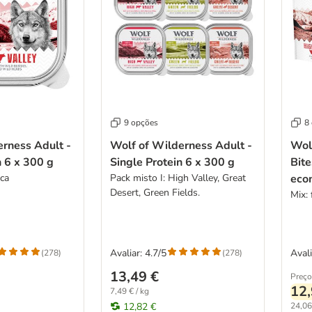
9 opções
8
rness Adult -
Wolf of Wilderness Adult -
Wol
n 6 x 300 g
Single Protein 6 x 300 g
Bite
aca
Pack misto I: High Valley, Great
eco
Desert, Green Fields.
Mix: 
Avaliar: 4.7/5
Avali
(
278
)
(
278
)
13,49 €
Preço
12,
7,49 € / kg
12,82 €
24,06