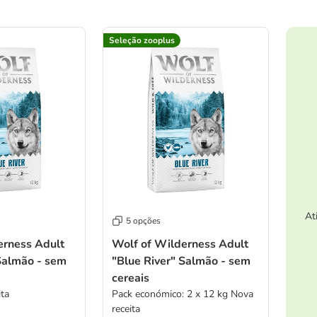
ve been changed
Seleção zooplus
At
5 opções
erness Adult
Wolf of Wilderness Adult
Salmão - sem
"Blue River" Salmão - sem
cereais
ita
Pack económico: 2 x 12 kg Nova
receita