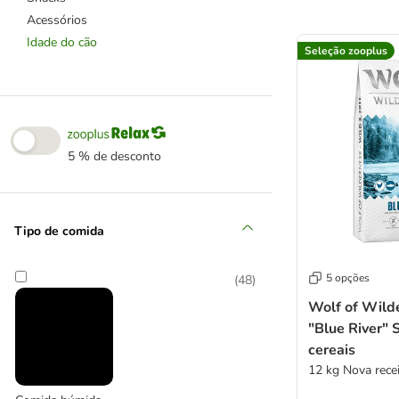
Acessórios
product items ha
Idade do cão
Seleção zooplus
5 % de desconto
Tipo de comida
5 opções
(
48
)
Wolf of Wild
"Blue River" 
cereais
12 kg Nova rece