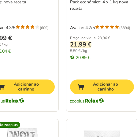
: nova receita
Pack económico: 4 x 1 kg nova
receita
ar: 4.3/5
Avaliar: 4.7/5
(
609
)
(
3894
)
99 €
Preço individual
23,96 €
21,99 €
 / kg
6,04 €
5,50 € / kg
20,89 €
Adicionar ao
Adicionar ao
carrinho
carrinho
ão zooplus