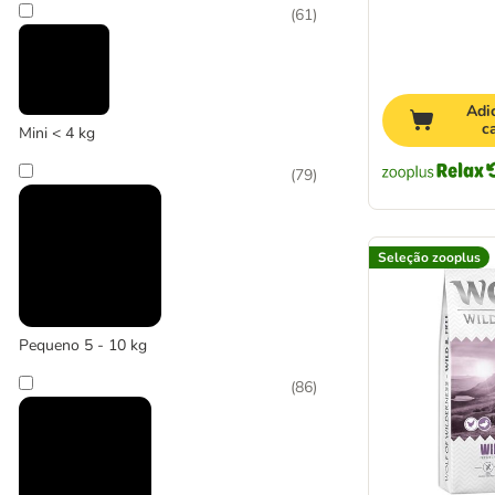
(
61
)
Seleção zooplus
Adi
c
Mini < 4 kg
(
79
)
Seleção zooplus
Pequeno 5 - 10 kg
(
86
)