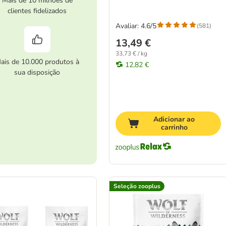
Mais de 10 milhões de
clientes fidelizados
Avaliar: 4.6/5
(
581
)
13,49 €
33,73 € / kg
ais de 10.000 produtos à
12,82 €
sua disposição
Adicionar ao
carrinho
Seleção zooplus