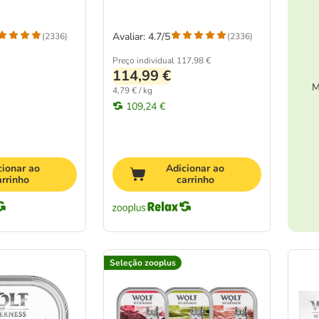
Avaliar: 4.7/5
(
2336
)
(
2336
)
Preço individual
117,98 €
114,99 €
M
4,79 € / kg
109,24 €
cionar ao
Adicionar ao
arrinho
carrinho
Seleção zooplus