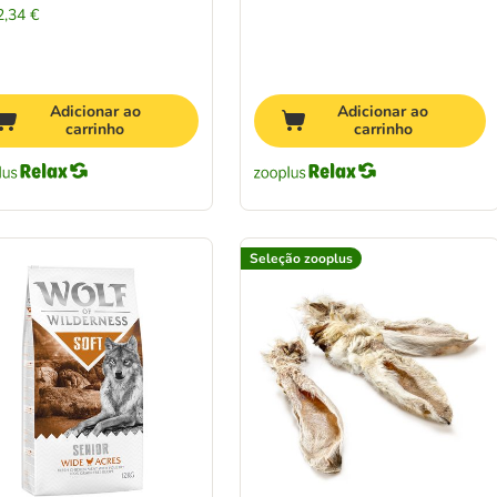
2,34 €
Adicionar ao
Adicionar ao
carrinho
carrinho
Seleção zooplus