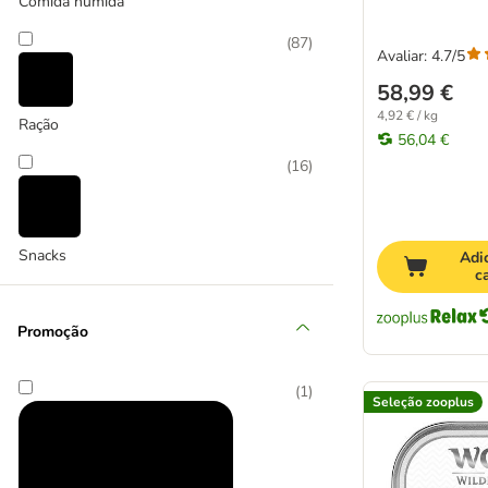
Comida húmida
(
87
)
Avaliar: 4.7/5
58,99 €
4,92 € / kg
Ração
56,04 €
(
16
)
Snacks
Adi
c
Promoção
(
1
)
Seleção zooplus