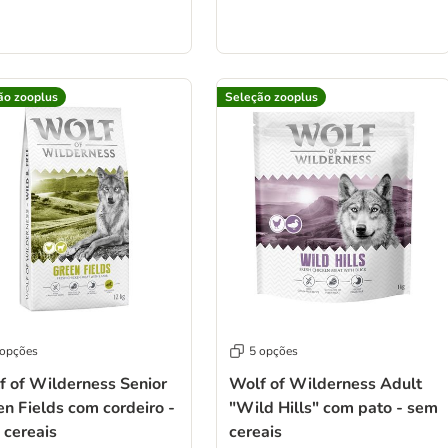
ão zooplus
Seleção zooplus
 opções
5 opções
f of Wilderness Senior
Wolf of Wilderness Adult
n Fields com cordeiro -
"Wild Hills" com pato - sem
 cereais
cereais