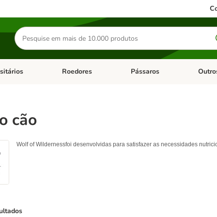
Co
Pesquisar
produtos
sitários
Roedores
Pássaros
Outro
de categoria: Dieta Vet.
Abrir menu de categoria: Antiparasitários
Abrir menu de categoria: Roed
Abrir me
o cão
Wolf of Wilderness
foi desenvolvidas para satisfazer as necessidades nutric
ultados