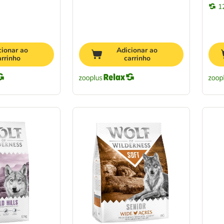
1
cionar ao
Adicionar ao
arrinho
carrinho