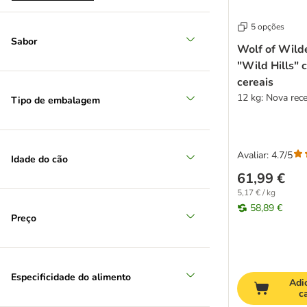
5 opções
Médio 11 - 25 kg
Sabor
Wolf of Wild
(
83
)
"Wild Hills" 
cereais
12 kg: Nova rece
Tipo de embalagem
Avaliar: 4.7/5
Idade do cão
Grande 26 - 44 kg
61,99 €
(
66
)
5,17 € / kg
58,89 €
Preço
Especificidade do alimento
Adi
c
Extra grande > 45 kg