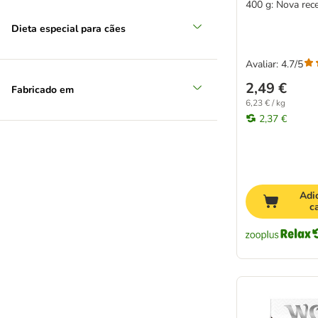
400 g: Nova rece
Dieta especial para cães
Avaliar: 4.7/5
2,49 €
Fabricado em
6,23 € / kg
2,37 €
Adi
c