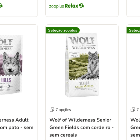
Seleção zooplus
Seleç
7 opções
7
erness Adult
Wolf of Wilderness Senior
Wol
com pato - sem
Green Fields com cordeiro -
Gree
sem cereais
sem