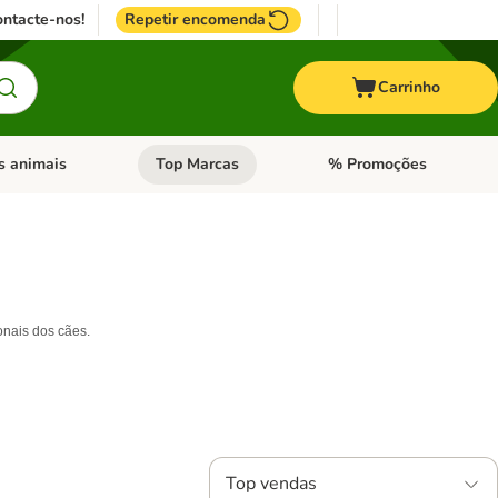
ntacte-nos!
Repetir encomenda
Carrinho
s animais
Top Marcas
% Promoções
ores
nu de categoria: Pássaros
Abrir menu de categoria: Outros animais
Abrir menu de categoria: T
ionais dos cães.
Top vendas