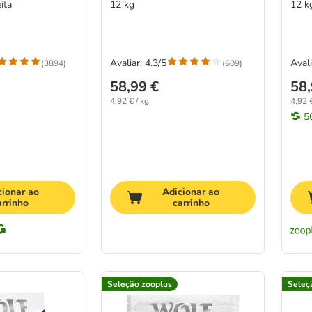
ita
12 kg
12 kg
Avaliar: 4.3/5
Avali
(
3894
)
(
609
)
58,99 €
58,
4,92 € / kg
4,92 €
5
cionar ao
Adicionar ao
arrinho
carrinho
Seleção zooplus
Seleç