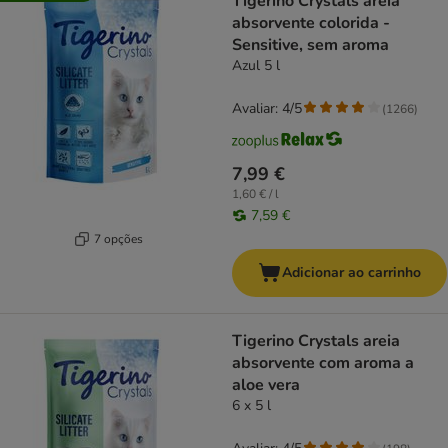
Tigerino Crystals areia
absorvente colorida -
Sensitive, sem aroma
Azul 5 l
Avaliar: 4/5
(
1266
)
7,99 €
1,60 € / l
7,59 €
7 opções
Adicionar ao carrinho
Tigerino Crystals areia
absorvente com aroma a
aloe vera
6 x 5 l