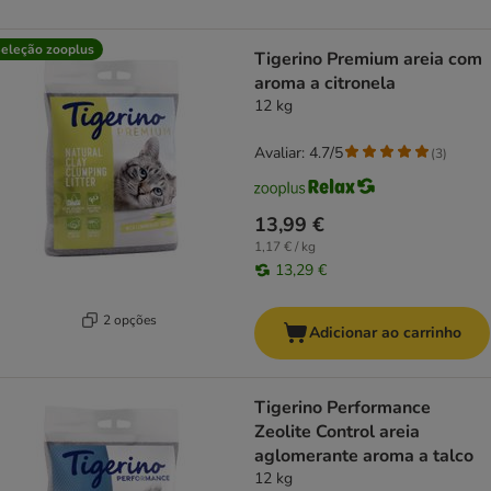
eleção zooplus
Tigerino Premium areia com
aroma a citronela
12 kg
Avaliar: 4.7/5
(
3
)
13,99 €
1,17 € / kg
13,29 €
2 opções
Adicionar ao carrinho
Tigerino Performance
Zeolite Control areia
aglomerante aroma a talco
12 kg