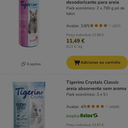
desodorizante para areia
Pack económico: 2 x 700 g pó de
talco
Avaliar: 3.8/5
(
357
)
Preço individual
12,98 €
11,49 €
8,21 € / kg
Adicionar ao carrinho
6 opções
Tigerino Crystals Classic
areia absorvente sem aroma
Pack económico: 3 x 5 l
Avaliar: 4/5
(
4688
)
Preço individual
23,97 €