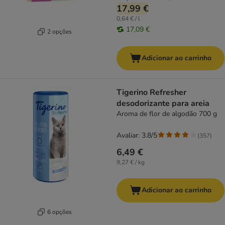
17,99 €
0,64 € / l
17,09 €
2 opções
Adicionar ao carrinho
Tigerino Refresher
desodorizante para areia
Aroma de flor de algodão 700 g
Avaliar: 3.8/5
(
357
)
6,49 €
9,27 € / kg
Adicionar ao carrinho
6 opções