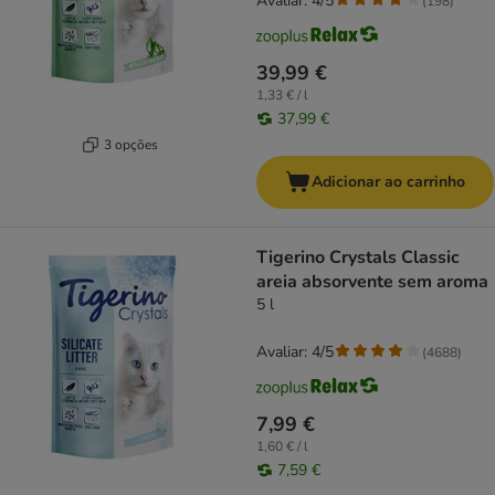
Avaliar: 4/5
(
198
)
39,99 €
1,33 € / l
37,99 €
3 opções
Adicionar ao carrinho
Tigerino Crystals Classic
areia absorvente sem aroma
5 l
Avaliar: 4/5
(
4688
)
7,99 €
1,60 € / l
7,59 €