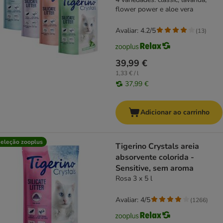
flower power e aloe vera
Avaliar: 4.2/5
(
13
)
39,99 €
1,33 € / l
37,99 €
Adicionar ao carrinho
eleção zooplus
Tigerino Crystals areia
absorvente colorida -
Sensitive, sem aroma
Rosa 3 x 5 l
Avaliar: 4/5
(
1266
)