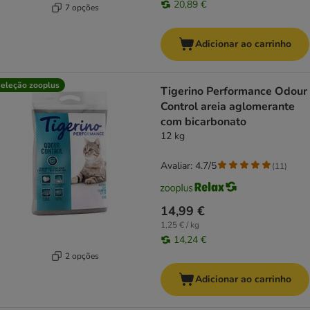
20,89 €
7 opções
Adicionar ao carrinho
eleção zooplus
Tigerino Performance Odour
Control areia aglomerante
com bicarbonato
12 kg
Avaliar: 4.7/5
(
11
)
14,99 €
1,25 € / kg
14,24 €
2 opções
Adicionar ao carrinho