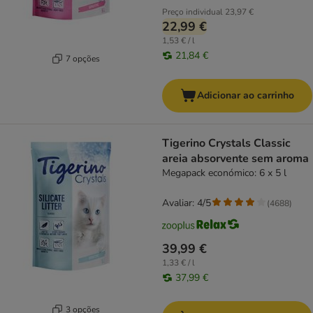
Preço individual
23,97 €
22,99 €
1,53 € / l
21,84 €
7 opções
Adicionar ao carrinho
Tigerino Crystals Classic
areia absorvente sem aroma
Megapack económico: 6 x 5 l
Avaliar: 4/5
(
4688
)
39,99 €
1,33 € / l
37,99 €
3 opções