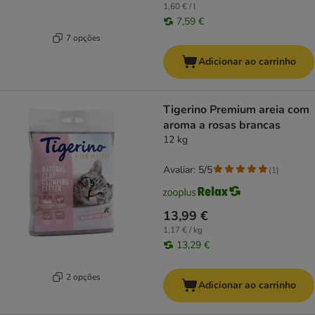
1,60 € / l
7,59 €
7 opções
Adicionar ao carrinho
Tigerino Premium areia com
aroma a rosas brancas
12 kg
Avaliar: 5/5
(
1
)
13,99 €
1,17 € / kg
13,29 €
2 opções
Adicionar ao carrinho