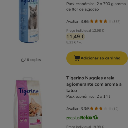
Pack económico: 2 x 700 g aroma
de flor de algodão
Avaliar: 3.8/5
(
357
)
Preço individual
12,98 €
11,49 €
8,21 € / kg
Adicionar ao carrinho
6 opções
Tigerino Nuggies areia
aglomerante com aroma a
talco
Pack económico: 2 x 14 l
Avaliar: 3.3/5
(
12
)
Preço individual
19,98 €