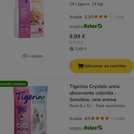
14 l (aprox. 14 kg)
Avaliar: 3.3/5
(
12
)
9,99 €
0,71 € / l
9,49 €
2 opções
Adicionar ao carrinho
eleção zooplus
Tigerino Crystals areia
absorvente colorida -
Sensitive, sem aroma
Rosa 6 x 5 l - Pack económico
Avaliar: 4/5
(
1266
)