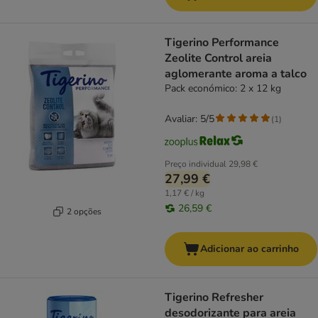
Tigerino Performance
Zeolite Control areia
aglomerante aroma a talco
Pack económico: 2 x 12 kg
Avaliar: 5/5
(
1
)
Preço individual
29,98 €
27,99 €
1,17 € / kg
26,59 €
2 opções
Adicionar ao carrinho
Tigerino Refresher
desodorizante para areia