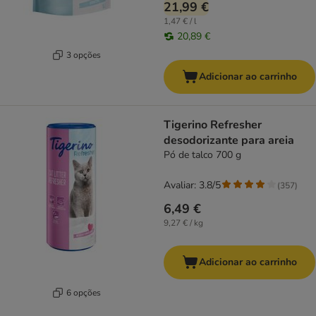
21,99 €
1,47 € / l
20,89 €
3 opções
Adicionar ao carrinho
Tigerino Refresher
desodorizante para areia
Pó de talco 700 g
Avaliar: 3.8/5
(
357
)
6,49 €
9,27 € / kg
Adicionar ao carrinho
6 opções