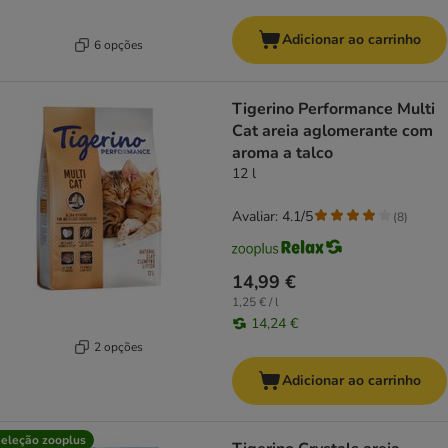
Adicionar ao carrinho
6 opções
Tigerino Performance Multi
Cat areia aglomerante com
aroma a talco
12 l
Avaliar: 4.1/5
(
8
)
14,99 €
1,25 € / l
14,24 €
2 opções
Adicionar ao carrinho
eleção zooplus