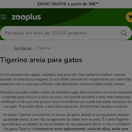
ENVIO GRÁTIS a partir de 39€**
Menu
Pesquisar
produtos
Top Marcas
Tigerino
Tigerino areia para gatos
Como amantes dos gatos, sabemos que quer dar-lhes sempre o melhor, mesmo
quando se trata da sua higiene. O seu olfato sensível é o responsável por serem tão
seletivos com a areia que utilizam, não permitindo nenhuma falha neste campo!
Para que um gato aceite a areia, em primeiro lugar, deve escolher um local tranquilo
e retirado para colocar a caixa de areia. Na hora de escolher a areia mais adequada
certifique-se de que esta possui uma consistência que cuida das patas sensíveis do
seu gato. Para além disto, a areia deve absorver, eficazmente, líquidos e odores.
As areias Tigerino convencem os donos de gatos devido à sua excelente relação
qualidade-preço, e por não se agarrarem às patas nem ao pelo. É a areia Tigerino
que terá que se adaptar às necessidades do seu pequeno felino, e não o contrário!
Na gama Tigerino irá
encontrar areia aglomerante
,
areia de sílica
,
areia sem