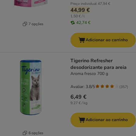
Preço individual
47,94 €
44,99 €
1,50 € / l
42,74 €
7 opções
Adicionar ao carrinho
Tigerino Refresher
desodorizante para areia
Aroma fresco 700 g
Avaliar: 3.8/5
(
357
)
6,49 €
9,27 € / kg
Adicionar ao carrinho
6 opções