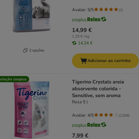
Avaliar: 5/5
(
1
)
14,99 €
1,25 € / kg
14,24 €
2 opções
Adicionar ao carrinho
eleção zooplus
Tigerino Crystals areia
absorvente colorida -
Sensitive, sem aroma
Rosa 5 l
Avaliar: 4/5
(
1266
)
7,99 €