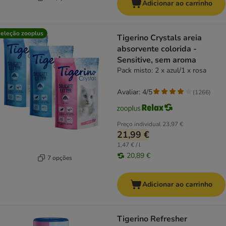
Adicionar ao carrinho
eleção zooplus
Tigerino Crystals areia
absorvente colorida -
Sensitive, sem aroma
Pack misto: 2 x azul/1 x rosa
Avaliar: 4/5
(
1266
)
Preço individual
23,97 €
21,99 €
1,47 € / l
20,89 €
7 opções
Adicionar ao carrinho
Tigerino Refresher