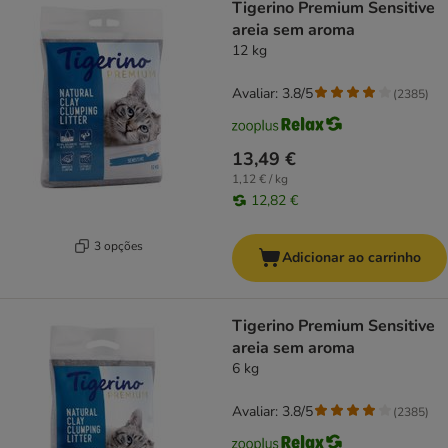
Tigerino Premium Sensitive
areia sem aroma
12 kg
Avaliar: 3.8/5
(
2385
)
13,49 €
1,12 € / kg
12,82 €
3 opções
Adicionar ao carrinho
Tigerino Premium Sensitive
areia sem aroma
6 kg
Avaliar: 3.8/5
(
2385
)