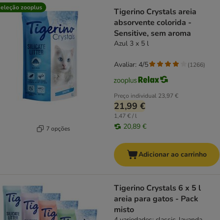
eleção zooplus
Tigerino Crystals areia
absorvente colorida -
Sensitive, sem aroma
Azul 3 x 5 l
Avaliar: 4/5
(
1266
)
Preço individual
23,97 €
21,99 €
1,47 € / l
20,89 €
7 opções
Adicionar ao carrinho
Tigerino Crystals 6 x 5 l
areia para gatos - Pack
misto
4 variedades: classic, lavanda,