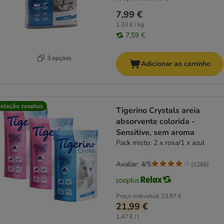
7,99 €
1,33 € / kg
7,59 €
3 opções
Adicionar ao carrinho
eleção zooplus
Tigerino Crystals areia
absorvente colorida -
Sensitive, sem aroma
Pack misto: 2 x rosa/1 x azul
Avaliar: 4/5
(
1266
)
Preço individual
23,97 €
21,99 €
1,47 € / l