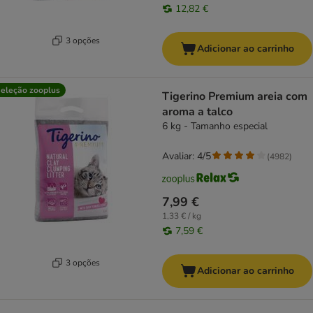
12,82 €
3 opções
Adicionar ao carrinho
eleção zooplus
Tigerino Premium areia com
aroma a talco
6 kg - Tamanho especial
Avaliar: 4/5
(
4982
)
7,99 €
1,33 € / kg
7,59 €
3 opções
Adicionar ao carrinho