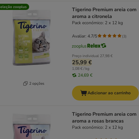
eleção zooplus
Tigerino Premium areia com
aroma a citronela
Pack económico: 2 x 12 kg
Avaliar: 4.7/5
(
3
)
Preço individual
27,98 €
25,99 €
1,08 € / kg
24,69 €
2 opções
Adicionar ao carrinho
Tigerino Premium areia com
aroma a rosas brancas
Pack económico: 2 x 12 kg