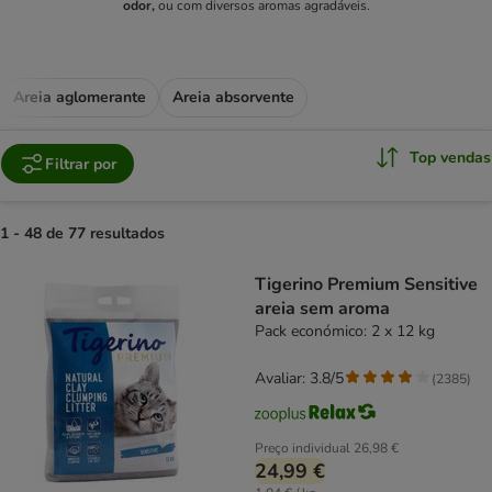
odor,
ou com diversos aromas agradáveis.
Areia aglomerante
Areia absorvente
Top vendas
Filtrar por
1 - 48 de 77 resultados
product items have been changed
Tigerino Premium Sensitive
areia sem aroma
Pack económico: 2 x 12 kg
Avaliar: 3.8/5
(
2385
)
Preço individual
26,98 €
24,99 €