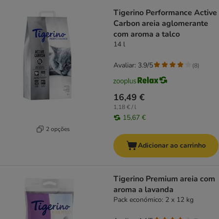
Tigerino Performance Active
Carbon areia aglomerante
com aroma a talco
14 l
Avaliar: 3.9/5
(
8
)
16,49 €
1,18 € / l
15,67 €
2 opções
Adicionar ao carrinho
Tigerino Premium areia com
aroma a lavanda
Pack económico: 2 x 12 kg