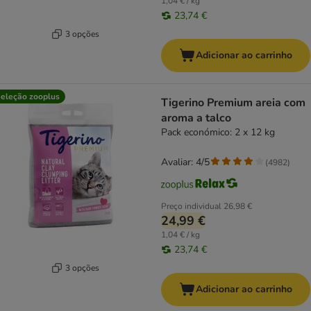
1,04 € / kg
23,74 €
3 opções
Adicionar ao carrinho
eleção zooplus
Tigerino Premium areia com
aroma a talco
Pack económico: 2 x 12 kg
Avaliar: 4/5
(
4982
)
Preço individual
26,98 €
24,99 €
1,04 € / kg
23,74 €
3 opções
Adicionar ao carrinho