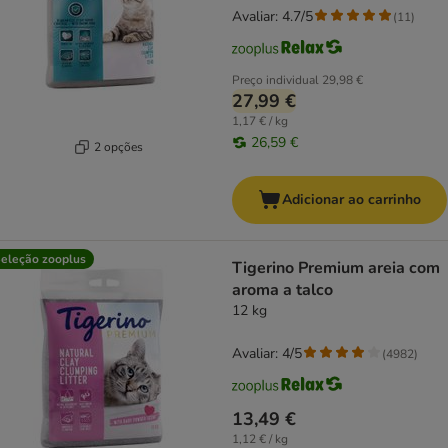
Avaliar: 4.7/5
(
11
)
Preço individual
29,98 €
27,99 €
1,17 € / kg
26,59 €
2 opções
Adicionar ao carrinho
eleção zooplus
Tigerino Premium areia com
aroma a talco
12 kg
Avaliar: 4/5
(
4982
)
13,49 €
1,12 € / kg