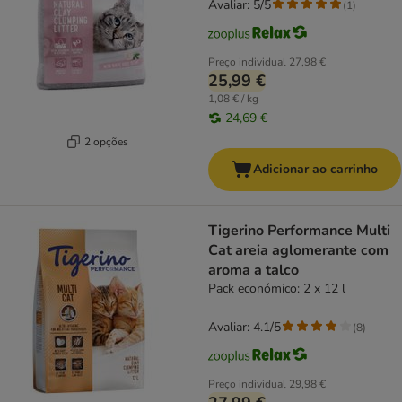
Avaliar: 5/5
(
1
)
Preço individual
27,98 €
25,99 €
1,08 € / kg
24,69 €
2 opções
Adicionar ao carrinho
Tigerino Performance Multi
Cat areia aglomerante com
aroma a talco
Pack económico: 2 x 12 l
Avaliar: 4.1/5
(
8
)
Preço individual
29,98 €