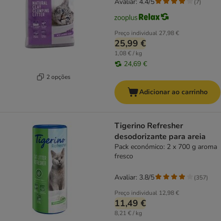
Avaliar: 4.4/5
(
7
)
Preço individual
27,98 €
25,99 €
1,08 € / kg
24,69 €
2 opções
Adicionar ao carrinho
Tigerino Refresher
desodorizante para areia
Pack económico: 2 x 700 g aroma
fresco
Avaliar: 3.8/5
(
357
)
Preço individual
12,98 €
11,49 €
8,21 € / kg