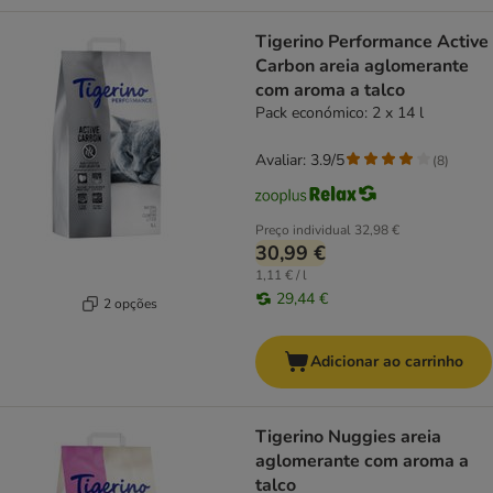
Tigerino Performance Active
Carbon areia aglomerante
com aroma a talco
Pack económico: 2 x 14 l
Avaliar: 3.9/5
(
8
)
Preço individual
32,98 €
30,99 €
1,11 € / l
29,44 €
2 opções
Adicionar ao carrinho
Tigerino Nuggies areia
aglomerante com aroma a
talco