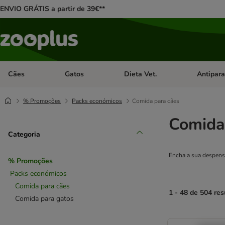
ENVIO GRÁTIS a partir de 39€**
Cães
Gatos
Dieta Vet.
Antipara
Abrir menu de categoria: Cães
Abrir menu de categoria: Gatos
Abrir menu 
% Promoções
Packs económicos
Comida para cães
Comida
Categoria
Encha a sua despens
% Promoções
Packs económicos
Comida para cães
1 - 48 de 504 res
Comida para gatos
product items ha