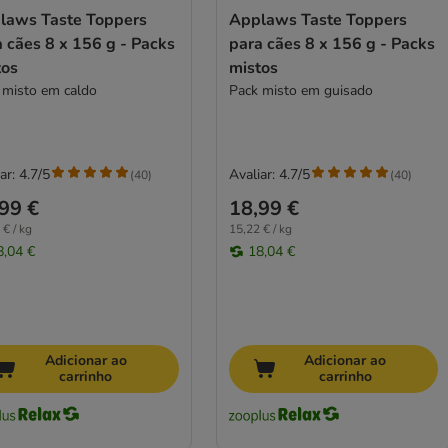
laws Taste Toppers
Applaws Taste Toppers
 cães 8 x 156 g - Packs
para cães 8 x 156 g - Packs
tos
mistos
 misto em caldo
Pack misto em guisado
ar: 4.7/5
Avaliar: 4.7/5
(
40
)
(
40
)
99 €
18,99 €
 € / kg
15,22 € / kg
8,04 €
18,04 €
Adicionar ao
Adicionar ao
carrinho
carrinho