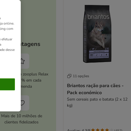
o
ja online.
ting com
 efetuar
As vantagens
a
dade desse
ive o serviço zooplus Relax
11 opções
e poupe 5 % em cada
Briantos ração para cães -
encomenda
Pack económico
Sem cereais pato e batata (2 x 12
kg)
Mais de 10 milhões de
clientes fidelizados
Avaliar: 4.3/5
(
457
)