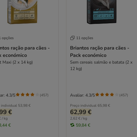
1 opções
11 opções
ntos ração para cães -
Briantos ração para cães -
k económico
Pack económico
Adult Maxi (2 x 14 kg)
Sem cereais salmão e batata (2 x
12 kg)
ar: 4.3/5
Avaliar: 4.3/5
(
457
)
(
457
)
 individual
53,98 €
Preço individual
65,98 €
99 €
62,99 €
 / kg
2,62 € / kg
8,44 €
59,84 €