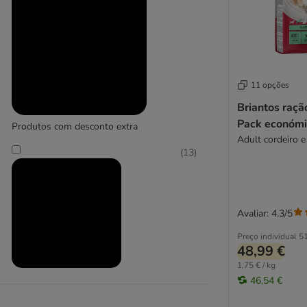
Animonda Vom Feinsten
11 opções
Briantos raçã
(
3
)
Pack económi
Produtos com desconto extra
Adult cordeiro e
(
13
)
Applaws
(
4
)
Avaliar: 4.3/5
Preço individual
51
48,99 €
1,75 € / kg
Produtos em promoção
46,54 €
Belcando Baseline
(
13
)