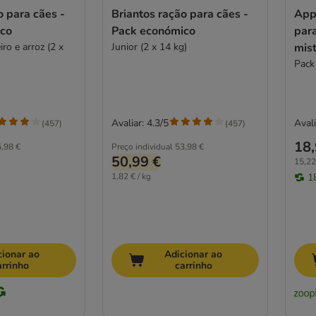
o para cães -
Briantos ração para cães -
App
co
Pack económico
para
ro e arroz (2 x
Junior (2 x 14 kg)
mis
Pack
Avaliar: 4.3/5
Avali
(
457
)
(
457
)
18,
,98 €
Preço individual
53,98 €
50,99 €
15,22
1,82 € / kg
1
cionar ao
Adicionar ao
arrinho
carrinho