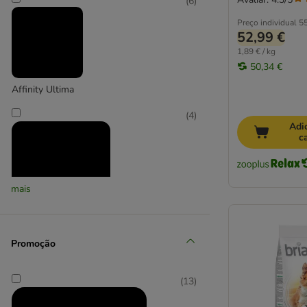
(
6
)
Preço individual
55
52,99 €
1,89 € / kg
50,34 €
Affinity Ultima
(
4
)
Adi
c
mais
Almo Nature Holistic
Promoção
(
6
)
(
13
)