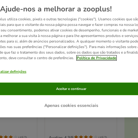
Ajude-nos a melhorar a zooplus!
lus utiliza cookies, pixels e outras tecnologias ("cookies"). Usamos cookies que sã
iais para que o visitante da nossa página possa navegar e fazer compras na nossa lo
seu consentimento, podemos ativar cookies de desempenho, funcionais e de marke
a a melhorar a sua visita à nossa página e para lhe apresentarmos produtos e serviços
ntes para si, além de anúncios personalizados. A qualquer momento o visitante pode
ções nas suas preferências ("Personalizar definições"). Para mais informações sobre 
de que faz o tratamento dos seus dados, sobre os dados que são tratados e a finali
ento, deve consultar o centro de preferências.
Política de Privacidade
alizar definições
At
11 opções
Aceitar e continuar
o para cães -
Briantos ração para cães -
co
Pack económico
ht (2 x 14 kg)
Adult frango e arroz (2 x 14 kg)
Apenas cookies essenciais
Avaliar: 4.3/5
(
457
)
(
457
)