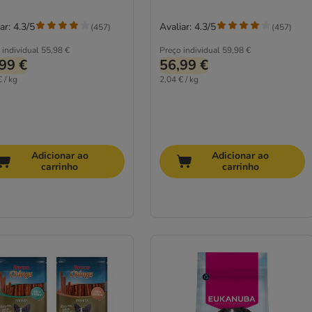
ar: 4.3/5
Avaliar: 4.3/5
(
457
)
(
457
)
 individual
55,98 €
Preço individual
59,98 €
99 €
56,99 €
 / kg
2,04 € / kg
Adicionar ao
Adicionar ao
carrinho
carrinho