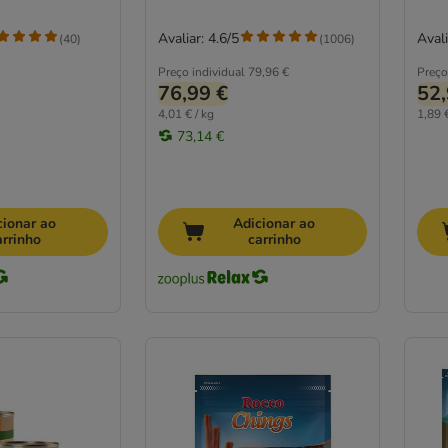
Avaliar: 4.6/5
Avali
(
40
)
(
1006
)
Preço individual
79,96 €
Preço
76,99 €
52,
4,01 € / kg
1,89 €
73,14 €
cionar ao
Adicionar ao
arrinho
carrinho