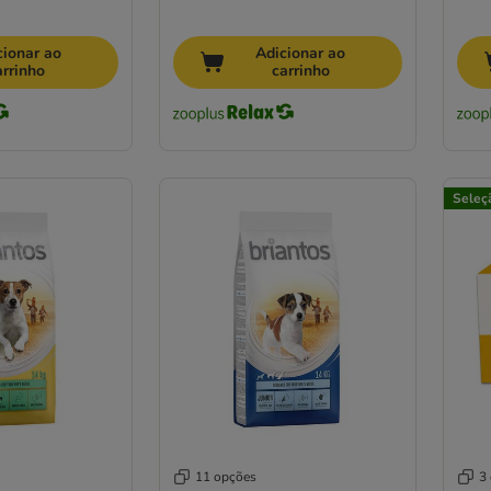
cionar ao
Adicionar ao
arrinho
carrinho
Seleç
11 opções
3