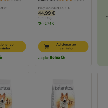
,98 €
Preço individual
47,98 €
44,99 €
M
1,61 € / kg
42,74 €
cionar ao
Adicionar ao
arrinho
carrinho