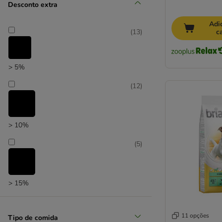
Desconto extra
Adi
c
(
13
)
> 5%
Seleção zooplus
(
12
)
> 10%
(
5
)
> 15%
11 opções
Tipo de comida