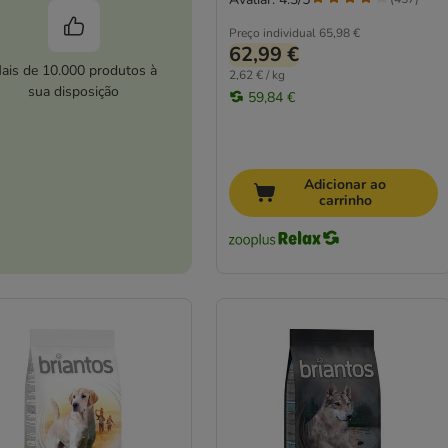
Preço individual
65,98 €
62,99 €
ais de 10.000 produtos à
2,62 € / kg
sua disposição
59,84 €
Adicionar ao
carrinho