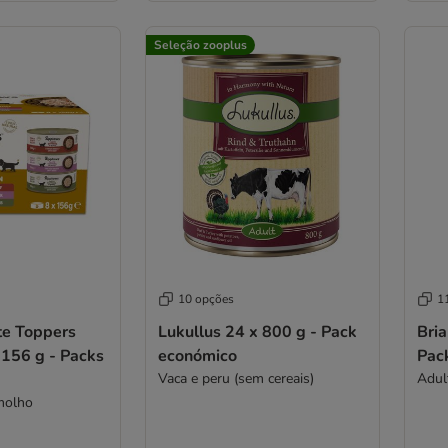
Seleção zooplus
10 opções
1
e Toppers
Lukullus 24 x 800 g - Pack
Bria
 156 g - Packs
económico
Pac
Vaca e peru (sem cereais)
molho