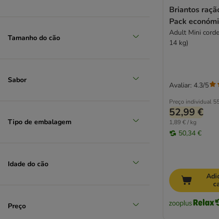
Briantos raçã
Pack económi
Adult Mini cordei
Tamanho do cão
14 kg)
Sabor
Avaliar: 4.3/5
Preço individual
55
52,99 €
Tipo de embalagem
1,89 € / kg
50,34 €
Idade do cão
Adi
c
Preço