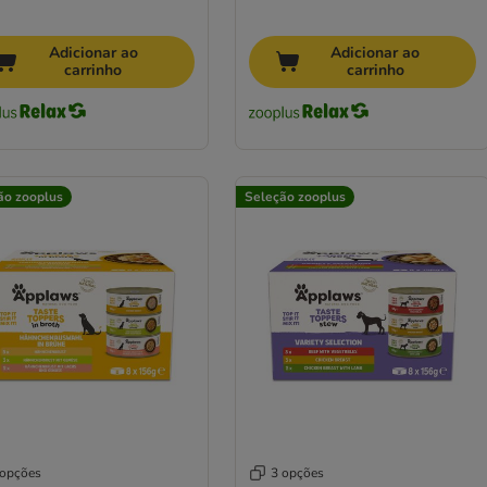
Adicionar ao
Adicionar ao
carrinho
carrinho
ão zooplus
Seleção zooplus
 opções
3 opções