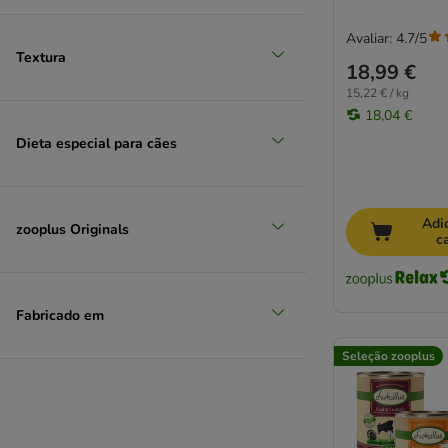
Avaliar: 4.7/5
Textura
18,99 €
15,22 € / kg
18,04 €
Dieta especial para cães
Adi
zooplus Originals
c
Fabricado em
Seleção zooplus