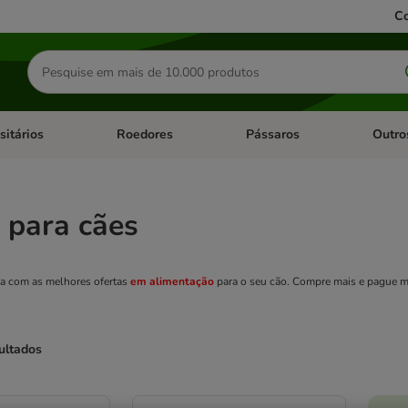
Co
Pesquisar
produtos
sitários
Roedores
Pássaros
Outro
de categoria: Dieta Vet.
Abrir menu de categoria: Antiparasitários
Abrir menu de categoria: Roed
Abrir me
 para cães
a com as melhores ofertas
em alimentação
para o seu cão. Compre mais e pague 
ultados
ve been changed