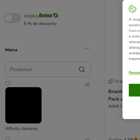
A zoop
5 % de desconto
essenc
Com o 
a vist
releva
altera
Marca
entida
tratam
Pesquisar
Person
11 opções
(
2
)
Briantos raçã
Pack económi
Adult Lig
Affinity Advance
Avaliar: 4.3/5