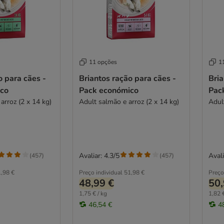
11 opções
1
o para cães -
Briantos ração para cães -
Bria
co
Pack económico
Pac
 arroz (2 x 14 kg)
Adult salmão e arroz (2 x 14 kg)
Avaliar: 4.3/5
Avali
(
457
)
(
457
)
,98 €
Preço individual
51,98 €
Preço
48,99 €
50,
1,75 € / kg
1,82 €
46,54 €
4