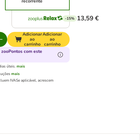
recorrente
13,59 €
-15%
Adicionar
Adicionar
ao
ao
carrinho
carrinho
 zooPontos com este
ias úteis.
mais
luções
mais
cluem IVA
Se aplicável, acrescem