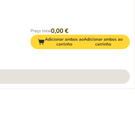
0,00 €
Preço total
Adicionar ambos ao
Adicionar ambos ao
carrinho
carrinho