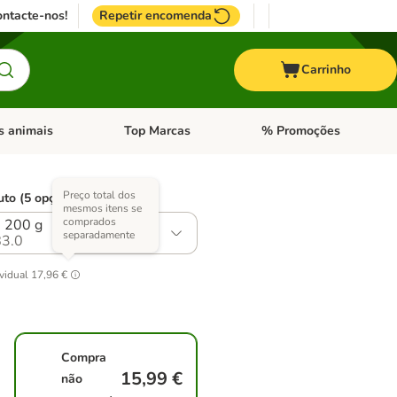
ntacte-nos!
Repetir encomenda
Carrinho
s animais
Top Marcas
% Promoções
ores
nu de categoria: Pássaros
Abrir menu de categoria: Outros animais
Abrir menu de categoria: T
Preço total dos
uto (5 opções)
mesmos itens se
comprados
u 200 g
separadamente
3.0
vidual
17,96 €
Compra
15,99 €
não