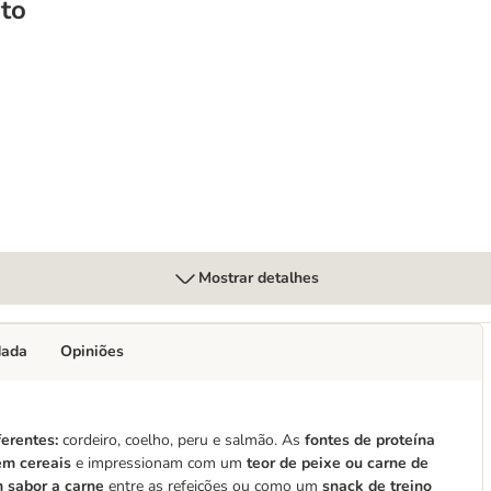
to
Mostrar detalhes
dada
Opiniões
ferentes:
cordeiro, coelho, peru e salmão. As
fontes de proteína
sem cereais
e impressionam com um
teor de peixe ou carne de
 sabor a carne
entre as refeições ou como um
snack de treino