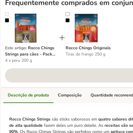
Frequentemente comprados em conjun
Rocco Chings Strings para cães - Pack económico
Rocco Chings Originals
Este artigo
:
Rocco Chings
Rocco Chings Originals
Strings para cães - Pack
Tiras de frango 250 g
económico
4 x peru 200 g
Descrição de produto
Composição
Quantidade recomen
Rocco Chings Strings
são sticks saborosos em
quatro sabores di
de alta qualidade
fazem deles um puro deleite. As
receitas são 
90%
. Os Rocco Chings Strings são perfeitos como um
petisco
com