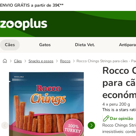
ENVIO GRÁTIS a partir de 39€**
Cães
Gatos
Dieta Vet.
Antipara
Abrir menu de categoria: Cães
Abrir menu de categoria: Gatos
Abrir menu 
Cães
Snacks e ossos
Rocco
Rocco Chings Strings para cães - P
Rocco C
para cã
económ
4 x peru 200 g
This is a stars ra
Dar opinião
Rocco Chings Stri
irresistíveis: cor