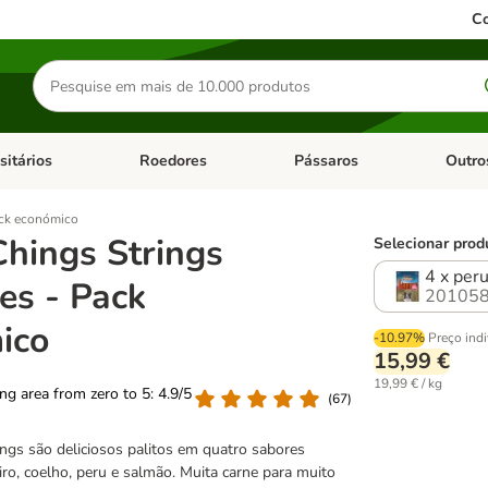
Co
Pesquisar
produtos
sitários
Roedores
Pássaros
Outro
de categoria: Dieta Vet.
Abrir menu de categoria: Antiparasitários
Abrir menu de categoria: Roed
Abrir me
ack económico
hings Strings
Selecionar prod
4 x per
es - Pack
201058
ico
-10.97%
Preço indi
15,99 €
19,99 € / kg
ting area from zero to 5: 4.9/5
(
67
)
ngs são deliciosos palitos em quatro sabores
deiro, coelho, peru e salmão. Muita carne para muito