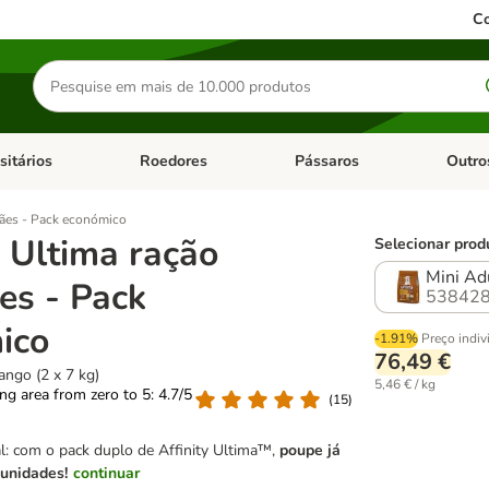
Co
Pesquisar
produtos
sitários
Roedores
Pássaros
Outro
de categoria: Dieta Vet.
Abrir menu de categoria: Antiparasitários
Abrir menu de categoria: Roed
Abrir me
 cães - Pack económico
y Ultima ração
Selecionar prod
Mini Adu
es - Pack
538428
ico
-1.91%
Preço indiv
76,49 €
ango (2 x 7 kg)
5,46 € / kg
ting area from zero to 5: 4.7/5
(
15
)
l: com o pack duplo de Affinity Ultima™,
poupe já
unidades!
continuar