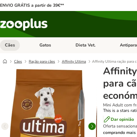
ENVIO GRÁTIS a partir de 39€**
Cães
Gatos
Dieta Vet.
Antipara
Abrir menu de categoria: Cães
Abrir menu de categoria: Gatos
Abrir menu 
Cães
Ração para cães
Affinity Ultima
Affinity Ultima ração para
Affinit
para cã
económ
Mini Adult com fr
This is a stars ra
Dar opinião
Oferta sensaciona
comprando mais 