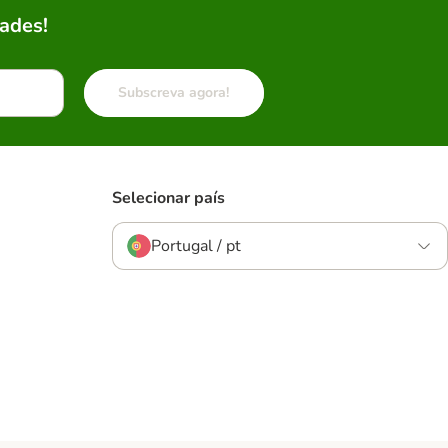
ades!
Subscreva agora!
Selecionar país
Portugal / pt