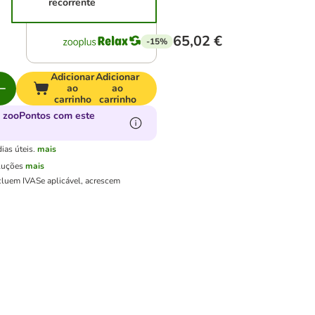
recorrente
65,02 €
-15%
Adicionar
Adicionar
ao
ao
carrinho
carrinho
 zooPontos com este
ias úteis.
mais
luções
mais
cluem IVA
Se aplicável, acrescem