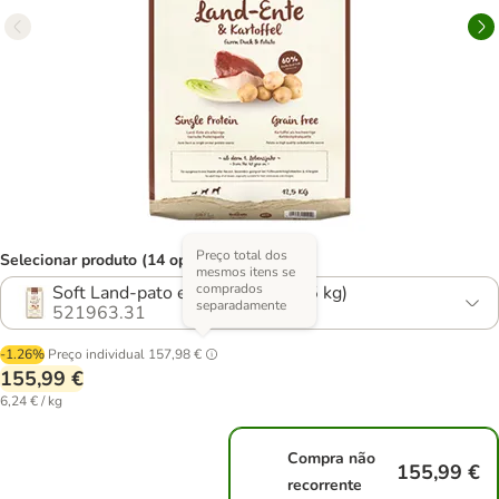
Preço total dos
Selecionar produto (14 opções)
mesmos itens se
comprados
Soft Land-pato e batata (2 x 12,5 kg)
separadamente
521963.31
-1.26%
Preço individual
157,98 €
155,99 €
6,24 € / kg
Compra não
155,99 €
recorrente