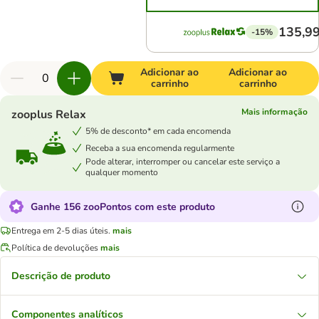
135,99
-15%
Adicionar ao
Adicionar ao
carrinho
carrinho
Mais informação
zooplus Relax
5% de desconto* em cada encomenda
Receba a sua encomenda regularmente
Pode alterar, interromper ou cancelar este serviço a
qualquer momento
Ganhe 156 zooPontos com este produto
Entrega em 2-5 dias úteis.
mais
Política de devoluções
mais
Descrição de produto
Componentes analíticos