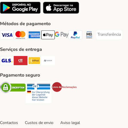
Métodos de pagamento
Transferência
Transferência P
Visa Payment Method
Mastercard Payment Method
American Express Payment Method
Apple Pay Payment Method
Google Pay Payment Method
PayPal Payment Method
Multibanco Payment Met
Serviços de entrega
GLS Shipping Method
CTTExpress Shipping Method
InPost Shipping Method
Paack Shipping Method
Pagamento seguro
Security
Security
Security
Contactos
Custos de envio
Aviso legal