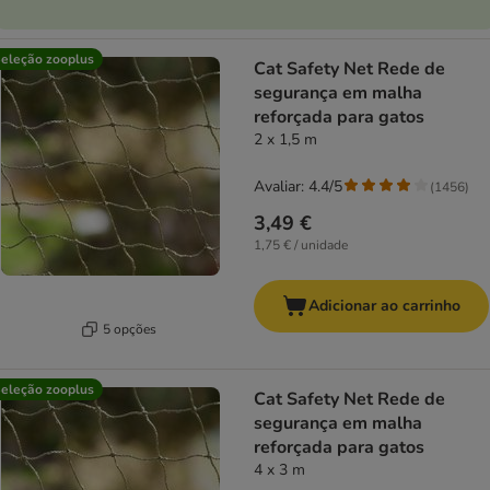
eleção zooplus
Cat Safety Net Rede de
segurança em malha
reforçada para gatos
2 x 1,5 m
Avaliar: 4.4/5
(
1456
)
3,49 €
1,75 € / unidade
Adicionar ao carrinho
5 opções
eleção zooplus
Cat Safety Net Rede de
segurança em malha
reforçada para gatos
4 x 3 m