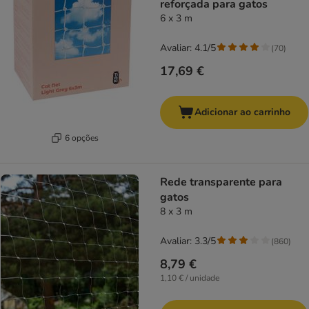
reforçada para gatos
6 x 3 m
Avaliar: 4.1/5
(
70
)
17,69 €
Adicionar ao carrinho
6 opções
Rede transparente para
gatos
8 x 3 m
Avaliar: 3.3/5
(
860
)
8,79 €
1,10 € / unidade