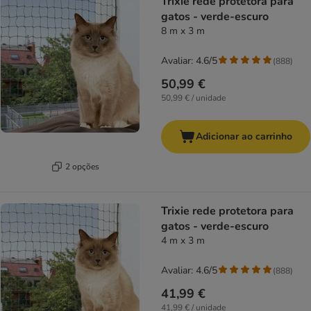
Trixie rede protetora para
gatos - verde-escuro
8 m x 3 m
Avaliar: 4.6/5
(
888
)
50,99 €
50,99 € / unidade
Adicionar ao carrinho
2 opções
Trixie rede protetora para
gatos - verde-escuro
4 m x 3 m
Avaliar: 4.6/5
(
888
)
41,99 €
41,99 € / unidade