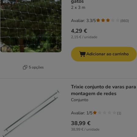
gatos
2 x 3 m
Avaliar: 3.3/5
(
860
)
4,29 €
2,15 € / unidade
Adicionar ao carrinho
5 opções
Trixie conjunto de varas para
montagem de redes
Conjunto
Avaliar: 1/5
(
1
)
38,99 €
38,99 € / unidade