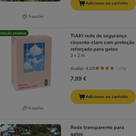
Adicionar ao carrinho
5 opções
eleção zooplus
TIAKI rede de segurança
cinzento-claro com proteção
reforçada para gatos
3 x 2 m
Avaliar: 4.1/5
(
70
)
7,99 €
Adicionar ao carrinho
6 opções
Rede transparente para
gatos