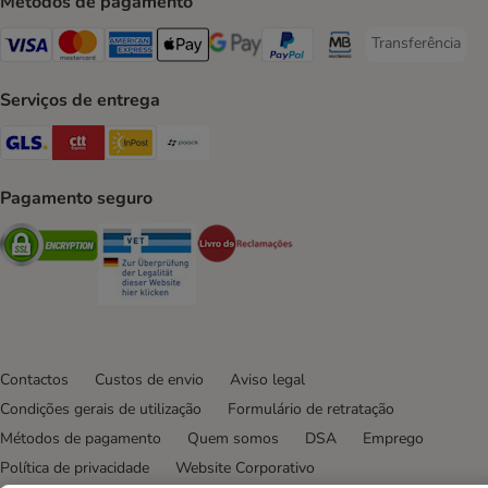
Métodos de pagamento
Transferência
Transferência P
Visa Payment Method
Mastercard Payment Method
American Express Payment Method
Apple Pay Payment Method
Google Pay Payment Method
PayPal Payment Method
Multibanco Payment Met
Serviços de entrega
GLS Shipping Method
CTTExpress Shipping Method
InPost Shipping Method
Paack Shipping Method
Pagamento seguro
Security
Security
Security
Contactos
Custos de envio
Aviso legal
Condições gerais de utilização
Formulário de retratação
Métodos de pagamento
Quem somos
DSA
Emprego
Política de privacidade
Website Corporativo