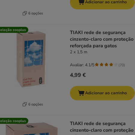
Adicionar ao carrinho
6 opções
eleção zooplus
TIAKI rede de segurança
cinzento-claro com proteção
reforçada para gatos
2 x 1,5 m
Avaliar: 4.1/5
(
70
)
4,99 €
Adicionar ao carrinho
6 opções
eleção zooplus
TIAKI rede de segurança
cinzento-claro com proteção