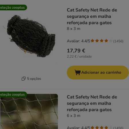
product items have been changed
eleção zooplus
Cat Safety Net Rede de
segurança em malha
reforçada para gatos
8 x 3 m
Avaliar: 4.4/5
(
1456
)
17,79 €
2,22 € / unidade
Adicionar ao carrinho
5 opções
eleção zooplus
Cat Safety Net Rede de
segurança em malha
reforçada para gatos
6 x 3 m
Avaliar: 4.4/5
(
1456
)