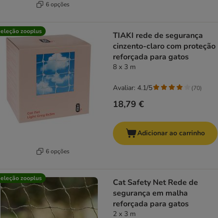
6 opções
eleção zooplus
TIAKI rede de segurança
cinzento-claro com proteção
reforçada para gatos
8 x 3 m
Avaliar: 4.1/5
(
70
)
18,79 €
Adicionar ao carrinho
6 opções
eleção zooplus
Cat Safety Net Rede de
segurança em malha
reforçada para gatos
2 x 3 m