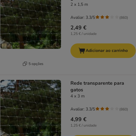
2 x 1,5 m
Avaliar: 3.3/5
(
860
)
2,49 €
1,25 € / unidade
Adicionar ao carrinho
5 opções
Rede transparente para
gatos
4 x 3 m
Avaliar: 3.3/5
(
860
)
4,99 €
1,25 € / unidade