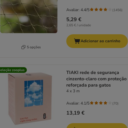
Avaliar: 4.4/5
(
1456
)
5,29 €
2,65 € / unidade
Adicionar ao carrinho
5 opções
eleção zooplus
TIAKI rede de segurança
cinzento-claro com proteção
reforçada para gatos
4 x 3 m
Avaliar: 4.1/5
(
70
)
13,19 €