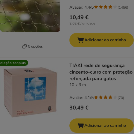
Avaliar: 4.4/5
(
1456
)
10,49 €
2,62 € / unidade
Adicionar ao carrinho
5 opções
eleção zooplus
TIAKI rede de segurança
cinzento-claro com proteção
reforçada para gatos
10 x 3 m
Avaliar: 4.1/5
(
70
)
30,49 €
Adicionar ao carrinho