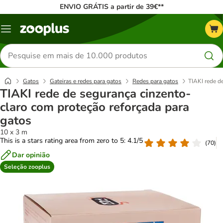
ENVIO GRÁTIS a partir de 39€**
Menu
Pesquisar
produtos
Gatos
Gateiras e redes para gatos
Redes para gatos
TIAKI rede d
TIAKI rede de segurança cinzento-
claro com proteção reforçada para
gatos
10 x 3 m
This is a stars rating area from zero to 5: 4.1/5
(
70
)
Dar opinião
Seleção zooplus