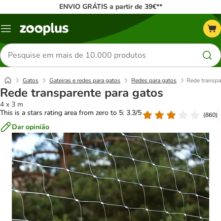
ENVIO GRÁTIS a partir de 39€**
Menu
Pesquisar
produtos
Gatos
Gateiras e redes para gatos
Redes para gatos
Rede transpa
Rede transparente para gatos
4 x 3 m
This is a stars rating area from zero to 5: 3.3/5
(
860
)
Dar opinião