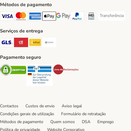
Métodos de pagamento
Transferência
Transferência P
Visa Payment Method
Mastercard Payment Method
American Express Payment Method
Apple Pay Payment Method
Google Pay Payment Method
PayPal Payment Method
Multibanco Payment Met
Serviços de entrega
GLS Shipping Method
CTTExpress Shipping Method
InPost Shipping Method
Paack Shipping Method
Pagamento seguro
Security
Security
Security
Contactos
Custos de envio
Aviso legal
Condições gerais de utilização
Formulário de retratação
Métodos de pagamento
Quem somos
DSA
Emprego
Política de privacidade
Website Corporativo