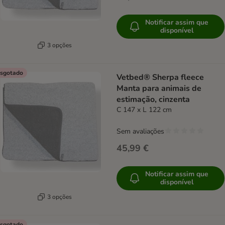
Notificar assim que
disponível
3 opções
sgotado
Vetbed® Sherpa fleece
Manta para animais de
estimação, cinzenta
C 147 x L 122 cm
Sem avaliações
45,99 €
Notificar assim que
disponível
3 opções
sgotado