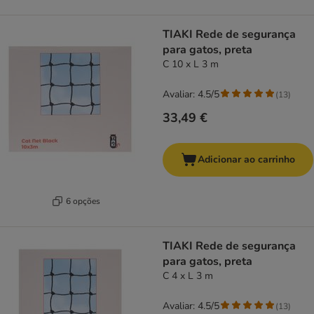
TIAKI Rede de segurança
para gatos, preta
C 10 x L 3 m
Avaliar: 4.5/5
(
13
)
33,49 €
Adicionar ao carrinho
6 opções
TIAKI Rede de segurança
para gatos, preta
C 4 x L 3 m
Avaliar: 4.5/5
(
13
)