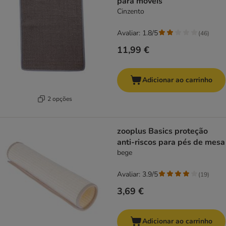
para móveis
Cinzento
Avaliar: 1.8/5
(
46
)
11,99 €
Adicionar ao carrinho
2 opções
zooplus Basics proteção
anti-riscos para pés de mesa
bege
Avaliar: 3.9/5
(
19
)
3,69 €
Adicionar ao carrinho