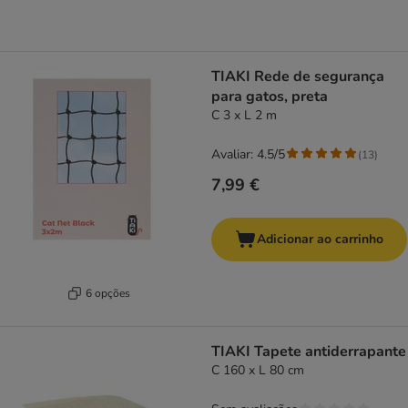
TIAKI Rede de segurança
para gatos, preta
C 3 x L 2 m
Avaliar: 4.5/5
(
13
)
7,99 €
Adicionar ao carrinho
6 opções
TIAKI Tapete antiderrapante
C 160 x L 80 cm