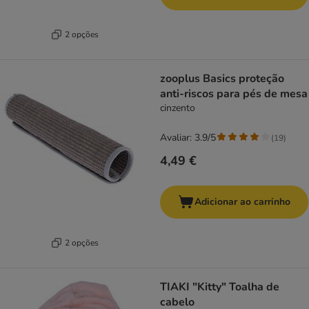
2 opções
zooplus Basics proteção
anti-riscos para pés de mesa
cinzento
Avaliar: 3.9/5
(
19
)
4,49 €
Adicionar ao carrinho
2 opções
TIAKI "Kitty" Toalha de
cabelo