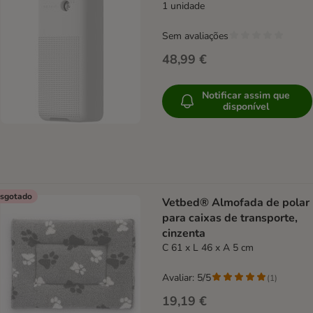
1 unidade
Sem avaliações
48,99 €
Notificar assim que
disponível
sgotado
Vetbed® Almofada de polar
para caixas de transporte,
cinzenta
C 61 x L 46 x A 5 cm
Avaliar: 5/5
(
1
)
19,19 €