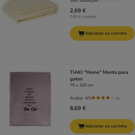
Sem avaliações
2,69 €
2,69 € / unidade
Adicionar ao carrinho
TIAKI "Home" Manta para
gatos
75 x 100 cm
Avaliar: 4/5
(
2
)
8,69 €
Adicionar ao carrinho