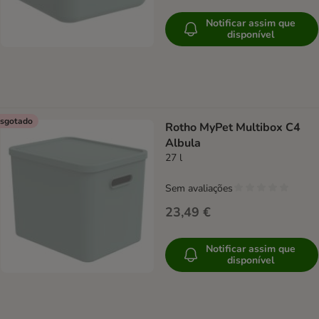
Notificar assim que
disponível
sgotado
Rotho MyPet Multibox C4
Albula
27 l
Sem avaliações
23,49 €
Notificar assim que
disponível