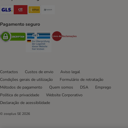
GLS Shipping Method
CTTExpress Shipping Method
InPost Shipping Method
Paack Shipping Method
Pagamento seguro
Security
Security
Security
Contactos
Custos de envio
Aviso legal
Condições gerais de utilização
Formulário de retratação
Métodos de pagamento
Quem somos
DSA
Emprego
Política de privacidade
Website Corporativo
Declaração de acessibilidade
© zooplus SE
2026