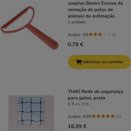
zooplus Basics Escova de
remoção de pelos de
animais de estimação
1 unidade
Avaliar: 3/5
(
1
)
0,79 €
Adicionar ao carrinho
TIAKI Rede de segurança
para gatos, preta
C 6 x L 3 m
Avaliar: 4.5/5
(
13
)
16,99 €