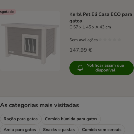
sgotado
Kerbl Pet Eli Casa ECO para
gatos
C 57 x L 45 x A 43 cm
Sem avaliações
147,99 €
Notificar assim que
disponível
As categorias mais visitadas
Ração para gatos
Comida húmida para gatos
Areia para gatos
Snacks e pastas
Comida sem cereais