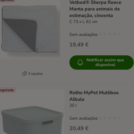
Vetbed® Sherpa fleece
Manta para animais de
estimação, cinzenta
C 73 x L 61 cm
Sem avaliações
19,49 €
Notificar assim que
disponível
3 opções
sgotado
Rotho MyPet Multibox
Albula
20 l
Sem avaliações
20,49 €