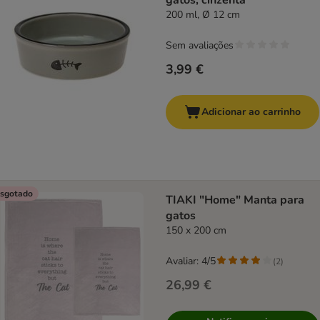
gatos, cinzenta
200 ml, Ø 12 cm
Sem avaliações
3,99 €
Adicionar ao carrinho
sgotado
TIAKI "Home" Manta para
gatos
150 x 200 cm
Avaliar: 4/5
(
2
)
26,99 €