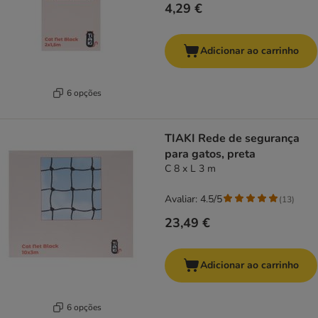
4,29 €
Adicionar ao carrinho
6 opções
TIAKI Rede de segurança
para gatos, preta
C 8 x L 3 m
Avaliar: 4.5/5
(
13
)
23,49 €
Adicionar ao carrinho
6 opções