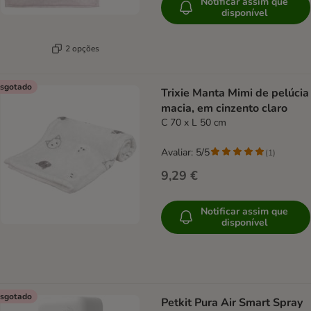
Notificar assim que
disponível
2 opções
sgotado
Trixie Manta Mimi de pelúcia
macia, em cinzento claro
C 70 x L 50 cm
Avaliar: 5/5
(
1
)
9,29 €
Notificar assim que
disponível
sgotado
Petkit Pura Air Smart Spray