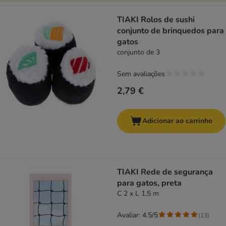
TIAKI Rolos de sushi
conjunto de brinquedos para
gatos
conjunto de 3
Sem avaliações
2,79 €
Adicionar ao carrinho
TIAKI Rede de segurança
para gatos, preta
C 2 x L 1,5 m
Avaliar: 4.5/5
(
13
)