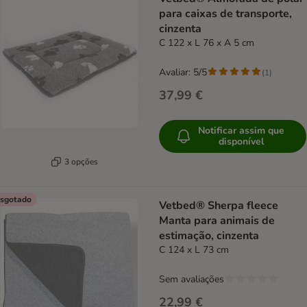
para caixas de transporte,
cinzenta
C 122 x L 76 x A 5 cm
Avaliar: 5/5
(
1
)
37,99 €
Notificar assim que
disponível
3 opções
sgotado
Vetbed® Sherpa fleece
Manta para animais de
estimação, cinzenta
C 124 x L 73 cm
Sem avaliações
22,99 €