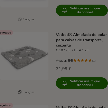
Notificar assim que
disponível
3 opções
sgotado
Vetbed® Almofada de polar
para caixas de transporte,
cinzenta
C 107 x L 71 x A 5 cm
Avaliar: 5/5
(
1
)
31,99 €
Notificar assim que
disponível
3 opções
sgotado
Vetbed® Almofada de polar