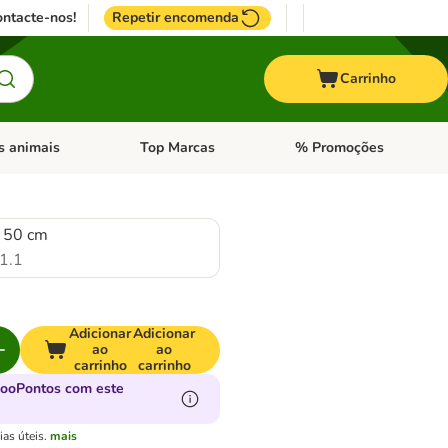
ntacte-nos!
Repetir encomenda
Carrinho
s animais
Top Marcas
% Promoções
ores
nu de categoria: Pássaros
Abrir menu de categoria: Outros animais
Abrir menu de categoria: T
L 50 cm
1.1
Adicionar
Adicionar
ao
ao
carrinho
carrinho
zooPontos com este
as úteis.
mais