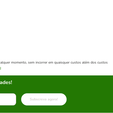
 qualquer momento, sem incorrer em quaisquer custos além dos custos
e
ades!
Subscreva agora!