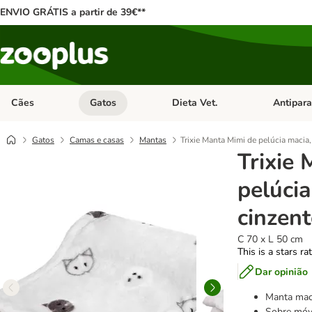
ENVIO GRÁTIS a partir de 39€**
Cães
Gatos
Dieta Vet.
Antipara
Abrir menu de categoria: Cães
Abrir menu de categoria: Gatos
Abrir menu 
Gatos
Camas e casas
Mantas
Trixie Manta Mimi de pelúcia macia,
Trixie
pelúci
cinzent
C 70 x L 50 cm
This is a stars ra
Dar opinião
Manta maci
Sobre móv