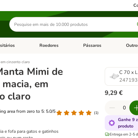
Co
Pesquisar
produtos
sitários
Roedores
Pássaros
Outro
de categoria: Dieta Vet.
Abrir menu de categoria: Antiparasitários
Abrir menu de categoria: Roed
Abrir me
 em cinzento claro
 Manta Mimi de
C 70 x 
247193
a macia, em
9,29 €
o claro
ting area from zero to 5: 5.0/5
(
1
)
Ganhe 9 
produto
a e fofa para gatos e gatinhos
Entrega em 2-5 di
eis ou num cesto