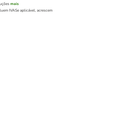
luções
mais
cluem IVA
Se aplicável, acrescem