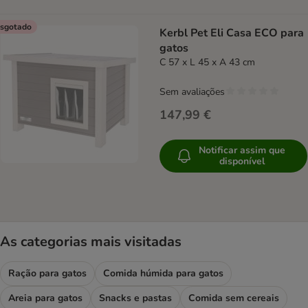
sgotado
Kerbl Pet Eli Casa ECO para
gatos
C 57 x L 45 x A 43 cm
Sem avaliações
147,99 €
Notificar assim que
disponível
As categorias mais visitadas
Ração para gatos
Comida húmida para gatos
Areia para gatos
Snacks e pastas
Comida sem cereais