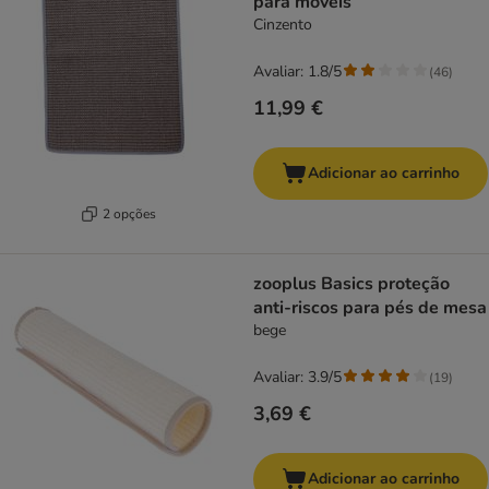
para móveis
Cinzento
Avaliar: 1.8/5
(
46
)
11,99 €
Adicionar ao carrinho
2 opções
zooplus Basics proteção
anti-riscos para pés de mesa
bege
Avaliar: 3.9/5
(
19
)
3,69 €
Adicionar ao carrinho