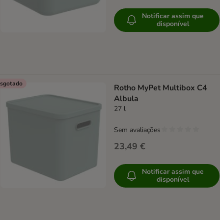
Notificar assim que
disponível
sgotado
Rotho MyPet Multibox C4
Albula
27 l
Sem avaliações
23,49 €
Notificar assim que
disponível