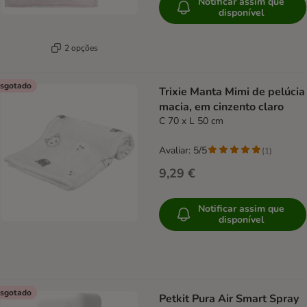
Notificar assim que
disponível
2 opções
sgotado
Trixie Manta Mimi de pelúcia
macia, em cinzento claro
C 70 x L 50 cm
Avaliar: 5/5
(
1
)
9,29 €
Notificar assim que
disponível
sgotado
Petkit Pura Air Smart Spray