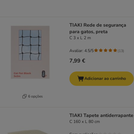
TIAKI Rede de segurança
para gatos, preta
C 3 x L 2 m
Avaliar: 4.5/5
(
13
)
7,99 €
Adicionar ao carrinho
6 opções
TIAKI Tapete antiderrapante
C 160 x L 80 cm