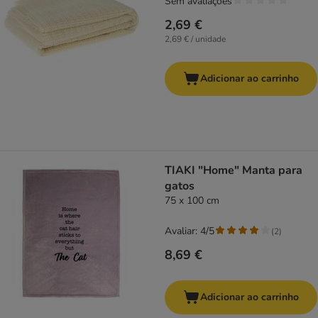
Sem avaliações
2,69 €
2,69 € / unidade
Adicionar ao carrinho
TIAKI "Home" Manta para
gatos
75 x 100 cm
Avaliar: 4/5
(
2
)
8,69 €
Adicionar ao carrinho