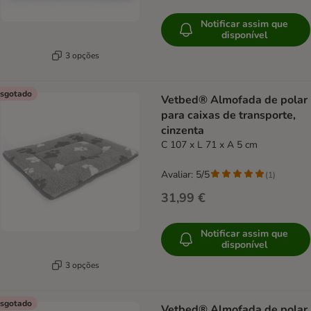
Notificar assim que
disponível
3 opções
sgotado
Vetbed® Almofada de polar
para caixas de transporte,
cinzenta
C 107 x L 71 x A 5 cm
Avaliar: 5/5
(
1
)
31,99 €
Notificar assim que
disponível
3 opções
sgotado
Vetbed® Almofada de polar