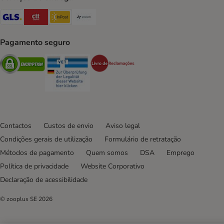
GLS Shipping Method
CTTExpress Shipping Method
InPost Shipping Method
Paack Shipping Method
Pagamento seguro
Security
Security
Security
Contactos
Custos de envio
Aviso legal
Condições gerais de utilização
Formulário de retratação
Métodos de pagamento
Quem somos
DSA
Emprego
Política de privacidade
Website Corporativo
Declaração de acessibilidade
© zooplus SE
2026