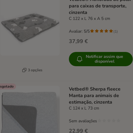
para caixas de transporte,
cinzenta
C 122 x L 76 x A 5 cm
Avaliar: 5/5
(
1
)
37,99 €
Notificar assim que
disponível
3 opções
sgotado
Vetbed® Sherpa fleece
Manta para animais de
estimação, cinzenta
C 124 x L 73 cm
Sem avaliações
22,99 €