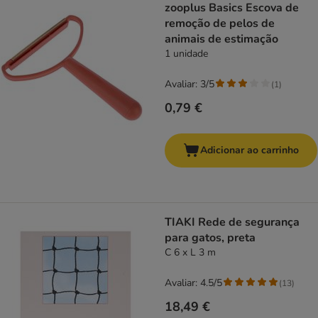
zooplus Basics Escova de
remoção de pelos de
animais de estimação
1 unidade
Avaliar: 3/5
(
1
)
0,79 €
Adicionar ao carrinho
TIAKI Rede de segurança
para gatos, preta
C 6 x L 3 m
Avaliar: 4.5/5
(
13
)
18,49 €