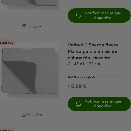
Notificar assim que
disponível
3 opções
sgotado
Vetbed® Sherpa fleece
Manta para animais de
estimação, cinzenta
C 147 x L 122 cm
Sem avaliações
45,99 €
Notificar assim que
disponível
3 opções
sgotado