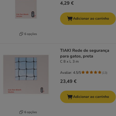
4,29 €
Adicionar ao carrinho
6 opções
TIAKI Rede de segurança
para gatos, preta
C 8 x L 3 m
Avaliar: 4.5/5
(
13
)
23,49 €
Adicionar ao carrinho
6 opções