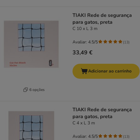
TIAKI Rede de segurança
para gatos, preta
C 10 x L 3 m
Avaliar: 4.5/5
(
13
)
33,49 €
Adicionar ao carrinho
6 opções
TIAKI Rede de segurança
para gatos, preta
C 4 x L 3 m
Avaliar: 4.5/5
(
13
)