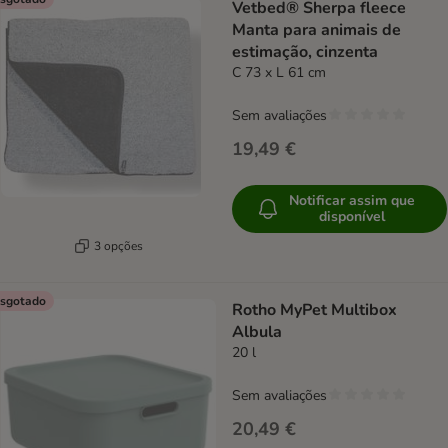
Vetbed® Sherpa fleece
Manta para animais de
estimação, cinzenta
C 73 x L 61 cm
Sem avaliações
19,49 €
Notificar assim que
disponível
3 opções
sgotado
Rotho MyPet Multibox
Albula
20 l
Sem avaliações
20,49 €