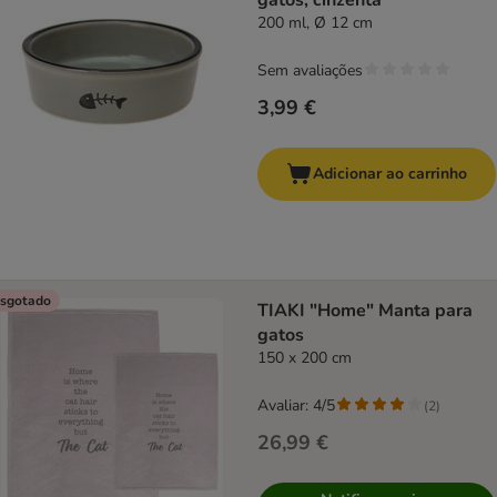
gatos, cinzenta
200 ml, Ø 12 cm
Sem avaliações
3,99 €
Adicionar ao carrinho
sgotado
TIAKI "Home" Manta para
gatos
150 x 200 cm
Avaliar: 4/5
(
2
)
26,99 €