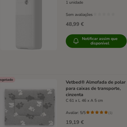
1 unidade
Sem avaliações
48,99 €
Notificar assim que
disponível
sgotado
Vetbed® Almofada de polar
para caixas de transporte,
cinzenta
C 61 x L 46 x A 5 cm
Avaliar: 5/5
(
1
)
19,19 €