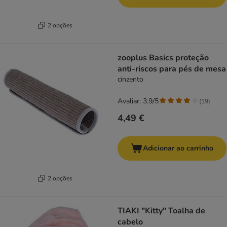
2 opções
zooplus Basics proteção
anti-riscos para pés de mesa
cinzento
Avaliar: 3.9/5
(
19
)
4,49 €
Adicionar ao carrinho
2 opções
TIAKI "Kitty" Toalha de
cabelo