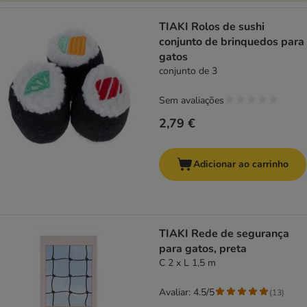
TIAKI Rolos de sushi
conjunto de brinquedos para
gatos
conjunto de 3
Sem avaliações
2,79 €
Adicionar ao carrinho
TIAKI Rede de segurança
para gatos, preta
C 2 x L 1,5 m
Avaliar: 4.5/5
(
13
)