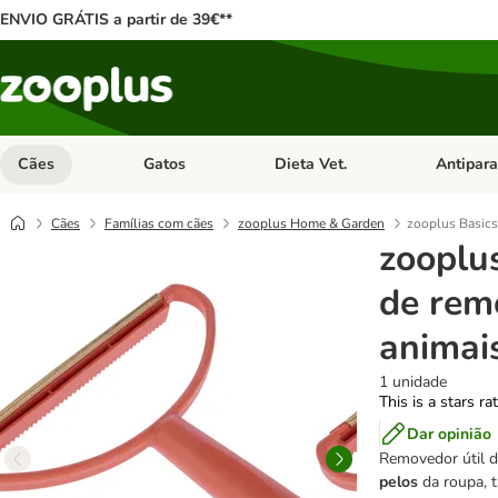
ENVIO GRÁTIS a partir de 39€**
Cães
Gatos
Dieta Vet.
Antipara
Abrir menu de categoria: Cães
Abrir menu de categoria: Gatos
Abrir menu 
Cães
Famílias com cães
zooplus Home & Garden
zooplus Basics
zooplu
de rem
animai
1 unidade
This is a stars ra
Dar opinião
Removedor útil d
pelos
da roupa, 