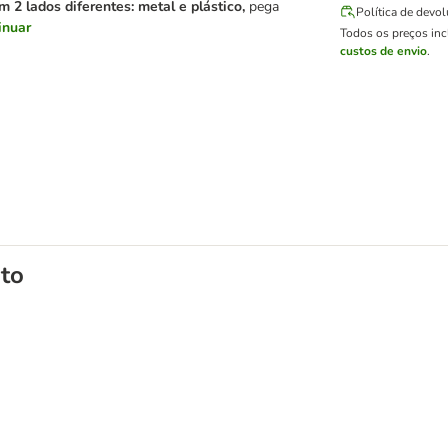
m 2 lados diferentes: metal e plástico,
pega
Política de devo
inuar
Todos os preços in
custos de envio
.
to
ão
 e ratos para gato