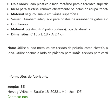
Dois lados
: lado plástico e lado metálico para diferentes superfí
Ideal para têxteis
: remove eficazmente os pelos da roupa, tapet
Material seguro
: suave em várias superfícies
Versátil: também adequado para postes de arranhar de gatos e 
Cor:
laranja
Material:
plástico (PP, polipropileno), liga de alumínio
Dimensões:
C 16 x L 13 x A 2,4 cm
Nota:
Utilize o lado metálico em tecidos de pelúcia, como alcatifa,
lona. Utilize apenas o lado de plástico para sofás, tecidos para cor
Informações do fabricante
zooplus SE
Herzog-Wilhelm-Straße 18, 80331, München, DE
Contacte-nos!