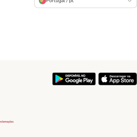
Portugal / pt
y
Security