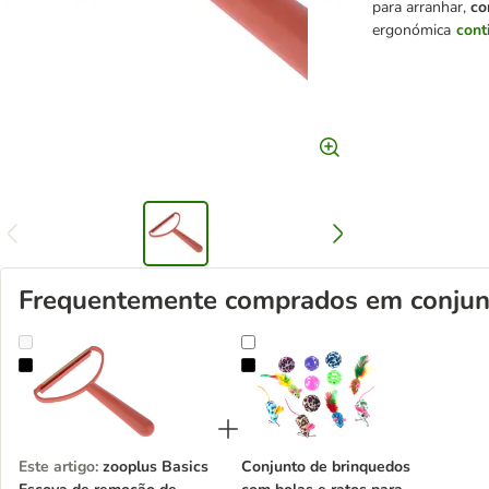
para arranhar,
co
ergonómica
cont
Frequentemente comprados em conjun
zooplus Basics Escova de remoção de pelos de animais de estimaç
Conjunto de brinquedos com bolas
Este artigo
:
zooplus Basics
Conjunto de brinquedos