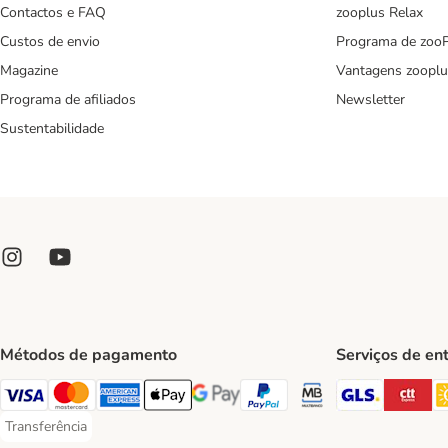
Contactos e FAQ
zooplus Relax
Custos de envio
Programa de zoo
Magazine
Vantagens zooplu
Programa de afiliados
Newsletter
Sustentabilidade
Métodos de pagamento
Serviços de en
GLS Ship
CT
Visa Payment Method
Mastercard Payment Method
American Express Payment Method
Apple Pay Payment Method
Google Pay Payment Method
PayPal Payment Method
Multibanco Payment Met
Transferência
Transferência Payment Method