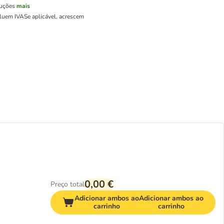
luções
mais
cluem IVA
Se aplicável, acrescem
0,00 €
Preço total
Adicionar ambos ao
Adicionar ambos ao
carrinho
carrinho