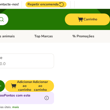
ntacte-nos!
Repetir encomenda
Carrinho
s animais
Top Marcas
% Promoções
ores
nu de categoria: Pássaros
Abrir menu de categoria: Outros animais
Abrir menu de categoria: T
de
0.0
Adicionar
Adicionar
ao
ao
carrinho
carrinho
zooPontos com este
as úteis.
mais