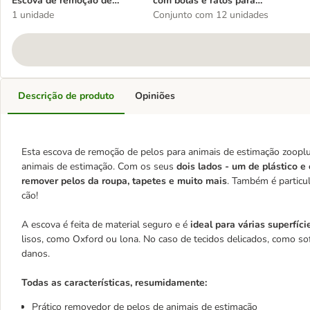
Escova de remoção de
com bolas e ratos para
pelos de animais de
1 unidade
gato
Conjunto com 12 unidades
estimação
Descrição de produto
Opiniões
Esta escova de remoção de pelos para animais de estimação zooplu
animais de estimação. Com os seus
dois lados - um de plástico e
remover pelos da roupa, tapetes e muito mais
. Também é particul
cão!
A escova é feita de material seguro e é
ideal para várias superfíci
lisos, como Oxford ou lona. No caso de tecidos delicados, como sofá
danos.
Todas as características, resumidamente:
Prático removedor de pelos de animais de estimação