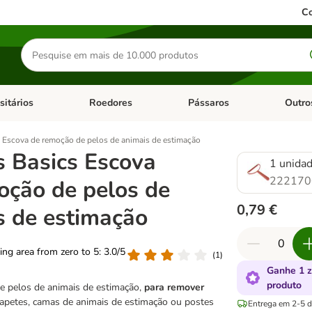
Co
Pesquisar
produtos
sitários
Roedores
Pássaros
Outro
de categoria: Dieta Vet.
Abrir menu de categoria: Antiparasitários
Abrir menu de categoria: Roed
Abrir me
 Escova de remoção de pelos de animais de estimação
s Basics Escova
1 unida
222170
oção de pelos de
0,79 €
s de estimação
ting area from zero to 5: 3.0/5
(
1
)
Ganhe 1 
produto
e pelos de animais de estimação,
para remover
tapetes, camas de animais de estimação ou postes
Entrega em 2-5 di