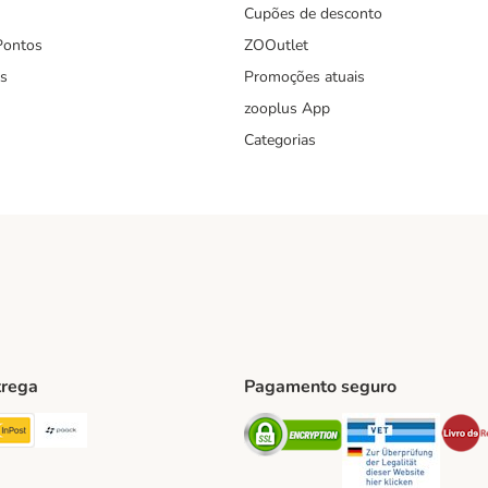
Cupões de desconto
Pontos
ZOOutlet
s
Promoções atuais
zooplus App
Categorias
trega
Pagamento seguro
ping Method
TExpress Shipping Method
InPost Shipping Method
Paack Shipping Method
Security
Securit
hod