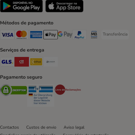
Métodos de pagamento
Transferência
Transferência P
Visa Payment Method
Mastercard Payment Method
American Express Payment Method
Apple Pay Payment Method
Google Pay Payment Method
PayPal Payment Method
Multibanco Payment Met
Serviços de entrega
GLS Shipping Method
CTTExpress Shipping Method
InPost Shipping Method
Paack Shipping Method
Pagamento seguro
Security
Security
Security
Contactos
Custos de envio
Aviso legal