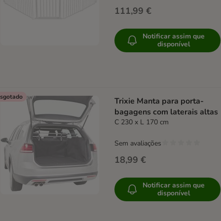
111,99 €
Notificar assim que
disponível
sgotado
Trixie Manta para porta-
bagagens com laterais altas
C 230 x L 170 cm
Sem avaliações
18,99 €
Notificar assim que
disponível