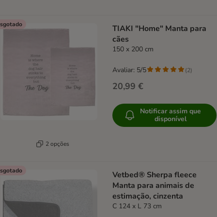
sgotado
TIAKI "Home" Manta para
cães
150 x 200 cm
Avaliar: 5/5
(
2
)
20,99 €
Notificar assim que
disponível
2 opções
sgotado
Vetbed® Sherpa fleece
Manta para animais de
estimação, cinzenta
C 124 x L 73 cm