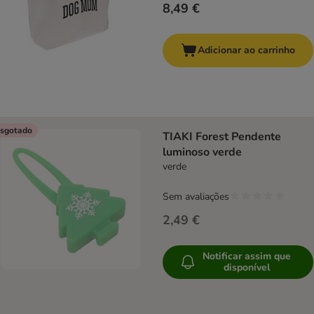
8,49 €
Adicionar ao carrinho
sgotado
TIAKI Forest Pendente
luminoso verde
verde
Sem avaliações
2,49 €
Notificar assim que
disponível