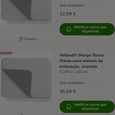
Sem avaliações
22,99 €
Notificar assim que
disponível
3 opções
sgotado
Vetbed® Sherpa fleece
Manta para animais de
estimação, cinzenta
C 147 x L 122 cm
Sem avaliações
45,99 €
Notificar assim que
disponível