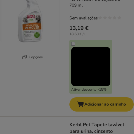
709 ml
Sem avaliações
13,19 €
18,60 € / l
2 opções
Ativar desconto -15%
Adicionar ao carrinho
Kerbl Pet Tapete lavável
para urina, cinzento