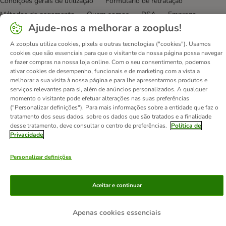
Condições gerais de utilização
Formulário de retratação
Métodos de pagamento
Quem somos
DSA
Emprego
Ajude-nos a melhorar a zooplus!
Política de privacidade
Website Corporativo
Declaração de acessibilidade
A zooplus utiliza cookies, pixels e outras tecnologias ("cookies"). Usamos
cookies que são essenciais para que o visitante da nossa página possa navegar
© zooplus SE
2026
e fazer compras na nossa loja online. Com o seu consentimento, podemos
ativar cookies de desempenho, funcionais e de marketing com a vista a
melhorar a sua visita à nossa página e para lhe apresentarmos produtos e
serviços relevantes para si, além de anúncios personalizados. A qualquer
momento o visitante pode efetuar alterações nas suas preferências
("Personalizar definições"). Para mais informações sobre a entidade que faz o
tratamento dos seus dados, sobre os dados que são tratados e a finalidade
desse tratamento, deve consultar o centro de preferências.
Política de
Privacidade
Personalizar definições
Aceitar e continuar
Apenas cookies essenciais