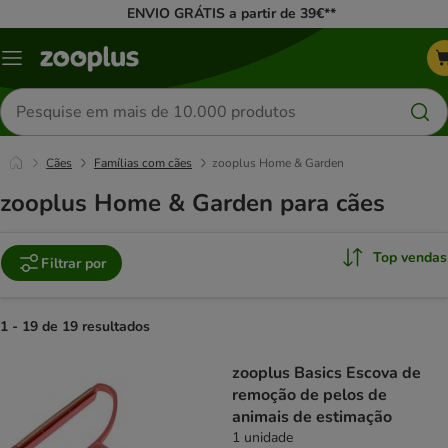
ENVIO GRÁTIS a partir de 39€**
Menu
Pesquisar
produtos
Cães
Famílias com cães
zooplus Home & Garden
zooplus Home & Garden para cães
Top vendas
Filtrar por
1 - 19 de 19 resultados
product items have been changed
zooplus Basics Escova de
remoção de pelos de
animais de estimação
1 unidade