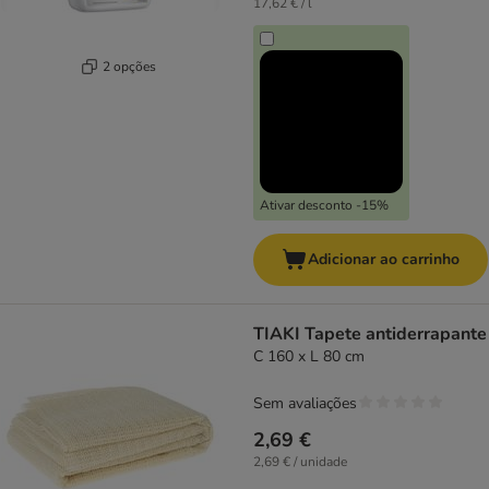
17,62 € / l
2 opções
Ativar desconto -15%
Adicionar ao carrinho
TIAKI Tapete antiderrapante
C 160 x L 80 cm
Sem avaliações
2,69 €
2,69 € / unidade