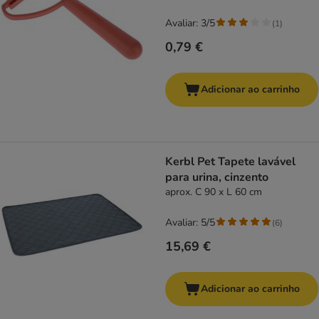
Avaliar: 3/5
(
1
)
0,79 €
Adicionar ao carrinho
Kerbl Pet Tapete lavável
para urina, cinzento
aprox. C 90 x L 60 cm
Avaliar: 5/5
(
6
)
15,69 €
Adicionar ao carrinho