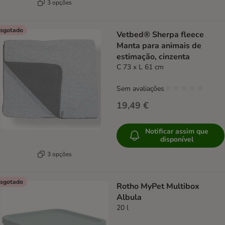
3 opções
sgotado
Vetbed® Sherpa fleece
Manta para animais de
estimação, cinzenta
C 73 x L 61 cm
Sem avaliações
19,49 €
Notificar assim que
disponível
3 opções
sgotado
Rotho MyPet Multibox
Albula
20 l