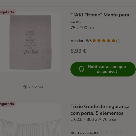
sgotado
TIAKI "Home" Manta para
cães
75 x 100 cm
Avaliar: 5/5
(
2
)
8,99 €
Notificar assim que
disponível
2 opções
sgotado
Trixie Grade de segurança
com porta, 5 elementos
L 62,5 - 300 x A 76,5 cm
Sem avaliações