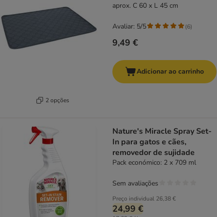
aprox. C 60 x L 45 cm
Avaliar: 5/5
(
6
)
9,49 €
Adicionar ao carrinho
2 opções
Nature's Miracle Spray Set-
In para gatos e cães,
removedor de sujidade
Pack económico: 2 x 709 ml
Sem avaliações
Preço individual
26,38 €
24,99 €