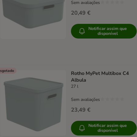
Sem avaliações
20,49 €
Notificar assim que
disponível
sgotado
Rotho MyPet Multibox C4
Albula
27 l
Sem avaliações
23,49 €
Notificar assim que
disponível