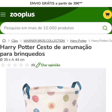
ENVIO GRÁTIS a partir de 39€**
Menu
Pesquisar
produtos
Cães
WARNER BROS COLLECTION
Harry Potter
Harry Potter C
Harry Potter Cesto de arrumação
para brinquedos
Ø 35 x A 44 cm
Dar opinião
(
0
)