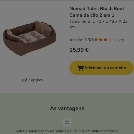
Nomad Tales Blush Boot
Cama de cão 2 em 1
Tamanho S: C 70 x L 48 x A 23
cm
Avaliar: 3.3/5
(
22
)
15,99 €
Adicionar ao carrinho
2 opções
As vantagens
Ative o serviço zooplus Relax e poupe 5 % em cada encomenda