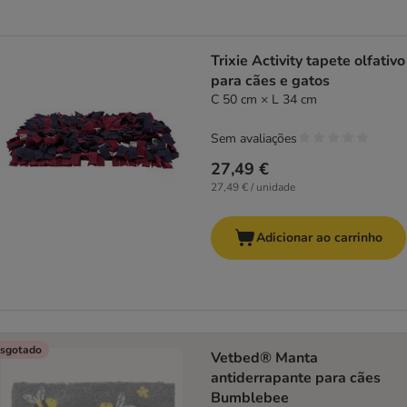
Trixie Activity tapete olfativo
para cães e gatos
C 50 cm × L 34 cm
Sem avaliações
27,49 €
27,49 € / unidade
Adicionar ao carrinho
sgotado
Vetbed® Manta
antiderrapante para cães
Bumblebee