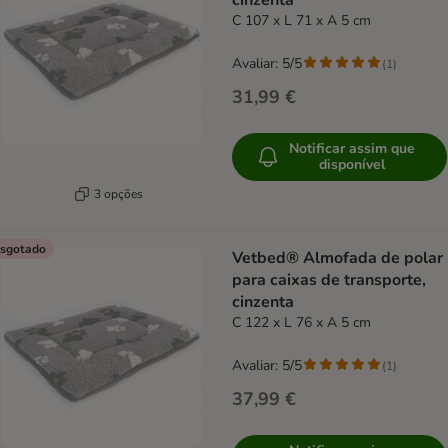
cinzenta
C 107 x L 71 x A 5 cm
Avaliar: 5/5
(
1
)
31,99 €
Notificar assim que
disponível
3 opções
sgotado
Vetbed® Almofada de polar
para caixas de transporte,
cinzenta
C 122 x L 76 x A 5 cm
Avaliar: 5/5
(
1
)
37,99 €