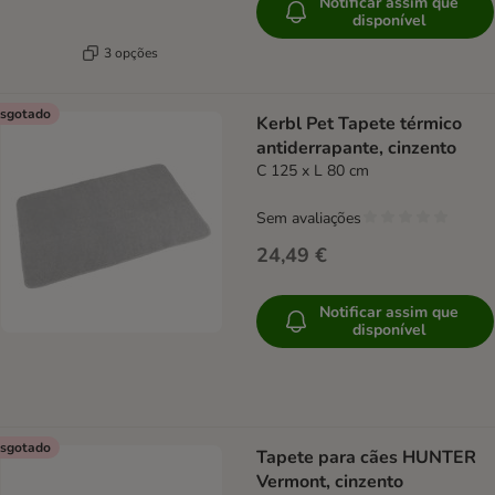
Notificar assim que
disponível
3 opções
sgotado
Kerbl Pet Tapete térmico
antiderrapante, cinzento
C 125 x L 80 cm
Sem avaliações
24,49 €
Notificar assim que
disponível
sgotado
Tapete para cães HUNTER
Vermont, cinzento