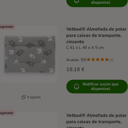
disponível
sgotado
Vetbed® Almofada de polar
para caixas de transporte,
cinzenta
C 61 x L 46 x A 5 cm
Avaliar: 5/5
(
1
)
19,19 €
Notificar assim que
disponível
3 opções
sgotado
Vetbed® Almofada de polar
para caixas de transporte,