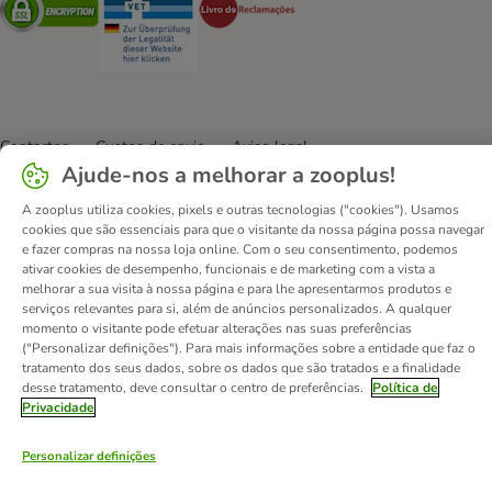
Contactos
Custos de envio
Aviso legal
Ajude-nos a melhorar a zooplus!
Condições gerais de utilização
Formulário de retratação
Métodos de pagamento
Quem somos
DSA
Emprego
A zooplus utiliza cookies, pixels e outras tecnologias ("cookies"). Usamos
cookies que são essenciais para que o visitante da nossa página possa navegar
Política de privacidade
Website Corporativo
e fazer compras na nossa loja online. Com o seu consentimento, podemos
Declaração de acessibilidade
ativar cookies de desempenho, funcionais e de marketing com a vista a
melhorar a sua visita à nossa página e para lhe apresentarmos produtos e
© zooplus SE
2026
serviços relevantes para si, além de anúncios personalizados. A qualquer
momento o visitante pode efetuar alterações nas suas preferências
("Personalizar definições"). Para mais informações sobre a entidade que faz o
tratamento dos seus dados, sobre os dados que são tratados e a finalidade
desse tratamento, deve consultar o centro de preferências.
Política de
Privacidade
Personalizar definições