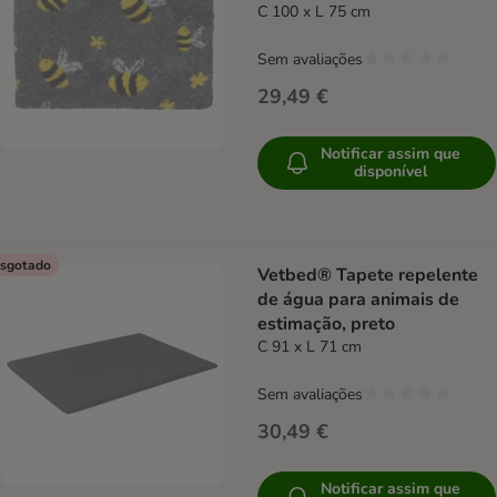
C 100 x L 75 cm
Sem avaliações
29,49 €
Notificar assim que
disponível
sgotado
Vetbed® Tapete repelente
de água para animais de
estimação, preto
C 91 x L 71 cm
Sem avaliações
30,49 €
Notificar assim que