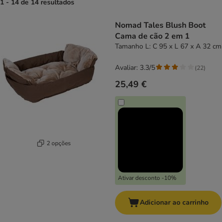
1 - 14 de 14 resultados
product items have been changed
Nomad Tales Blush Boot
Cama de cão 2 em 1
Tamanho L: C 95 x L 67 x A 32 cm
Avaliar: 3.3/5
(
22
)
25,49 €
2 opções
Ativar desconto -10%
Adicionar ao carrinho