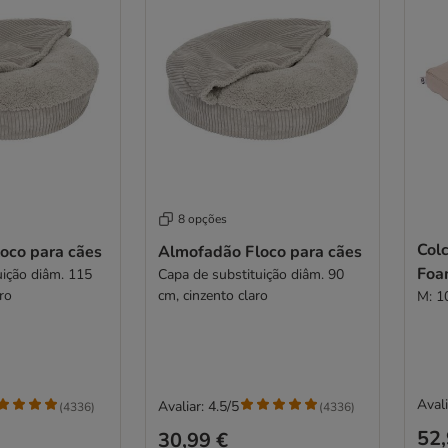
8 opções
Col
oco para cães
Almofadão Floco para cães
Foa
âm. 115
Capa de substituição diâm. 90
ro
cm, cinzento claro
M: 1
Avali
Avaliar: 4.5/5
(
4336
)
(
4336
)
52,
30,99 €