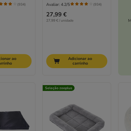
Avaliar: 4.2/5
(
934
)
(
934
)
27,99 €
M
27,99 € / unidade
cionar ao
Adicionar ao
arrinho
carrinho
Seleção zooplus