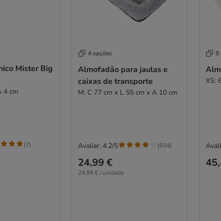
4 opções
8
nico Mister Big
Almofadão para jaulas e
Alm
caixas de transporte
XS: 
A 4 cm
M: C 77 cm x L 55 cm x A 10 cm
(
7
)
Avaliar: 4.2/5
Avali
(
934
)
24,99 €
45,
24,99 € / unidade