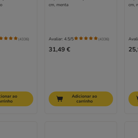
ro
cm, menta
cm, 
Avaliar: 4.5/5
Avali
(
4336
)
(
4336
)
31,49 €
25,
cionar ao
Adicionar ao
arrinho
carrinho