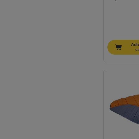
Adi
c