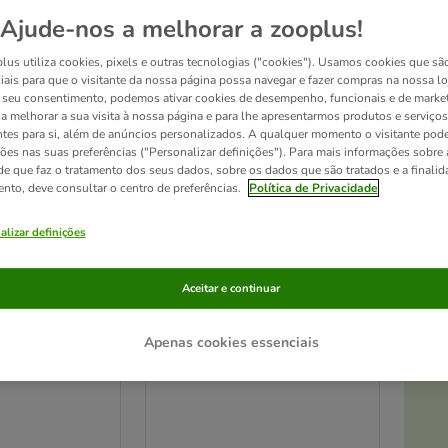
Ajude-nos a melhorar a zooplus!
Seleção zooplus
lus utiliza cookies, pixels e outras tecnologias ("cookies"). Usamos cookies que sã
iais para que o visitante da nossa página possa navegar e fazer compras na nossa lo
seu consentimento, podemos ativar cookies de desempenho, funcionais e de marke
a a melhorar a sua visita à nossa página e para lhe apresentarmos produtos e serviços
ntes para si, além de anúncios personalizados. A qualquer momento o visitante pode
ções nas suas preferências ("Personalizar definições"). Para mais informações sobre 
de que faz o tratamento dos seus dados, sobre os dados que são tratados e a finali
ento, deve consultar o centro de preferências.
Política de Privacidade
alizar definições
At
4 opções
Aceitar e continuar
ra jaulas e
Almofadão para jaulas e
nsporte
caixas de transporte
Apenas cookies essenciais
L 69 cm x A 10
L: C 90 cm x L 56 cm x A 10 cm