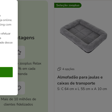
Seleção zooplus
o
ja online.
ting com
 efetuar
As vantagens
a
dade desse
ive o serviço zooplus Relax
e poupe 5 % em cada
4 opções
encomenda
Almofadão para jaulas e
caixas de transporte
S: C 64 cm x L 55 cm x A 10 cm
Mais de 10 milhões de
clientes fidelizados