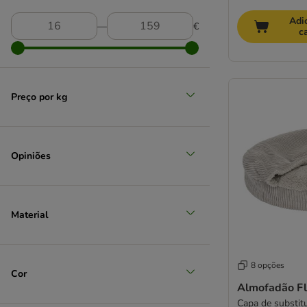
Grande 26 - 44 kg
Adi
―
€
c
(
2
)
Preço por kg
Extra grande > 45 kg
Opiniões
Material
8 opções
Cor
Almofadão Fl
Capa de substit