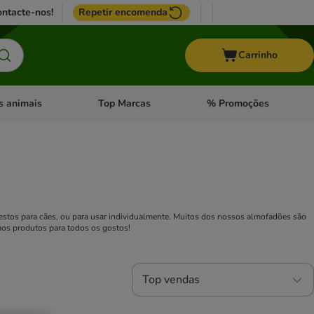
ntacte-nos!
Repetir encomenda
Carrinho
s animais
Top Marcas
% Promoções
ores
nu de categoria: Pássaros
Abrir menu de categoria: Outros animais
Abrir menu de categoria: T
estos para cães, ou para usar individualmente. Muitos dos nossos almofadões são
os produtos para todos os gostos!
Top vendas