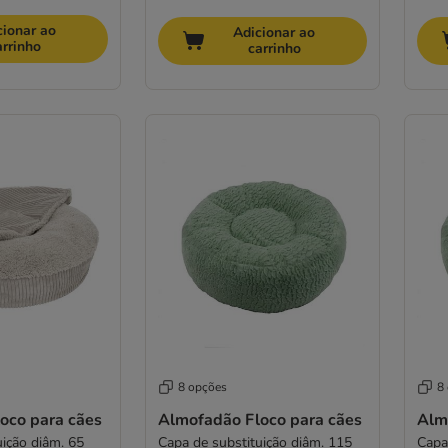
cionar ao
Adicionar ao
arrinho
carrinho
8 opções
8
oco para cães
Almofadão Floco para cães
Alm
uição diâm. 65
Capa de substituição diâm. 115
Capa