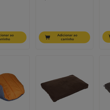
cionar ao
Adicionar ao
arrinho
carrinho