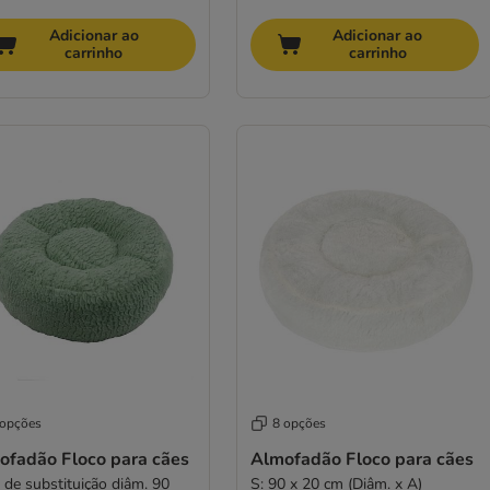
Adicionar ao
Adicionar ao
carrinho
carrinho
 opções
8 opções
ofadão Floco para cães
Almofadão Floco para cães
 de substituição diâm. 90
S: 90 x 20 cm (Diâm. x A)