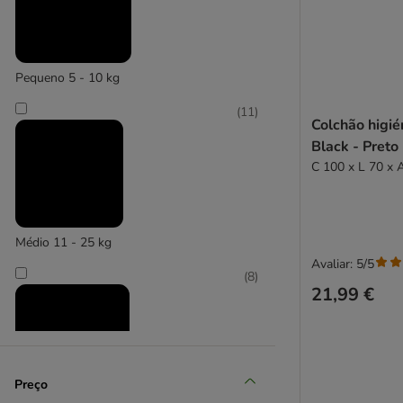
TIAKI
(
4
)
Pequeno 5 - 10 kg
Vetbed
(
11
)
Colchão higié
Black - Preto
C 100 x L 70 x 
Médio 11 - 25 kg
Avaliar: 5/5
(
8
)
21,99 €
Preço