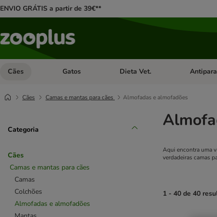
ENVIO GRÁTIS a partir de 39€**
Cães
Gatos
Dieta Vet.
Antipara
Abrir menu de categoria: Cães
Abrir menu de categoria: Gatos
Abrir menu 
Cães
Camas e mantas para cães
Almofadas e almofadões
Almofa
Categoria
Aqui encontra uma v
Cães
verdadeiras camas p
Camas e mantas para cães
Camas
Colchões
1 - 40 de 40 resu
Almofadas e almofadões
Mantas
product items ha