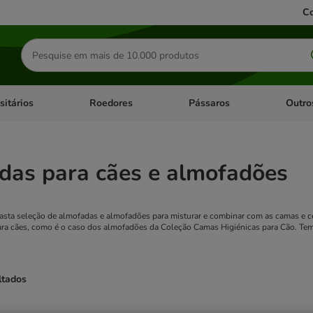
Co
Pesquisar
produtos
sitários
Roedores
Pássaros
Outro
de categoria: Dieta Vet.
Abrir menu de categoria: Antiparasitários
Abrir menu de categoria: Roed
Abrir me
das para cães e almofadões
asta seleção de almofadas e almofadões para misturar e combinar com as camas e c
ara cães, como é o caso dos almofadões da Coleção Camas Higiénicas para Cão. Tem
ltados
ve been changed