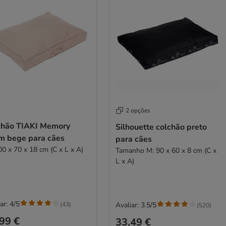
2 opções
chão TIAKI Memory
Silhouette colchão preto
m bege para cães
para cães
00 x 70 x 18 cm (C x L x A)
Tamanho M: 90 x 60 x 8 cm (C x
L x A)
ar: 4/5
(
43
)
Avaliar: 3.5/5
(
520
)
99 €
33,49 €