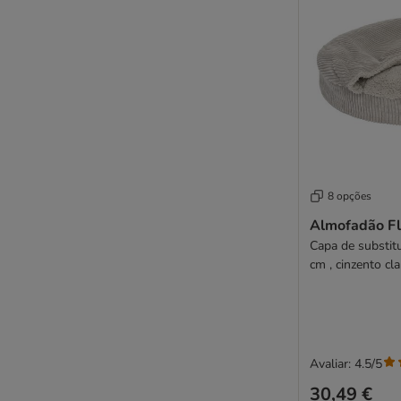
8 opções
Almofadão Fl
Capa de substituição di
cm , cinzento cla
Avaliar: 4.5/5
30,49 €