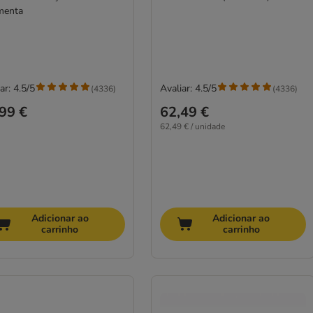
menta
ar: 4.5/5
Avaliar: 4.5/5
(
4336
)
(
4336
)
99 €
62,49 €
62,49 € / unidade
Adicionar ao
Adicionar ao
carrinho
carrinho