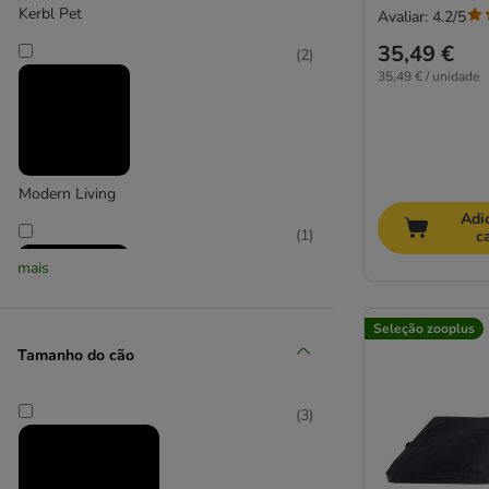
Cadeiras para cães
Kerbl Pet
Avaliar: 4.2/5
Modern Living
35,49 €
(
2
)
Nomad Tales
35,49 € / unidade
TIAKI
zooplus Basics
Modern Living
Adi
(
1
)
c
mais
Seleção zooplus
Tamanho do cão
Pawz&Pepper
(
3
)
(
3
)